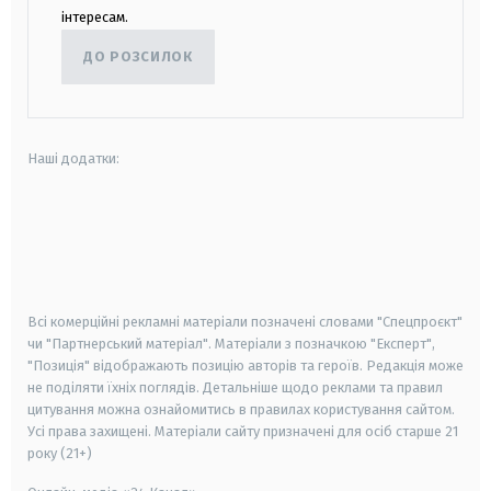
інтересам.
ДО РОЗСИЛОК
Наші додатки:
android
apple
smart tv
samsung smart tv
Всі комерційні рекламні матеріали позначені словами "Спецпроєкт"
чи "Партнерський матеріал". Матеріали з позначкою "Експерт",
"Позиція" відображають позицію авторів та героїв. Редакція може
не поділяти їхніх поглядів. Детальніше щодо реклами та правил
цитування можна ознайомитись в правилах користування сайтом.
Усі права захищені.
Матеріали сайту призначені для осіб старше
21
року (21+)