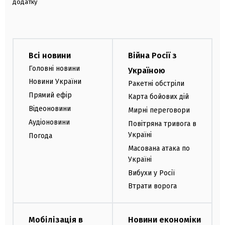
додатку
Всі новини
Війна Росії з
Головні новини
Україною
Новини України
Ракетні обстріли
Прямий ефір
Карта бойових дій
Відеоновини
Мирні переговори
Аудіоновини
Повітряна тривога в
Україні
Погода
Масована атака по
Україні
Вибухи у Росії
Втрати ворога
Мобілізація в
Новини економіки