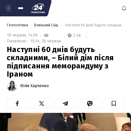
Геополітика
Близький Схід
 Наступні 60 днів будуть складними, – Білий дім після підписання меморандуму з Іраном 
2 хв
18 червня,
14:59
Оновлено -
15:24,
18 червня
Наступні 60 днів будуть
складними, – Білий дім після
підписання меморандуму з
Іраном
Юлія Харченко