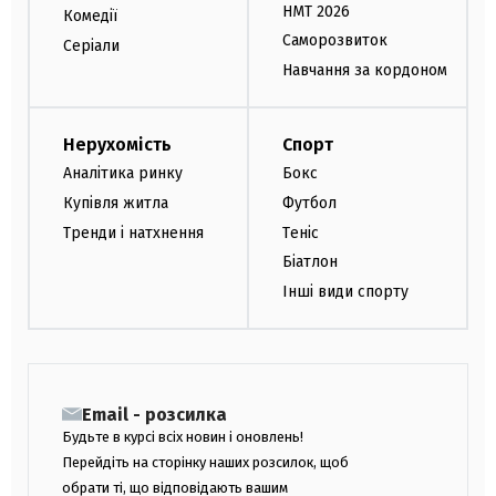
НМТ 2026
Комедії
Саморозвиток
Серіали
Навчання за кордоном
Нерухомість
Спорт
Аналітика ринку
Бокс
Купівля житла
Футбол
Тренди і натхнення
Теніс
Біатлон
Інші види спорту
Email - розсилка
Будьте в курсі всіх новин і оновлень!
Перейдіть на сторінку наших розсилок, щоб
обрати ті, що відповідають вашим