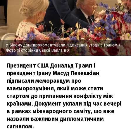
У Білому домі прокоментували підписання угоди з Іраном
/
Фото зі сторінки Сьюзі Вайлз в Х
Президент США Дональд Трамп і
президент Ірану Масуд Пезешкіан
підписали меморандум про
взаєморозуміння, який може стати
стартом до припинення конфлікту між
країнами. Документ уклали під час вечері
в рамках міжнародного саміту, що вже
назвали важливим дипломатичним
сигналом.