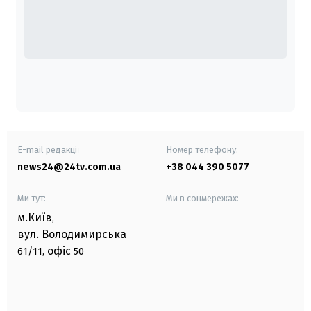
E-mail редакції
Номер телефону:
news24@24tv.com.ua
+38 044 390 5077
Ми тут:
Ми в соцмережах:
м.Київ
,
вул. Володимирська
офіс
61/11,
50