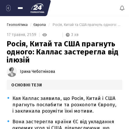
Геополітика
Європа
 Росія, Китай та США прагнуть одного: Каллас застерегла від ілюзій 
3 хв
17 травня,
21:59
Росія, Китай та США прагнуть
одного: Каллас застерегла від
ілюзій
Ірина Чеботнікова
ОСНОВНІ ТЕЗИ
Кая Каллас заявила, що Росія, Китай і США
прагнуть послабити та розколоти Європу,
і закликала розуміти їхні мотиви.
Вона застерегла країни ЄС від укладання
окремих угод зі США, підкреслюючи, що