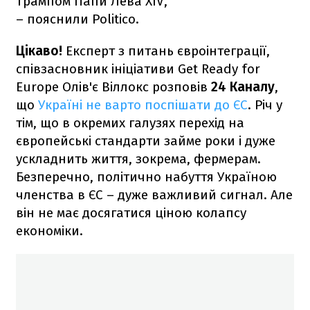
Трампом Папи Лева XIV,
– пояснили Politico.
Цікаво!
Експерт з питань євроінтеграції,
співзасновник ініціативи Get Ready for
Europe Олів'є Віллокс розповів
24 Каналу
,
що
Україні не варто поспішати до ЄС
. Річ у
тім, що в окремих галузях перехід на
європейські стандарти займе роки і дуже
ускладнить життя, зокрема, фермерам.
Безперечно, політично набуття Україною
членства в ЄС – дуже важливий сигнал. Але
він не має досягатися ціною колапсу
економіки.