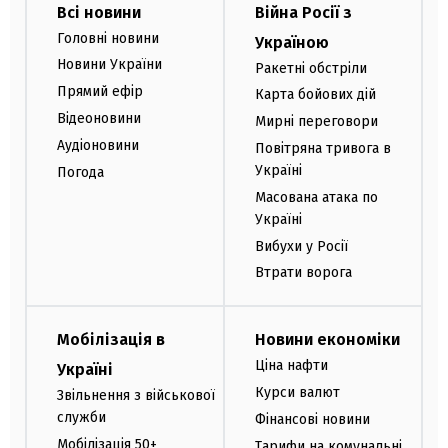
Всі новини
Війна Росії з
Головні новини
Україною
Новини України
Ракетні обстріли
Прямий ефір
Карта бойових дій
Відеоновини
Мирні переговори
Аудіоновини
Повітряна тривога в
Україні
Погода
Масована атака по
Україні
Вибухи у Росії
Втрати ворога
Мобілізація в
Новини економіки
Ціна нафти
Україні
Курси валют
Звільнення з військової
служби
Фінансові новини
Мобілізація 50+
Тарифи на комунальні