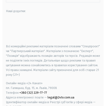
Наші додатки:
android
apple
smart tv
samsung smart tv
Всі комерційні рекламні матеріали позначені словами "Спецпроєкт"
чи "Партнерський матеріал". Матеріали з позначкою "Експерт",
"Позиція" відображають позицію авторів та героїв. Редакція може
не поділяти їхніх поглядів. Детальніше щодо реклами та правил
цитування можна ознайомитись в правилах користування сайтом.
Усі права захищені.
Матеріали сайту призначені для осіб старше
21
року (21+)
Онлайн-медіа «24 Канал»
пл. Галицька, буд. 15, м. Львів, 79008
Телефон
+380 (32) 229-77-77
Адреса електронної пошти —
legal@24tv.com.ua
Ідентифікатор онлайн-медіа в Реєстрі суб'єктів у сфері медіа —