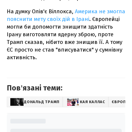
На думку Олів'є Віллокса,
Америка не змогла
пояснити мету своїх дій в Ірані
. Європейці
могли би допомогти знищити здатність
Ірану виготовляти ядерну зброю, проте
Трамп сказав, нібито вже знищив її. А тому
ЄС просто не став "вписуватися" у сумнівну
активність.
Повʼязані теми:
ДОНАЛЬД ТРАМП
КАЯ КАЛЛАС
ЄВРОПА