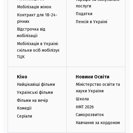
послуги
Мобілізація жінок
Податки
Контракт для 18-24-
річних
Пенсія в Україні
Відстрочка від
мобілізації
Мобілізація в Україні:
скільки осіб мобілізує
ТЦК
Кіно
Новини Освіти
Найцікавіші фільми
Міністерство освіти та
науки України
Українські фільми
Школа
Фільми на вечір
НМТ 2026
Комедії
Саморозвиток
Серіали
Навчання за кордоном