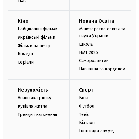
ТЦК
Кіно
Новини Освіти
Найцікавіші фільми
Міністерство освіти та
науки України
Українські фільми
Школа
Фільми на вечір
НМТ 2026
Комедії
Саморозвиток
Серіали
Навчання за кордоном
Нерухомість
Спорт
Аналітика ринку
Бокс
Купівля житла
Футбол
Тренди і натхнення
Теніс
Біатлон
Інші види спорту