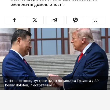
економічні домовленості.
Сі Цзіньпін знову зустрінеться з Дональдом Трампом
/ AP,
Kenny Holston, ілюстративне