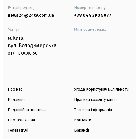
E-mail редакції
Номер телефону:
news24@24tv.com.ua
+38 044 390 5077
Ми тут:
Ми в соцмережах:
м.Київ
,
вул. Володимирська
офіс
61/11,
50
Про нас
Угода Користувача Спільноти
Редакція
Правила коментування
Редакційна політика
Технічна інформація
Про телеканал
Контакти
Телеведучі
Вакансії