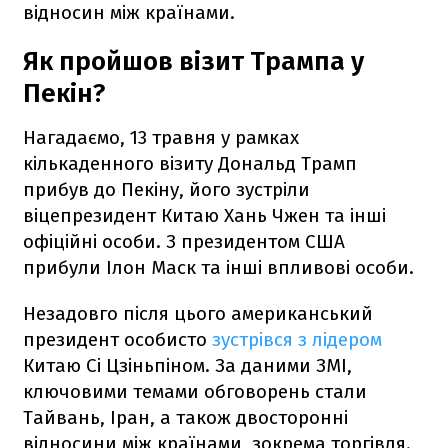
відносин між країнами.
Як пройшов візит Трампа у
Пекін?
Нагадаємо, 13 травня у рамках
кількаденного візиту Дональд Трамп
прибув до Пекіну, його зустріли
віцепрезидент Китаю Хань Чжен та інші
офіційні особи. З президентом США
прибули Ілон Маск та інші впливові особи.
Незадовго після цього американський
президент особисто
зустрівся з лідером
Китаю Сі Цзіньпіном. За даними ЗМІ,
ключовими темами обговорень стали
Тайвань, Іран, а також двосторонні
відносини між країнами, зокрема торгівля.