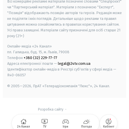
Всі комерційні рекламні матеріали позначені словами "Спецпроєкт"
чи "Партнерський матеріал". Матеріали з позначкою "Експерт",
"Позиція" відображають позицію авторів та героїв. Редакція може
не поділяти їхніх поглядів. Детальніше щодо реклами та правил
цитування можна ознайомитись в правилах користування сайтом.
Усі права захищені.
Матеріали сайту призначені для осіб старше
21
року (21+)
Онлайн-медіа «24 Канал»
пл. Галицька, буд. 15, м. Львів, 79008
Телефон
+380 (32) 229-77-77
Адреса електронної пошти —
legal@24tv.com.ua
Ідентифікатор онлайн-медіа в Реєстрі суб'єктів у сфері медіа —
R40-06057
© 2005—2026,
ПрАТ «Телерадіокомпанія "Люкс"», 24 Канал.
Розробка сайту
-
24 Канал
TV
Ігри
Погода
Кабінет