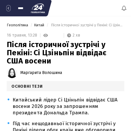
Геополітика
Китай
 Після історичної зустрічі у Пекіні: Сі Цзіньпін відвідає США восени 
2 хв
16 травня,
13:28
Після історичної зустрічі у
Пекіні: Сі Цзіньпін відвідає
США восени
Маргарита Волошина
ОСНОВНІ ТЕЗИ
Китайський лідер Сі Цзіньпін відвідає США
восени 2026 року за запрошенням
президента Дональда Трампа.
Під час нещодавньої історичної зустрічі у
Пекіні лідери обох країн вже обговорили