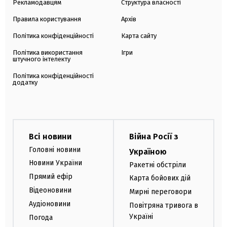
Рекламодавцям
Структура власності
Правила користування
Архів
Політика конфіденційності
Карта сайту
Політика використання
Ігри
штучного інтелекту
Політика конфіденційності
додатку
Всі новини
Війна Росії з
Головні новини
Україною
Новини України
Ракетні обстріли
Прямий ефір
Карта бойових дій
Відеоновини
Мирні переговори
Аудіоновини
Повітряна тривога в
Україні
Погода