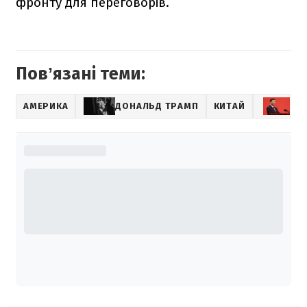
фронту для переговорів.
Повʼязані теми:
АМЕРИКА
ДОНАЛЬД ТРАМП
КИТАЙ
СІ