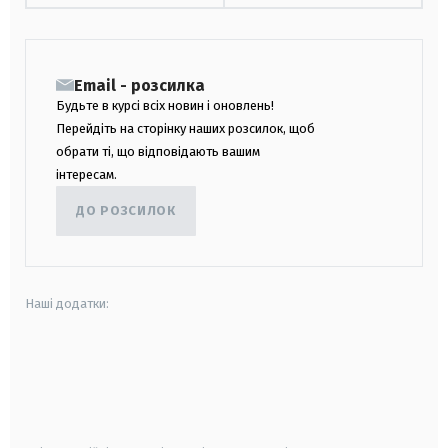
Email - розсилка
Будьте в курсі всіх новин і оновлень!
Перейдіть на сторінку наших розсилок, щоб
обрати ті, що відповідають вашим
інтересам.
ДО РОЗСИЛОК
Наші додатки:
android
apple
smart tv
samsung smart tv