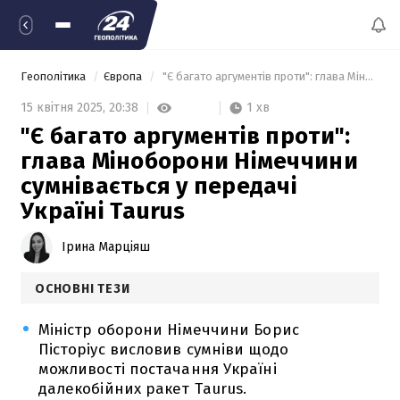
Геополітика
Європа
 "Є багато аргументів проти": глава Міноборони Німеччини сумнівається у передачі Україні Taurus 
1 хв
15 квітня 2025,
20:38
"Є багато аргументів проти":
глава Міноборони Німеччини
сумнівається у передачі
Україні Taurus
Ірина Марціяш
ОСНОВНІ ТЕЗИ
Міністр оборони Німеччини Борис
Пісторіус висловив сумніви щодо
можливості постачання Україні
далекобійних ракет Taurus.