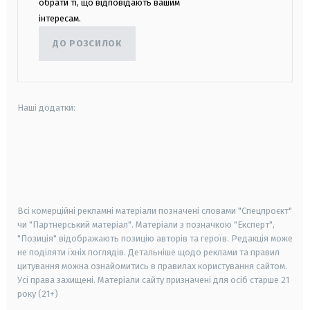
обрати ті, що відповідають вашим
інтересам.
ДО РОЗСИЛОК
Наші додатки:
android
apple
smart tv
samsung smart tv
Всі комерційні рекламні матеріали позначені словами "Спецпроєкт"
чи "Партнерський матеріал". Матеріали з позначкою "Експерт",
"Позиція" відображають позицію авторів та героїв. Редакція може
не поділяти їхніх поглядів. Детальніше щодо реклами та правил
цитування можна ознайомитись в правилах користування сайтом.
Усі права захищені.
Матеріали сайту призначені для осіб старше
21
року (21+)