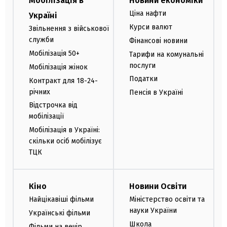
Мобілізація в
Новини економіки
Ціна нафти
Україні
Курси валют
Звільнення з військової
служби
Фінансові новини
Мобілізація 50+
Тарифи на комунальні
послуги
Мобілізація жінок
Податки
Контракт для 18-24-
річних
Пенсія в Україні
Відстрочка від
мобілізації
Мобілізація в Україні:
скільки осіб мобілізує
ТЦК
Кіно
Новини Освіти
Найцікавіші фільми
Міністерство освіти та
науки України
Українські фільми
Школа
Фільми на вечір