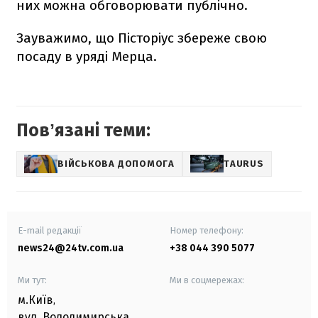
них можна обговорювати публічно.
Зауважимо, що Пісторіус збереже свою
посаду в уряді Мерца.
Повʼязані теми:
ВІЙСЬКОВА ДОПОМОГА
TAURUS
E-mail редакції
Номер телефону:
news24@24tv.com.ua
+38 044 390 5077
Ми тут:
Ми в соцмережах:
м.Київ
,
вул. Володимирська