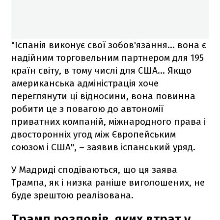
"Іспанія виконує свої зобов'язання… вона є
надійним торговельним партнером для 195
країн світу, в тому числі для США… Якщо
американська адміністрація хоче
переглянути ці відносини, вона повинна
робити це з повагою до автономії
приватних компаній, міжнародного права і
двосторонніх угод між Європейським
союзом і США", – заявив іспанський уряд.
У Мадриді сподіваються, що ця заява
Трампа, як і низка раніше виголошених, не
буде зрештою реалізована.
Трамп розповів, яких втрат у