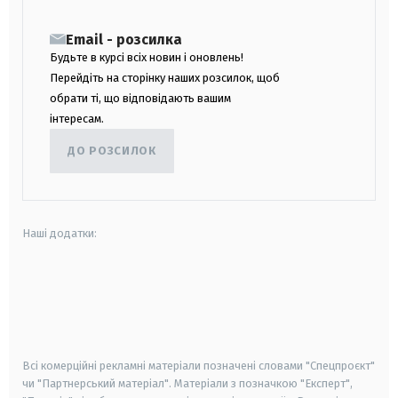
Email - розсилка
Будьте в курсі всіх новин і оновлень!
Перейдіть на сторінку наших розсилок, щоб
обрати ті, що відповідають вашим
інтересам.
ДО РОЗСИЛОК
Наші додатки:
android
apple
smart tv
samsung smart tv
Всі комерційні рекламні матеріали позначені словами "Спецпроєкт"
чи "Партнерський матеріал". Матеріали з позначкою "Експерт",