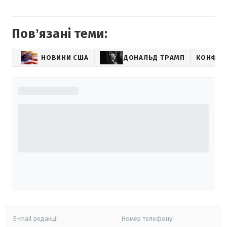
Повʼязані теми:
НОВИНИ США
ДОНАЛЬД ТРАМП
КОНФЛІК
E-mail редакції
Номер телефону: