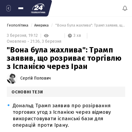
Геополітика
Америка
 "Вона була жахлива": Трамп заявив, що розриває торгівлю з Іспанією через Іран 
3 хв
3 березня,
19:12
Оновлено -
21:36,
3 березня
"Вона була жахлива": Трамп
заявив, що розриває торгівлю
з Іспанією через Іран
Сергій Попович
ОСНОВНІ ТЕЗИ
Дональд Трамп заявив про розірвання
торгових угод з Іспанією через відмову
використовувати іспанські бази для
операцій проти Ірану.