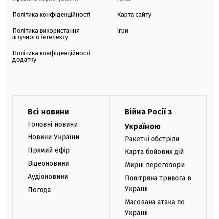
Політика конфіденційності
Карта сайту
Політика використання
Ігри
штучного інтелекту
Політика конфіденційності
додатку
Всі новини
Війна Росії з
Головні новини
Україною
Новини України
Ракетні обстріли
Прямий ефір
Карта бойових дій
Відеоновини
Мирні переговори
Аудіоновини
Повітряна тривога в
Україні
Погода
Масована атака по
Україні