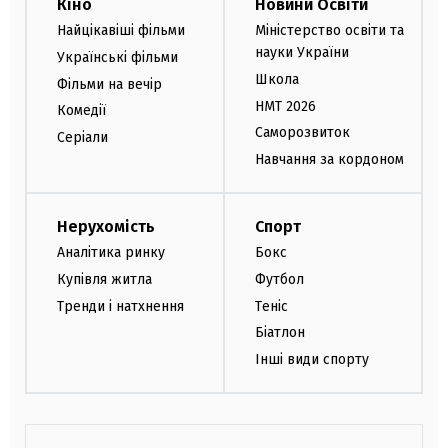
Кіно
Новини Освіти
Найцікавіші фільми
Міністерство освіти та
науки України
Українські фільми
Школа
Фільми на вечір
НМТ 2026
Комедії
Саморозвиток
Серіали
Навчання за кордоном
Нерухомість
Спорт
Аналітика ринку
Бокс
Купівля житла
Футбол
Тренди і натхнення
Теніс
Біатлон
Інші види спорту