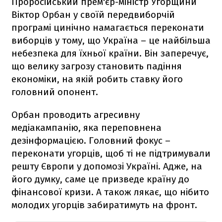
Проросійський прем'єр-міністр Угорщини
Віктор Орбан у своїй передвиборчій
програмі цинічно намагається переконати
виборців у тому, що Україна – це найбільша
небезпека для їхньої країни. Він заперечує,
що велику загрозу становить падіння
економіки, на якій робить ставку його
головний опонент.
Орбан проводить агресивну
медіакампанію, яка переповнена
дезінформацією. Головний фокус –
переконати угорців, щоб ті не підтримували
решту Європи у допомозі Україні. Адже, на
його думку, саме це призведе країну до
фінансової кризи. А також лякає, що нібито
молодих угорців забиратимуть на фронт.