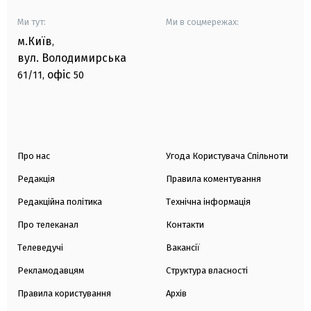
Ми тут:
Ми в соцмережах:
м.Київ
,
вул. Володимирська
офіс
61/11,
50
Про нас
Угода Користувача Спільноти
Редакція
Правила коментування
Редакційна політика
Технічна інформація
Про телеканал
Контакти
Телеведучі
Вакансії
Рекламодавцям
Структура власності
Правила користування
Архів