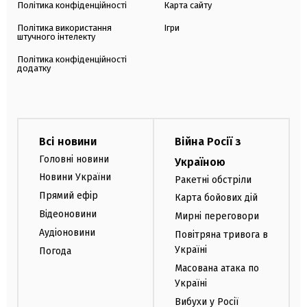
Політика конфіденційності
Карта сайту
Політика використання
Ігри
штучного інтелекту
Політика конфіденційності
додатку
Всі новини
Війна Росії з
Головні новини
Україною
Новини України
Ракетні обстріли
Прямий ефір
Карта бойових дій
Відеоновини
Мирні переговори
Аудіоновини
Повітряна тривога в
Україні
Погода
Масована атака по
Україні
Вибухи у Росії