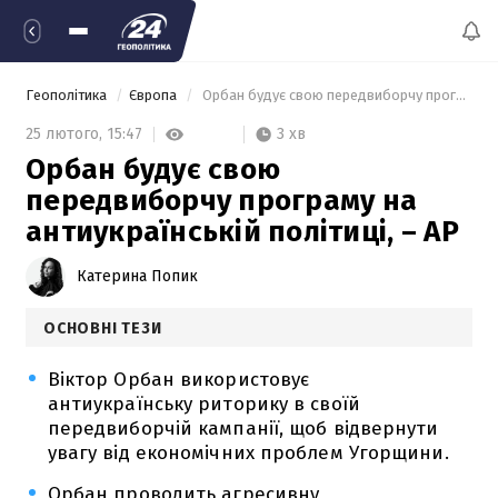
Геополітика
Європа
 Орбан будує свою передвиборчу програму на антиукраїнській політиці, – AP 
3 хв
25 лютого,
15:47
Орбан будує свою
передвиборчу програму на
антиукраїнській політиці, – AP
Катерина Попик
ОСНОВНІ ТЕЗИ
Віктор Орбан використовує
антиукраїнську риторику в своїй
передвиборчій кампанії, щоб відвернути
увагу від економічних проблем Угорщини.
Орбан проводить агресивну