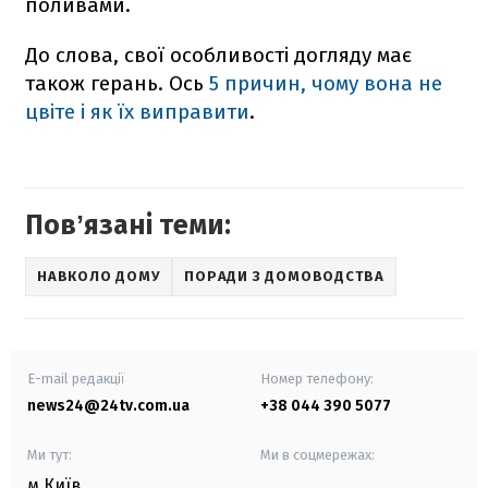
поливами.
До слова, свої особливості догляду має
також герань. Ось
5 причин, чому вона не
цвіте і як їх виправити
.
Повʼязані теми:
НАВКОЛО ДОМУ
ПОРАДИ З ДОМОВОДСТВА
E-mail редакції
Номер телефону:
news24@24tv.com.ua
+38 044 390 5077
Ми тут:
Ми в соцмережах:
м.Київ
,