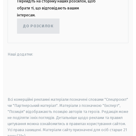
Перейдіть на сторінку наших розсилок, щоб
обрати ті, що відповідають вашим
інтересам.
ДО РОЗСИЛОК
Наші додатки:
android
apple
smart tv
samsung smart tv
Всі комерційні рекламні матеріали позначені словами "Спецпроєкт"
чи "Партнерський матеріал". Матеріали з позначкою "Експерт",
"Позиція" відображають позицію авторів та героїв. Редакція може
не поділяти їхніх поглядів. Детальніше щодо реклами та правил
цитування можна ознайомитись в правилах користування сайтом.
Усі права захищені.
Матеріали сайту призначені для осіб старше
21
року (21+)