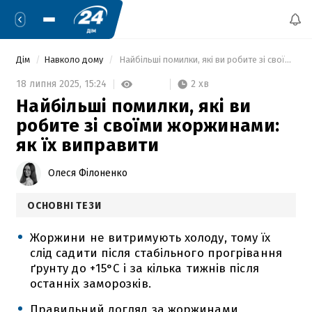
Дім
Навколо дому
 Найбільші помилки, які ви робите зі своїми жоржинами: як їх виправити 
2 хв
18 липня 2025,
15:24
Найбільші помилки, які ви
робите зі своїми жоржинами:
як їх виправити
Олеся Філоненко
ОСНОВНІ ТЕЗИ
Жоржини не витримують холоду, тому їх
слід садити після стабільного прогрівання
ґрунту до +15°C і за кілька тижнів після
останніх заморозків.
Правильний догляд за жоржинами