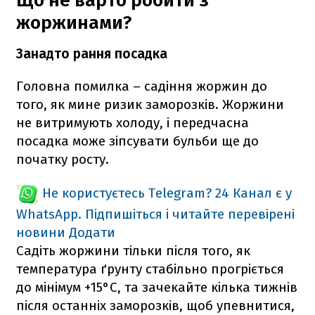
Що не варто робити з
жоржинами?
Занадто рання посадка
Головна помилка – садіння жоржин до
того, як мине ризик заморозків. Жоржини
не витримують холоду, і передчасна
посадка може зіпсувати бульби ще до
початку росту.
Не користуєтесь Telegram?
24 Канал є у
WhatsApp. Підпишіться і читайте перевірені
новини
Додати
Садіть жоржини тільки після того, як
температура ґрунту стабільно прогріється
до мінімум +15°C, та зачекайте кілька тижнів
після останніх заморозків, щоб упевнитися,