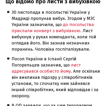
Що відомо про листи з вибухівкою
30 листопада в посольстві України у
Мадриді пролунав вибух. Згодом у МЗС
України зазначили, що
до посольства
прислали конверт з вибухівкою.
Лист
вибухнув у руках коменданта, коли той
оглядав його. Він зазнав незначних
поранень. Чоловіка госпіталізували.
Посол України в Іспанії Сергій
Погорельцев зазначив, що
лист
адресувався особисто йому.
Але оскільки
він викликав підозру у співробітників
установи, то спочатку ним зайнявся
інший співробітник, який відповідав і за
охорону.
В ОП заявили, що
за цим тероризмом