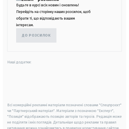
Будьте в курсі всіх новин і оновлень!
Перейдіть на сторінку наших розсилок, щоб
обрати ті, що відповідають вашим
інтересам.
ДО РОЗСИЛОК
Наші додатки:
android
apple
smart tv
samsung smart tv
Всі комерційні рекламні матеріали позначені словами "Спецпроєкт"
чи "Партнерський матеріал". Матеріали з позначкою "Експерт",
"Позиція" відображають позицію авторів та героїв. Редакція може
не поділяти їхніх поглядів. Детальніше щодо реклами та правил
цитування можна ознайомитись в правилах користування сайтом.