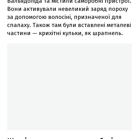
Вальядоліда та містили саморобні пристрої.
Вони активували невеликий заряд пороху
за допомогою волосіні, призначеної для
спалаху. Також там були вставлені металеві
частини — крихітні кульки, як шрапнель.