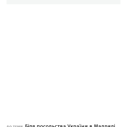
Біля посольства України в Мадриді
ДО ТЕМИ