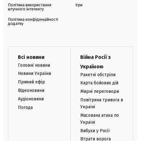
Політика використання
Ігри
штучного інтелекту
Політика конфіденційності
додатку
Всі новини
Війна Росії з
Головні новини
Україною
Новини України
Ракетні обстріли
Прямий ефір
Карта бойових дій
Відеоновини
Мирні переговори
Аудіоновини
Повітряна тривога в
Україні
Погода
Масована атака по
Україні
Вибухи у Росії
Втрати ворога