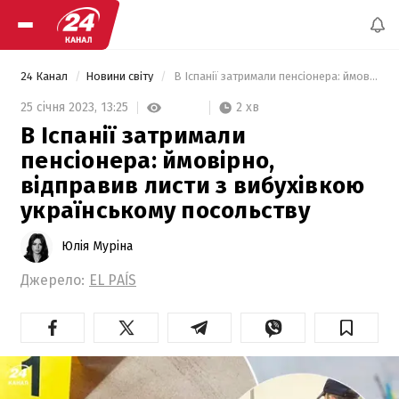
24 Канал
Новини світу
 В Іспанії затримали пенсіонера: ймовірно, відправив листи з вибухівкою українському посольству 
2 хв
25 січня 2023,
13:25
В Іспанії затримали
пенсіонера: ймовірно,
відправив листи з вибухівкою
українському посольству
Юлія Муріна
Джерело:
EL PAÍS