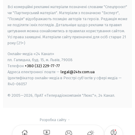
Всі комерційні рекламні матеріали позначені словами "Спецпроєкт"
чи "Партнерський матеріал". Матеріали з позначкою "Експерт",
"Позиція" відображають позицію авторів та героїв. Редакція може
не поділяти їхніх поглядів. Детальніше щодо реклами та правил
цитування можна ознайомитись в правилах користування сайтом.
Усі права захищені.
Матеріали сайту призначені для осіб старше
21
року (21+)
Онлайн-медіа «24 Канал»
пл. Галицька, буд. 15, м. Львів, 79008
Телефон
+380 (32) 229-77-77
Адреса електронної пошти —
legal@24tv.com.ua
Ідентифікатор онлайн-медіа в Реєстрі суб'єктів у сфері медіа —
R40-06057
© 2005—2026,
ПрАТ «Телерадіокомпанія "Люкс"», 24 Канал.
Розробка сайту
-