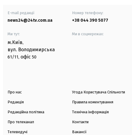
E-mail редакції
Номер телефону:
news24@24tv.com.ua
+38 044 390 5077
Ми тут:
Ми в соцмережах:
м.Київ
,
вул. Володимирська
офіс
61/11,
50
Про нас
Угода Користувача Спільноти
Редакція
Правила коментування
Редакційна політика
Технічна інформація
Про телеканал
Контакти
Телеведучі
Вакансії