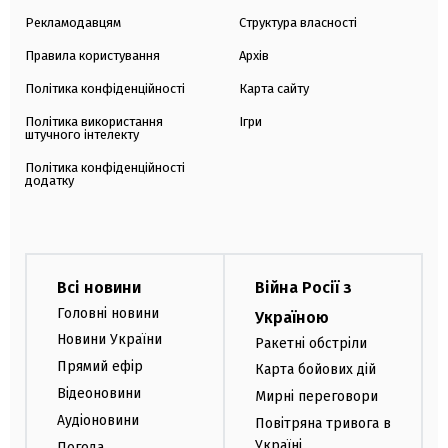
Рекламодавцям
Структура власності
Правила користування
Архів
Політика конфіденційності
Карта сайту
Політика використання
Ігри
штучного інтелекту
Політика конфіденційності
додатку
Всі новини
Війна Росії з
Головні новини
Україною
Новини України
Ракетні обстріли
Прямий ефір
Карта бойових дій
Відеоновини
Мирні переговори
Аудіоновини
Повітряна тривога в
Україні
Погода