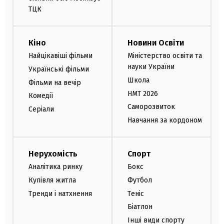
ТЦК
Кіно
Новини Освіти
Найцікавіші фільми
Міністерство освіти та
науки України
Українські фільми
Школа
Фільми на вечір
НМТ 2026
Комедії
Саморозвиток
Серіали
Навчання за кордоном
Нерухомість
Спорт
Аналітика ринку
Бокс
Купівля житла
Футбол
Тренди і натхнення
Теніс
Біатлон
Інші види спорту