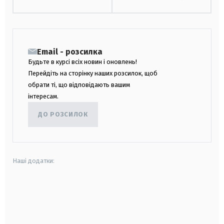
Email - розсилка
Будьте в курсі всіх новин і оновлень!
Перейдіть на сторінку наших розсилок, щоб
обрати ті, що відповідають вашим
інтересам.
ДО РОЗСИЛОК
Наші додатки:
android
apple
smart tv
samsung smart tv