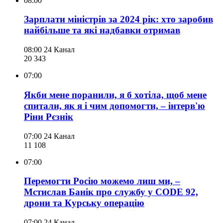
08:00
Зарплати міністрів за 2024 рік: хто заробив
найбільше та які надбавки отримав
08:00
24 Канал
20 343
07:00
Якби мене поранили, я б хотіла, щоб мене
спитали, як я і чим допомогти, – інтерв'ю
Ріни Рєзнік
07:00
24 Канал
11 108
07:00
Перемогти Росію можемо лиш ми, –
Мстислав Банік про службу у CODE 92,
дрони та Курську операцію
07:00
24 Канал