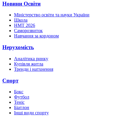
Новини Освіти
Міністерство освіти та науки України
Школа
НМТ 2026
Саморозвиток
Навчання за кордоном
Нерухомість
Аналітика ринку
Купівля житла
Тренди і натхнення
Спорт
Бокс
Футбол
Теніс
Біатлон
Інші види спорту