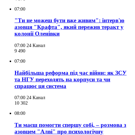
07:00
"Ти не можеш бути вже живим": інтерв'ю
азовця "Крафта", який пережив теракт у
колонії Оленівки
07:00
24 Канал
9 490
07:00
Найбільша реформа під час війни: як ЗСУ
та НГУ переходять на корпуси та чи
спрацює ця система
07:00
24 Канал
10 302
08:00
Ти маєш помогти спершу собі, – розмова з
азовцем "Алві" про психологічну