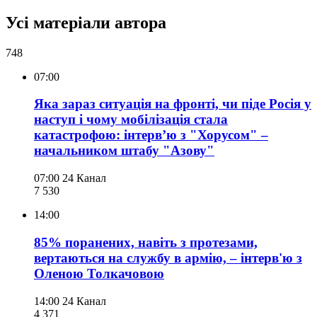
Усі матеріали автора
748
07:00
Яка зараз ситуація на фронті, чи піде Росія у
наступ і чому мобілізація стала
катастрофою: інтервʼю з "Хорусом" –
начальником штабу "Азову"
07:00
24 Канал
7 530
14:00
85% поранених, навіть з протезами,
вертаються на службу в армію, – інтерв'ю з
Оленою Толкачовою
14:00
24 Канал
4 371