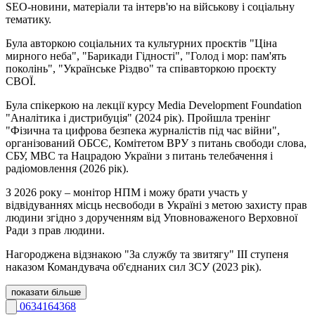
SEO-новини, матеріали та інтерв'ю на військову і соціальну
тематику.
Була авторкою соціальних та культурних проєктів "Ціна
мирного неба", "Барикади Гідності", "Голод і мор: пам'ять
поколінь", "Українське Різдво" та співавторкою проєкту
СВОЇ.
Була спікеркою на лекції курсу Media Development Foundation
"Аналітика і дистрибуція" (2024 рік). Пройшла тренінг
"Фізична та цифрова безпека журналістів під час війни",
організований ОБСЄ, Комітетом ВРУ з питань свободи слова,
СБУ, МВС та Нацрадою України з питань телебачення і
радіомовлення (2026 рік).
З 2026 року – монітор НПМ і можу брати участь у
відвідуваннях місць несвободи в Україні з метою захисту прав
людини згідно з дорученням від Уповноваженого Верховної
Ради з прав людини.
Нагороджена відзнакою "За службу та звитягу" ІІІ ступеня
наказом Командувача об'єднаних сил ЗСУ (2023 рік).
показати більше
0634164368