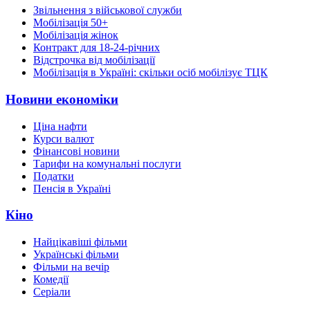
Звільнення з військової служби
Мобілізація 50+
Мобілізація жінок
Контракт для 18-24-річних
Відстрочка від мобілізації
Мобілізація в Україні: скільки осіб мобілізує ТЦК
Новини економіки
Ціна нафти
Курси валют
Фінансові новини
Тарифи на комунальні послуги
Податки
Пенсія в Україні
Кіно
Найцікавіші фільми
Українські фільми
Фільми на вечір
Комедії
Серіали