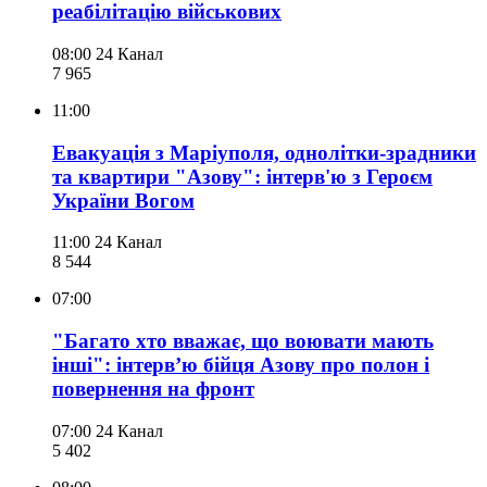
реабілітацію військових
08:00
24 Канал
7 965
11:00
Евакуація з Маріуполя, однолітки-зрадники
та квартири "Азову": інтерв'ю з Героєм
України Вогом
11:00
24 Канал
8 544
07:00
"Багато хто вважає, що воювати мають
інші": інтервʼю бійця Азову про полон і
повернення на фронт
07:00
24 Канал
5 402