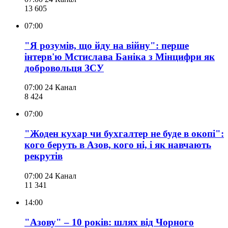
13 605
07:00
"Я розумів, що йду на війну": перше
інтерв'ю Мстислава Баніка з Мінцифри як
добровольця ЗСУ
07:00
24 Канал
8 424
07:00
"Жоден кухар чи бухгалтер не буде в окопі":
кого беруть в Азов, кого ні, і як навчають
рекрутів
07:00
24 Канал
11 341
14:00
"Азову" – 10 років: шлях від Чорного