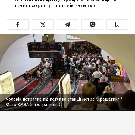
правоохоронці; чоловік загинув.
Чоловік потрапив під потяг на станції метро "Хрещатик"
/
Фото КМВА (ілюстративне)