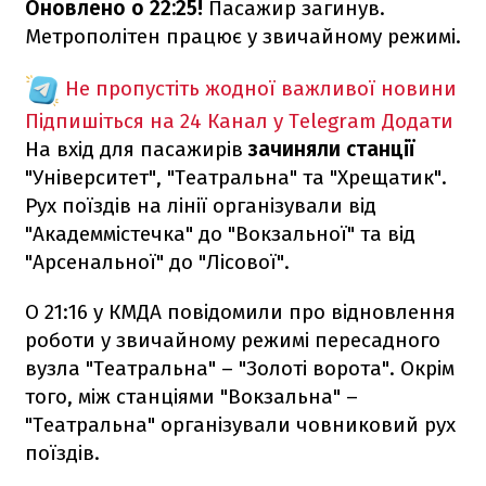
Оновлено о 22:25!
Пасажир загинув.
Метрополітен працює у звичайному режимі.
Не пропустіть жодної важливої новини
Підпишіться на 24 Канал у Telegram
Додати
На вхід для пасажирів
зачиняли станції
"Університет", "Театральна" та "Хрещатик".
Рух поїздів на лінії організували від
"Академмістечка" до "Вокзальної" та від
"Арсенальної" до "Лісової".
О 21:16 у КМДА повідомили про відновлення
роботи у звичайному режимі пересадного
вузла "Театральна" – "Золоті ворота". Окрім
того, між станціями "Вокзальна" –
"Театральна" організували човниковий рух
поїздів.