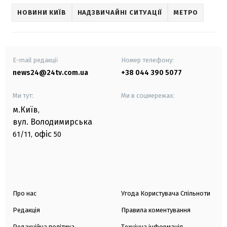
НОВИНИ КИЇВ
НАДЗВИЧАЙНІ СИТУАЦІЇ
МЕТРО
E-mail редакції
Номер телефону:
news24@24tv.com.ua
+38 044 390 5077
Ми тут:
Ми в соцмережах:
м.Київ
,
вул. Володимирська
офіс
61/11,
50
Про нас
Угода Користувача Спільноти
Редакція
Правила коментування
Редакційна політика
Технічна інформація