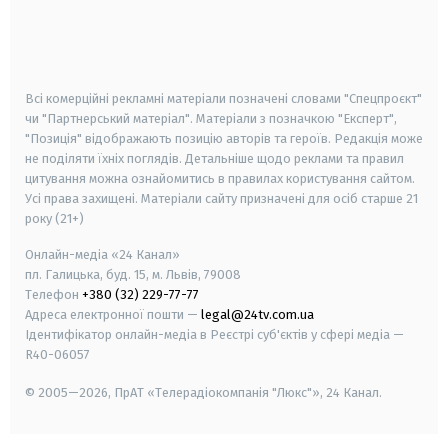
android
apple
smart tv
samsung smart tv
Всі комерційні рекламні матеріали позначені словами "Спецпроєкт"
чи "Партнерський матеріал". Матеріали з позначкою "Експерт",
"Позиція" відображають позицію авторів та героїв. Редакція може
не поділяти їхніх поглядів. Детальніше щодо реклами та правил
цитування можна ознайомитись в правилах користування сайтом.
Усі права захищені.
Матеріали сайту призначені для осіб старше
21
року (21+)
Онлайн-медіа «24 Канал»
пл. Галицька, буд. 15, м. Львів, 79008
Телефон
+380 (32) 229-77-77
Адреса електронної пошти —
legal@24tv.com.ua
Ідентифікатор онлайн-медіа в Реєстрі суб'єктів у сфері медіа —
R40-06057
© 2005—2026,
ПрАТ «Телерадіокомпанія "Люкс"», 24 Канал.