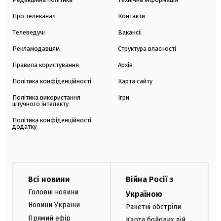
Про телеканал
Контакти
Телеведучі
Вакансії
Рекламодавцям
Структура власності
Правила користування
Архів
Політика конфіденційності
Карта сайту
Політика використання
Ігри
штучного інтелекту
Політика конфіденційності
додатку
Всі новини
Війна Росії з
Головні новини
Україною
Новини України
Ракетні обстріли
Прямий ефір
Карта бойових дій