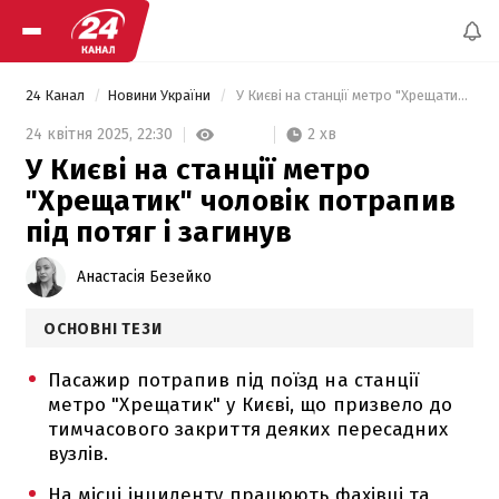
24 Канал
Новини України
 У Києві на станції метро "Хрещатик" чоловік потрапив під потяг і загинув 
2 хв
24 квітня 2025,
22:30
У Києві на станції метро
"Хрещатик" чоловік потрапив
під потяг і загинув
Анастасія Безейко
ОСНОВНІ ТЕЗИ
Пасажир потрапив під поїзд на станції
метро "Хрещатик" у Києві, що призвело до
тимчасового закриття деяких пересадних
вузлів.
На місці інциденту працюють фахівці та