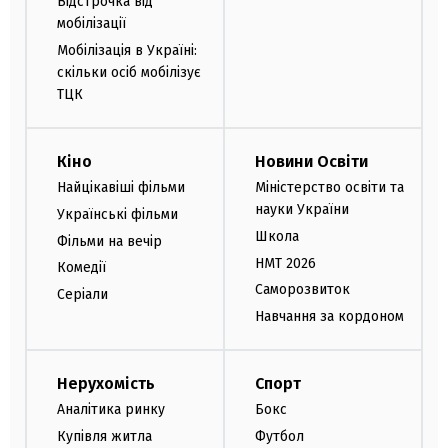
Відстрочка від
мобілізації
Мобілізація в Україні:
скільки осіб мобілізує
ТЦК
Кіно
Новини Освіти
Найцікавіші фільми
Міністерство освіти та
науки України
Українські фільми
Школа
Фільми на вечір
НМТ 2026
Комедії
Саморозвиток
Серіали
Навчання за кордоном
Нерухомість
Спорт
Аналітика ринку
Бокс
Купівля житла
Футбол