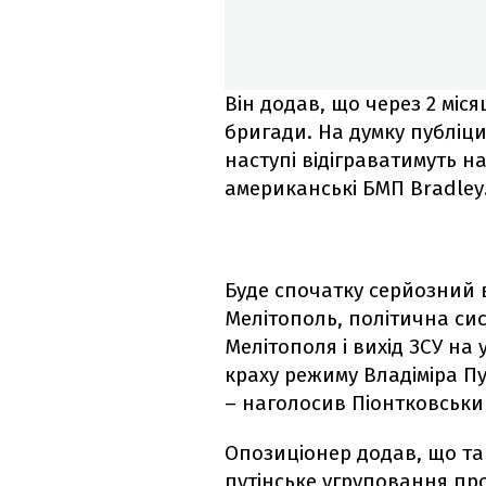
Він додав, що через 2 міся
бригади. На думку публіци
наступі відіграватимуть на
американські БМП Bradley
Буде спочатку серйозний в
Мелітополь, політична сис
Мелітополя і вихід ЗСУ на
краху режиму Владіміра Пу
– наголосив Піонтковськи
Опозиціонер додав, що так
путінське угруповання пр