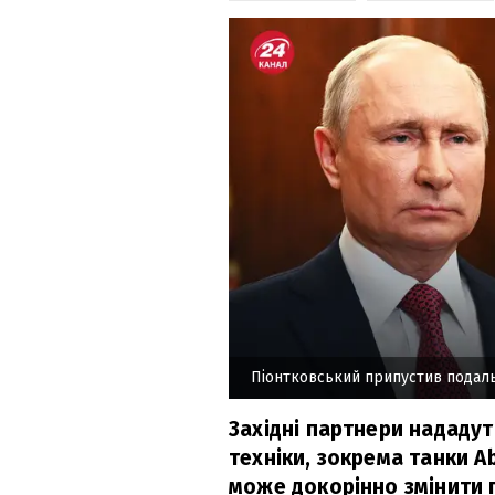
Піонтковський припустив подаль
Західні партнери нададуть
техніки, зокрема танки A
може докорінно змінити 