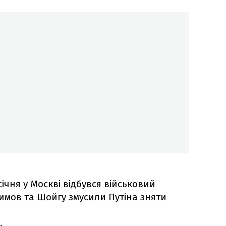
 січня у Москві відбувся військовий
симов та Шойгу змусили Путіна зняти
.