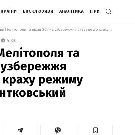
УКРАЇНИ
ЕКСКЛЮЗИВИ
АНАЛІТИКА
ІГРИ
 Звільнення Мелітополя та вихід ЗСУ на узбережжя призведе до краху режиму Путіна, – Піонтковський 
4 хв
Мелітополя та
а узбережжя
 краху режиму
онтковський