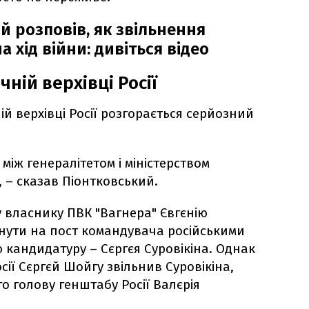
й розповів, як звільнення
 хід війни: дивіться відео
ній верхівці Росії
ій верхівці Росії розгорається серйозний
а між генералітетом і міністерством
 – сказав Піонтковський.
у власнику ПВК "Вагнера" Євгєнію
нути на пост командувача російськими
 кандидатуру – Сєргєя Суровікіна. Однак
осії Сєргєй Шойгу звільнив Суровікіна,
о голову генштабу Росії Валєрія