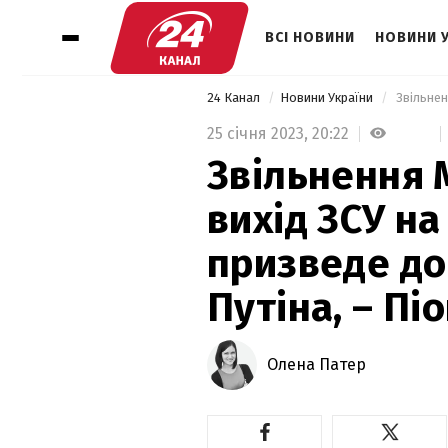
ВСІ НОВИНИ
НОВИНИ 
24 Канал
Новини України
25 січня 2023,
20:22
Звільнення 
вихід ЗСУ н
призведе до
Путіна, – Пі
Олена Патер