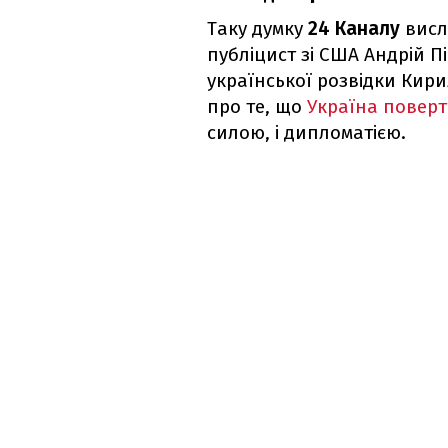
Таку думку
24 Каналу
висл
публіцист зі США Андрій П
української розвідки Кири
про те, що
Україна поверт
силою, і дипломатією.