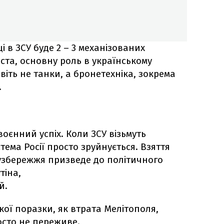
ці в ЗСУ буде 2 – 3 механізованих
ста, основну роль в українському
віть не танки, а бронетехніка, зокрема
.
оєнний успіх. Коли ЗСУ візьмуть
тема Росії просто зруйнується. Взяття
 узбережжя призведе до політичного
тіна,
й.
ої поразки, як втрата Мелітополя,
осто не переживе.