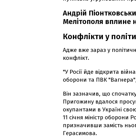
Андрій Піонтковськи
Мелітополя вплине на
Конфлікти у політич
Адже вже зараз у політичн
конфлікт.
"У Росії йде відкрита війн
оборони та ПВК "Вагнера",
Він зазначив, що спочатк
Пригожину вдалося просу
окупантами в Україні свою
11 січня міністр оборони Р
призначивши замість ньог
Герасимова.