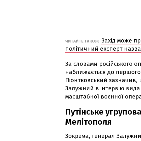
Захід може п
ЧИТАЙТЕ ТАКОЖ
політичний експерт назва
За словами російського оп
наближається до першого 
Піонтковський зазначив,
Залужний в інтерв'ю вида
масштабної воєнної опера
Путінське угрупов
Мелітополя
Зокрема, генерал Залужни