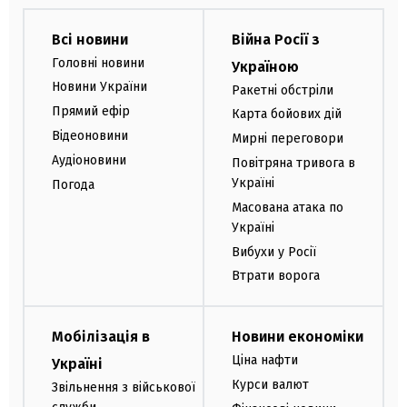
Всі новини
Війна Росії з
Головні новини
Україною
Новини України
Ракетні обстріли
Прямий ефір
Карта бойових дій
Відеоновини
Мирні переговори
Аудіоновини
Повітряна тривога в
Україні
Погода
Масована атака по
Україні
Вибухи у Росії
Втрати ворога
Мобілізація в
Новини економіки
Ціна нафти
Україні
Курси валют
Звільнення з військової