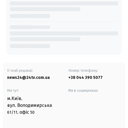
E-mail редакції
Номер телефону:
news24@24tv.com.ua
+38 044 390 5077
Ми тут:
Ми в соцмережах:
м.Київ
,
вул. Володимирська
офіс
61/11,
50