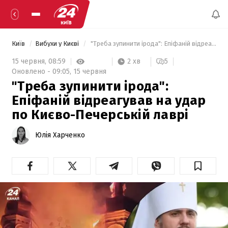
Київ
Вибухи у Києві
 "Треба зупинити ірода": Епіфаній відреагував на удар по Києво-Печерській лаврі 
2 хв
15 червня,
08:59
5
Оновлено -
09:05,
15 червня
"Треба зупинити ірода":
Епіфаній відреагував на удар
по Києво-Печерській лаврі
Юлія Харченко