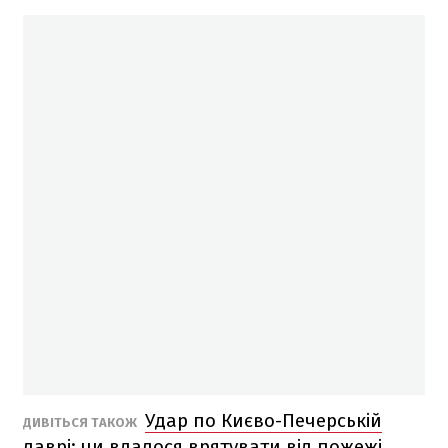
Удар по Києво-Печерській
ДИВІТЬСЯ ТАКОЖ
лаврі: чи вдалося врятувати від пожежі