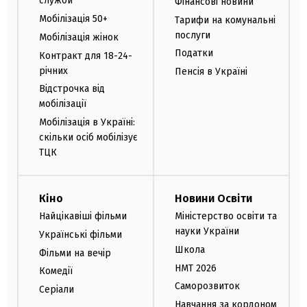
служби
Фінансові новини
Мобілізація 50+
Тарифи на комунальні
послуги
Мобілізація жінок
Податки
Контракт для 18-24-
річних
Пенсія в Україні
Відстрочка від
мобілізації
Мобілізація в Україні:
скільки осіб мобілізує
ТЦК
Кіно
Новини Освіти
Найцікавіші фільми
Міністерство освіти та
науки України
Українські фільми
Школа
Фільми на вечір
НМТ 2026
Комедії
Саморозвиток
Серіали
Навчання за кордоном