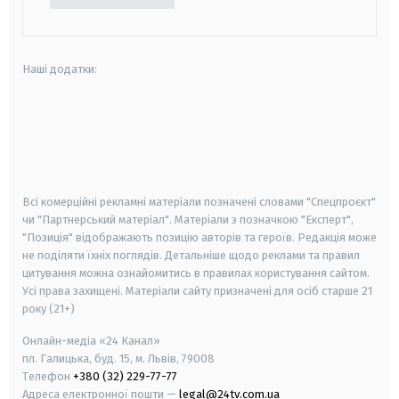
Наші додатки:
android
apple
smart tv
samsung smart tv
Всі комерційні рекламні матеріали позначені словами "Спецпроєкт"
чи "Партнерський матеріал". Матеріали з позначкою "Експерт",
"Позиція" відображають позицію авторів та героїв. Редакція може
не поділяти їхніх поглядів. Детальніше щодо реклами та правил
цитування можна ознайомитись в правилах користування сайтом.
Усі права захищені.
Матеріали сайту призначені для осіб старше
21
року (21+)
Онлайн-медіа «24 Канал»
пл. Галицька, буд. 15, м. Львів, 79008
Телефон
+380 (32) 229-77-77
Адреса електронної пошти —
legal@24tv.com.ua