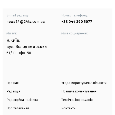
E-mail редакції
Номер телефону:
news24@24tv.com.ua
+38 044 390 5077
Ми тут:
Ми в соцмережах:
м.Київ
,
вул. Володимирська
офіс
61/11,
50
Про нас
Угода Користувача Спільноти
Редакція
Правила коментування
Редакційна політика
Технічна інформація
Про телеканал
Контакти