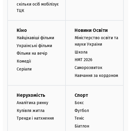
скільки осіб мобілізує
ТЦК
Кіно
Новини Освіти
Найцікавіші фільми
Міністерство освіти та
науки України
Українські фільми
Школа
Фільми на вечір
НМТ 2026
Комедії
Саморозвиток
Серіали
Навчання за кордоном
Нерухомість
Спорт
Аналітика ринку
Бокс
Купівля житла
Футбол
Тренди і натхнення
Теніс
Біатлон