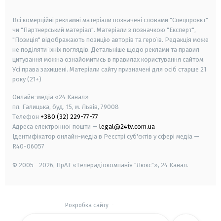
smart tv
samsung smart tv
Всі комерційні рекламні матеріали позначені словами "Спецпроєкт"
чи "Партнерський матеріал". Матеріали з позначкою "Експерт",
"Позиція" відображають позицію авторів та героїв. Редакція може
не поділяти їхніх поглядів. Детальніше щодо реклами та правил
цитування можна ознайомитись в правилах користування сайтом.
Усі права захищені.
Матеріали сайту призначені для осіб старше
21
року (21+)
Онлайн-медіа «24 Канал»
пл. Галицька, буд. 15, м. Львів, 79008
Телефон
+380 (32) 229-77-77
Адреса електронної пошти —
legal@24tv.com.ua
Ідентифікатор онлайн-медіа в Реєстрі суб'єктів у сфері медіа —
R40-06057
© 2005—2026,
ПрАТ «Телерадіокомпанія "Люкс"», 24 Канал.
Розробка сайту
-