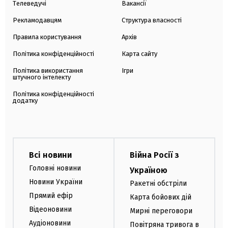
Телеведучі
Вакансії
Рекламодавцям
Структура власності
Правила користування
Архів
Політика конфіденційності
Карта сайту
Політика використання
Ігри
штучного інтелекту
Політика конфіденційності
додатку
Всі новини
Війна Росії з
Головні новини
Україною
Новини України
Ракетні обстріли
Прямий ефір
Карта бойових дій
Відеоновини
Мирні переговори
Аудіоновини
Повітряна тривога в