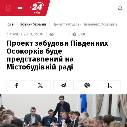
Київ
Новини України
 Проект забудови Південних Осокорків буде представлений на Містобудівній раді 
2 хв
5 грудня 2018,
19:38
Проект забудови Південних
Осокорків буде
представлений на
Містобудівній раді