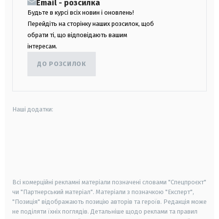
Email - розсилка
Будьте в курсі всіх новин і оновлень!
Перейдіть на сторінку наших розсилок, щоб
обрати ті, що відповідають вашим
інтересам.
ДО РОЗСИЛОК
Наші додатки:
android
apple
smart tv
samsung smart tv
Всі комерційні рекламні матеріали позначені словами "Спецпроєкт"
чи "Партнерський матеріал". Матеріали з позначкою "Експерт",
"Позиція" відображають позицію авторів та героїв. Редакція може
не поділяти їхніх поглядів. Детальніше щодо реклами та правил