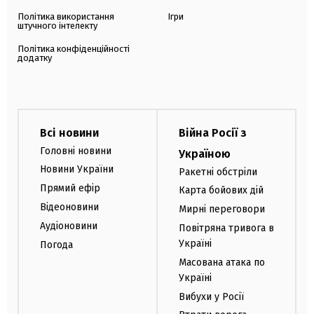
Політика використання
Ігри
штучного інтелекту
Політика конфіденційності
додатку
Всі новини
Війна Росії з
Головні новини
Україною
Новини України
Ракетні обстріли
Прямий ефір
Карта бойових дій
Відеоновини
Мирні переговори
Аудіоновини
Повітряна тривога в
Україні
Погода
Масована атака по
Україні
Вибухи у Росії