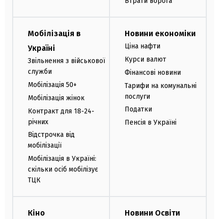
Втрати ворога
Мобілізація в
Новини економіки
Ціна нафти
Україні
Курси валют
Звільнення з військової
служби
Фінансові новини
Мобілізація 50+
Тарифи на комунальні
послуги
Мобілізація жінок
Податки
Контракт для 18-24-
річних
Пенсія в Україні
Відстрочка від
мобілізації
Мобілізація в Україні:
скільки осіб мобілізує
ТЦК
Кіно
Новини Освіти