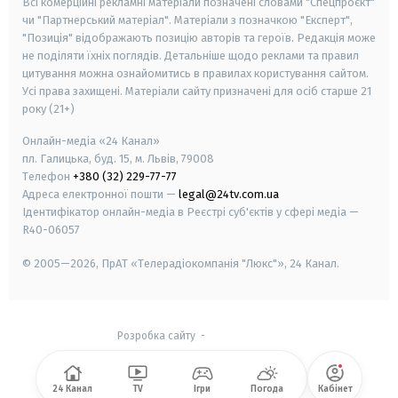
Всі комерційні рекламні матеріали позначені словами "Спецпроєкт"
чи "Партнерський матеріал". Матеріали з позначкою "Експерт",
"Позиція" відображають позицію авторів та героїв. Редакція може
не поділяти їхніх поглядів. Детальніше щодо реклами та правил
цитування можна ознайомитись в правилах користування сайтом.
Усі права захищені.
Матеріали сайту призначені для осіб старше
21
року (21+)
Онлайн-медіа «24 Канал»
пл. Галицька, буд. 15, м. Львів, 79008
Телефон
+380 (32) 229-77-77
Адреса електронної пошти —
legal@24tv.com.ua
Ідентифікатор онлайн-медіа в Реєстрі суб'єктів у сфері медіа —
R40-06057
© 2005—2026,
ПрАТ «Телерадіокомпанія "Люкс"», 24 Канал.
Розробка сайту
-
24 Канал
TV
Ігри
Погода
Кабінет