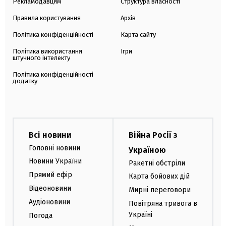
Рекламодавцям
Структура власності
Правила користування
Архів
Політика конфіденційності
Карта сайту
Політика використання
Ігри
штучного інтелекту
Політика конфіденційності
додатку
Всі новини
Війна Росії з
Головні новини
Україною
Новини України
Ракетні обстріли
Прямий ефір
Карта бойових дій
Відеоновини
Мирні переговори
Аудіоновини
Повітряна тривога в
Україні
Погода