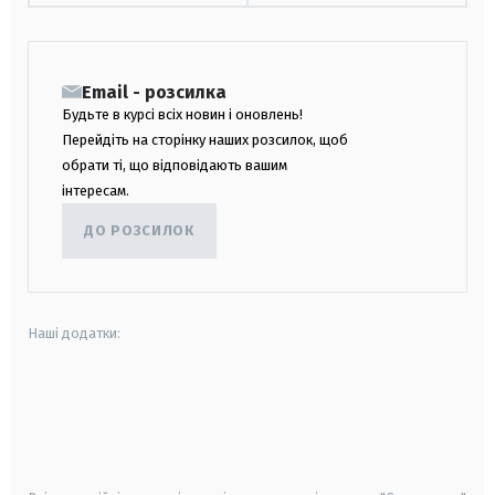
Email - розсилка
Будьте в курсі всіх новин і оновлень!
Перейдіть на сторінку наших розсилок, щоб
обрати ті, що відповідають вашим
інтересам.
ДО РОЗСИЛОК
Наші додатки:
android
apple
smart tv
samsung smart tv