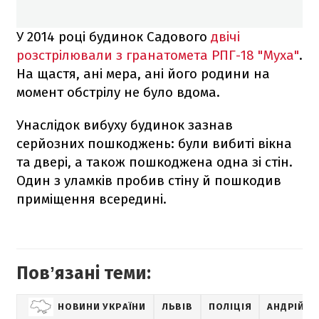
У 2014 році будинок Садового
двічі
розстрілювали з гранатомета РПГ-18 "Муха"
.
На щастя, ані мера, ані його родини на
момент обстрілу не було вдома.
Унаслідок вибуху будинок зазнав
серйозних пошкоджень: були вибиті вікна
та двері, а також пошкоджена одна зі стін.
Один з уламків пробив стіну й пошкодив
приміщення всередині.
Повʼязані теми:
НОВИНИ УКРАЇНИ
ЛЬВІВ
ПОЛІЦІЯ
АНДРІЙ С