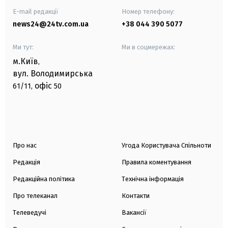
E-mail редакції
Номер телефону:
news24@24tv.com.ua
+38 044 390 5077
Ми тут:
Ми в соцмережах:
м.Київ
,
вул. Володимирська
офіс
61/11,
50
Про нас
Угода Користувача Спільноти
Редакція
Правила коментування
Редакційна політика
Технічна інформація
Про телеканал
Контакти
Телеведучі
Вакансії