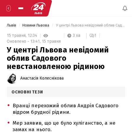
Львів
Новини Львова
 У центрі Львова невідомий облив Садового невстановленою рідиною 
3 хв
15 травня,
12:34
1
Оновлено -
13:41,
15 травня
У центрі Львова невідомий
облив Садового
невстановленою рідиною
Анастасія Колеснікова
ОСНОВНІ ТЕЗИ
Вранці перехожий облив Андрія Садового
відром брудної рідини.
Мер заявив, що це було хуліганство, а не
замах на нього.