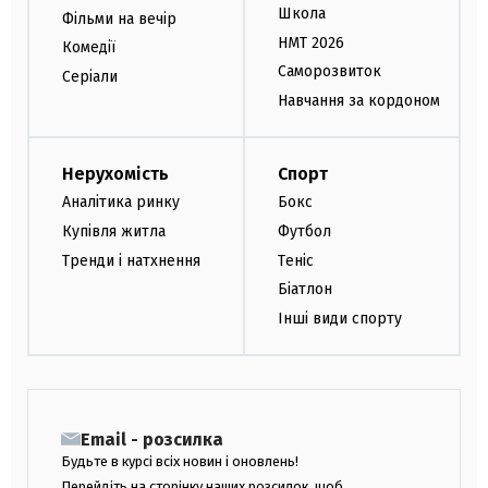
Школа
Фільми на вечір
НМТ 2026
Комедії
Саморозвиток
Серіали
Навчання за кордоном
Нерухомість
Спорт
Аналітика ринку
Бокс
Купівля житла
Футбол
Тренди і натхнення
Теніс
Біатлон
Інші види спорту
Email - розсилка
Будьте в курсі всіх новин і оновлень!
Перейдіть на сторінку наших розсилок, щоб