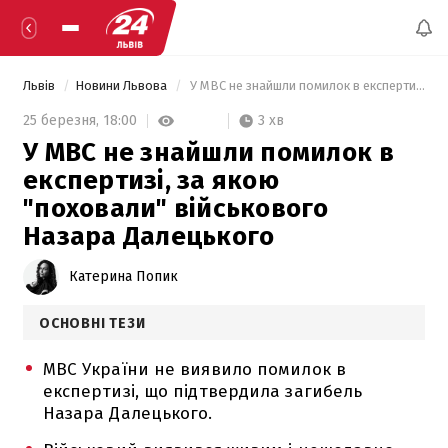
Львів
Новини Львова
 У МВС не знайшли помилок в експертизі, за якою "поховали" військового Назара Далецького 
3 хв
25 березня,
18:00
У МВС не знайшли помилок в
експертизі, за якою
"поховали" військового
Назара Далецького
Катерина Попик
ОСНОВНІ ТЕЗИ
МВС України не виявило помилок в
експертизі, що підтвердила загибель
Назара Далецького.