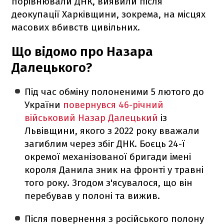
порівнювали ДНК, виявили після
деокупації Харківщини, зокрема, на місцях
масових вбивств цивільних.
Що відомо про Назара
Далецького?
Під час обміну полоненими 5 лютого до
України
повернувся 46-річний
військовий Назар Далецький
із
Львівщини, якого з 2022 року вважали
загиблим через збіг ДНК. Боєць 24-ї
окремої механізованої бригади імені
короля Данила зник на фронті у травні
того року. Згодом з'ясувалося, що він
перебував у полоні та вижив.
Після повернення з російського полону