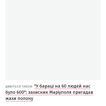
"У бараці на 60 людей нас
ДИВІТЬСЯ ТАКОЖ
було 600": захисник Маріуполя пригадав
жахи полону