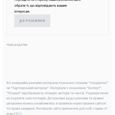
обрати ті, що відповідають вашим
інтересам.
ДО РОЗСИЛОК
Наші додатки:
android
apple
smart tv
samsung smart tv
Всі комерційні рекламні матеріали позначені словами "Спецпроєкт"
чи "Партнерський матеріал". Матеріали з позначкою "Експерт",
"Позиція" відображають позицію авторів та героїв. Редакція може
не поділяти їхніх поглядів. Детальніше щодо реклами та правил
цитування можна ознайомитись в правилах користування сайтом.
Усі права захищені.
Матеріали сайту призначені для осіб старше
21
року (21+)