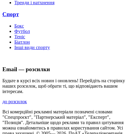
Тренди і натхнення
Спорт
Бокс
Футбол
Теніс
Біатлон
Інші види спорту
Email — розсилки
Будьте в курсі всіх новин і оновлень! Перейдіть на сторінку
наших розсилок, щоб обрати ті, що відповідають вашим
інтересам.
до розсилок
Всі комерційні рекламні матеріали позначені словами
"Спецпроєкт", "Партнерський матеріал", "Експерт",
"Позиція". Детальніше щодо реклами та правил цитування
можна ознайомитись в правилах користування сайтом. Усі
права захищені. © 2005—
2026
, ПрАТ «Телерадіокомпанія