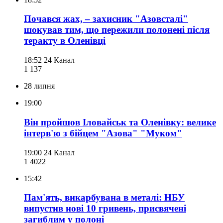
Почався жах, – захисник "Азовсталі"
шокував тим, що пережили полонені після
теракту в Оленівці
18:52
24 Канал
1 137
28 липня
19:00
Він пройшов Іловайськ та Оленівку: велике
інтерв'ю з бійцем "Азова" "Муком"
19:00
24 Канал
1 402
2
15:42
Пам'ять, викарбувана в металі: НБУ
випустив нові 10 гривень, присвячені
загиблим у полоні