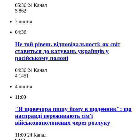
05:36
24 Канал
5 862
7 липня
04:36
Не той рівень відповідальності: як світ
ставиться до катувань українців у
російському полоні
04:36
24 Канал
4 145
1
4 липня
11:00
"Я щовечора пишу йому в щоденник": що
насправді переживають сім'ї
військовополонених через розлуку
11:00
24 Канал