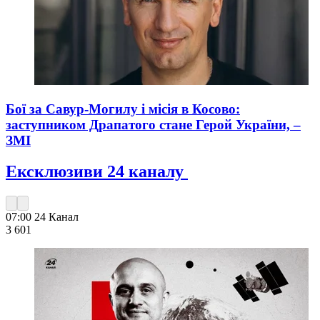
Бої за Савур-Могилу і місія в Косово:
заступником Драпатого стане Герой України, –
ЗМІ
Ексклюзиви 24 каналу
07:00
24 Канал
3 601