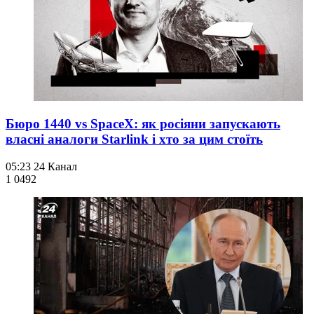
Бюро 1440 vs SpaceX: як росіяни запускають
власні аналоги Starlink і хто за цим стоїть
05:23
24 Канал
1 049
2