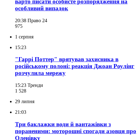
варто писати особисте розпорядження на
особливий випадок
20:38
Право 24
975
1 серпня
15:23
"Гаррі Поттер" врятував захисника в
російському полоні: реакція Джоан Роулінг
розчулила мережу
15:23
Тренди
1 528
29 липня
21:03
Три баклажки води й вантажівки з
пораненими: моторошні спогади азовця про
Оленівку