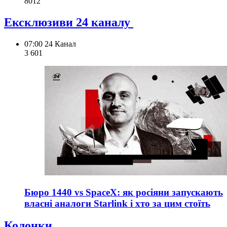
801
2
Ексклюзиви 24 каналу
07:00
24 Канал
3 601
Бюро 1440 vs SpaceX: як росіяни запускають
власні аналоги Starlink і хто за цим стоїть
Колонки