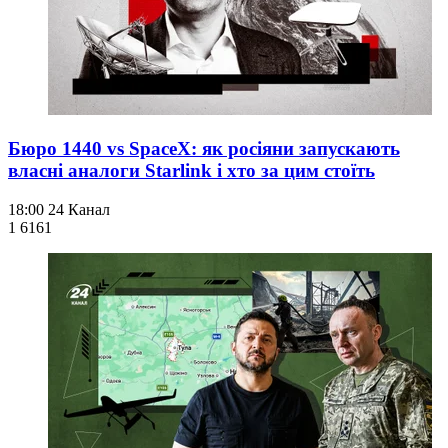
Бюро 1440 vs SpaceX: як росіяни запускають
власні аналоги Starlink і хто за цим стоїть
18:00
24 Канал
1 616
1