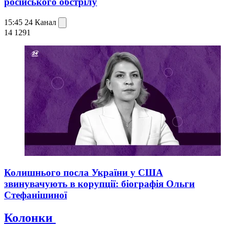
російського обстрілу
15:45
24 Канал
14 129
1
Колишнього посла України у США
звинувачують в корупції: біографія Ольги
Стефанішиної
Колонки