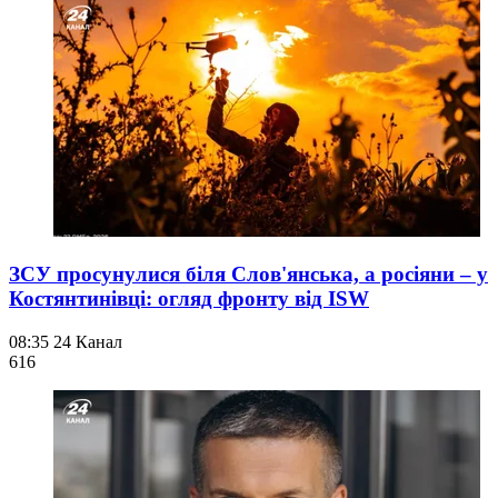
ЗСУ просунулися біля Слов'янська, а росіяни – у
Костянтинівці: огляд фронту від ISW
08:35
24 Канал
616