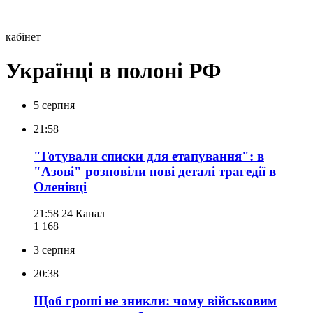
кабінет
Українці в полоні РФ
5 серпня
21:58
"Готували списки для етапування": в
"Азові" розповіли нові деталі трагедії в
Оленівці
21:58
24 Канал
1 168
3 серпня
20:38
Щоб гроші не зникли: чому військовим