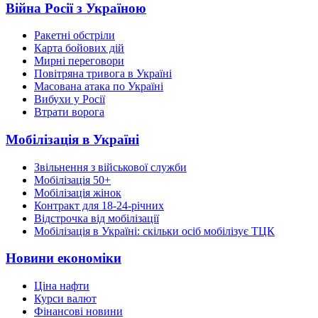
Війна Росії з Україною
Ракетні обстріли
Карта бойових дій
Мирні переговори
Повітряна тривога в Україні
Масована атака по Україні
Вибухи у Росії
Втрати ворога
Мобілізація в Україні
Звільнення з військової служби
Мобілізація 50+
Мобілізація жінок
Контракт для 18-24-річних
Відстрочка від мобілізації
Мобілізація в Україні: скільки осіб мобілізує ТЦК
Новини економіки
Ціна нафти
Курси валют
Фінансові новини