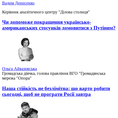
Вадим Денисенко
Керівник аналітичного центру "Ділова столиця"
Чи допоможе покращення українсько-
американських стосунків домовитися з Путіним?
Ольга Айвазовська
Громадська діячка, голова правління ВГО "Громадянська
мережа "Опора"
Наша стійкість не безлімітна: що варто робити
сьогодні, щоб не програти Росії завтра