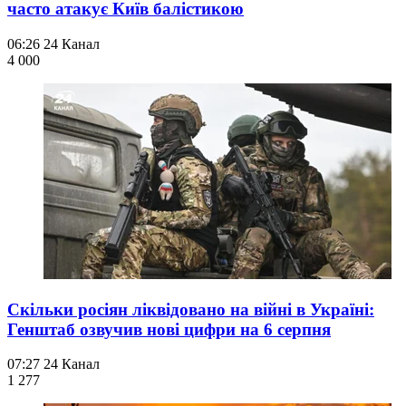
часто атакує Київ балістикою
06:26
24 Канал
4 000
Скільки росіян ліквідовано на війні в Україні:
Генштаб озвучив нові цифри на 6 серпня
07:27
24 Канал
1 277