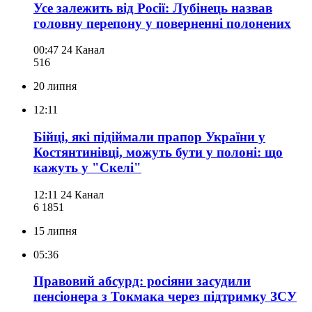
Усе залежить від Росії: Лубінець назвав
головну перепону у поверненні полонених
00:47
24 Канал
516
20 липня
12:11
Бійці, які підіймали прапор України у
Костянтинівці, можуть бути у полоні: що
кажуть у "Скелі"
12:11
24 Канал
6 185
1
15 липня
05:36
Правовий абсурд: росіяни засудили
пенсіонера з Токмака через підтримку ЗСУ