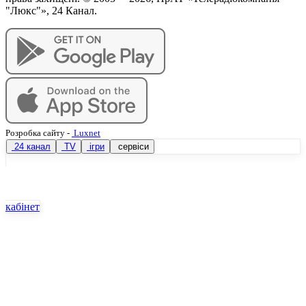
"Люкс"», 24 Канал.
Розробка сайту
-
Luxnet
24 канал
TV
ігри
сервіси
кабінет