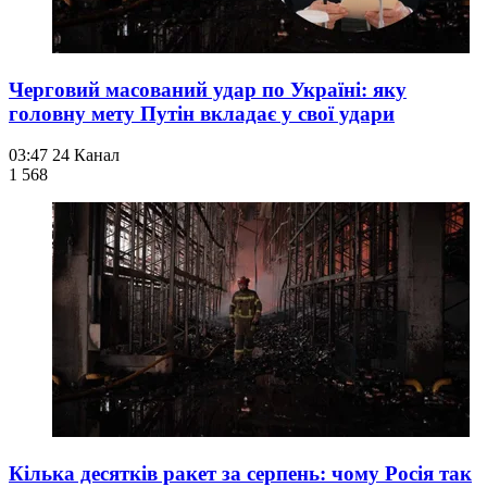
Черговий масований удар по Україні: яку
головну мету Путін вкладає у свої удари
03:47
24 Канал
1 568
Кілька десятків ракет за серпень: чому Росія так