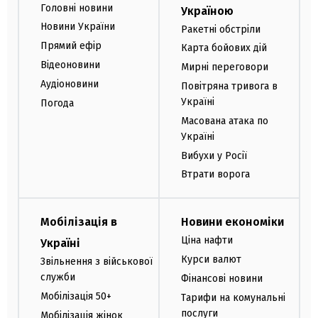
Головні новини
Україною
Новини України
Ракетні обстріли
Прямий ефір
Карта бойових дій
Відеоновини
Мирні переговори
Аудіоновини
Повітряна тривога в
Україні
Погода
Масована атака по
Україні
Вибухи у Росії
Втрати ворога
Мобілізація в
Новини економіки
Ціна нафти
Україні
Курси валют
Звільнення з військової
служби
Фінансові новини
Мобілізація 50+
Тарифи на комунальні
послуги
Мобілізація жінок