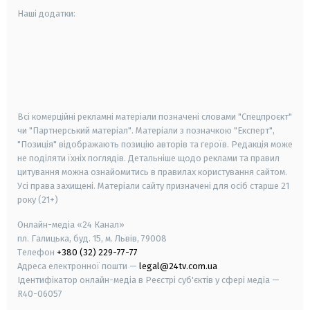
Наші додатки:
android
apple
smart tv
samsung smart tv
Всі комерційні рекламні матеріали позначені словами "Спецпроєкт"
чи "Партнерський матеріал". Матеріали з позначкою "Експерт",
"Позиція" відображають позицію авторів та героїв. Редакція може
не поділяти їхніх поглядів. Детальніше щодо реклами та правил
цитування можна ознайомитись в правилах користування сайтом.
Усі права захищені.
Матеріали сайту призначені для осіб старше
21
року (21+)
Онлайн-медіа «24 Канал»
пл. Галицька, буд. 15, м. Львів, 79008
Телефон
+380 (32) 229-77-77
Адреса електронної пошти —
legal@24tv.com.ua
Ідентифікатор онлайн-медіа в Реєстрі суб'єктів у сфері медіа —
R40-06057