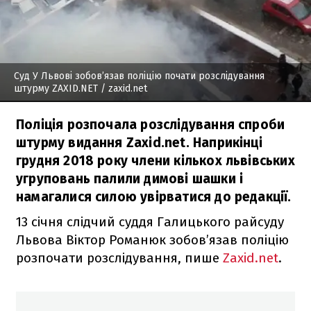
Суд У Львові зобов’язав поліцію почати розслідування
штурму ZAXID.NET
/ zaxid.net
Поліція розпочала розслідування спроби
штурму видання Zaxid.net. Наприкінці
грудня 2018 року члени кількох львівських
угруповань палили димові шашки і
намагалися силою увірватися до редакції.
13 січня слідчий суддя Галицького райсуду
Львова Віктор Романюк зобов’язав поліцію
розпочати розслідування, пише
Zaxid.net
.