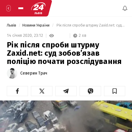
Львів
Новини України
 Рік після спроби штурму Zaxid.net: суд зобов’язав поліцію почати розслідування 
2 хв
14 січня 2020,
23:12
Рік після спроби штурму
Zaxid.net: суд зобов’язав
поліцію почати розслідування
Северин Трач