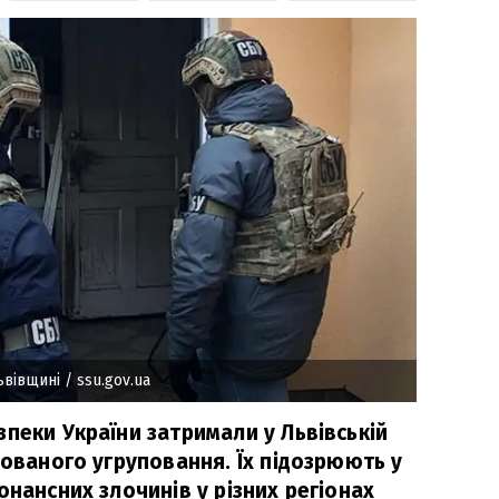
ьвівщині
/ ssu.gov.ua
пеки України затримали у Львівській
зованого угруповання. Їх підозрюють у
онансних злочинів у різних регіонах