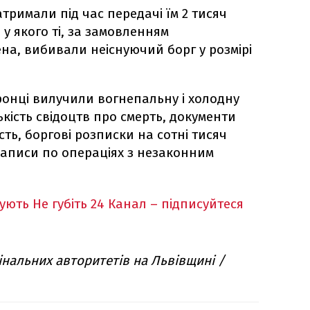
атримали під час передачі їм 2 тисяч
 у якого ті, за замовленням
на, вибивали неіснуючий борг у розмірі
ронці вилучили вогнепальну і холодну
ькість свідоцтв про смерть, документи
сть, боргові розписки на сотні тисяч
 записи по операціях з незаконним
кують
Не губіть 24 Канал – підписуйтеся
нальних авторитетів на Львівщині /