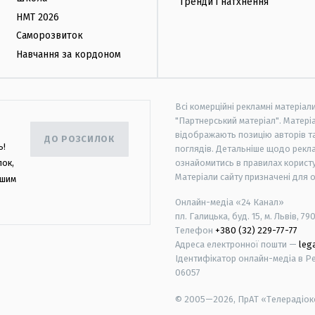
Тренди і натхнення
НМТ 2026
Саморозвиток
Навчання за кордоном
Всі комерційні рекламні матеріал
"Партнерський матеріал". Матеріа
відображають позицію авторів та 
ДО РОЗСИЛОК
ь!
поглядів. Детальніше щодо рекл
лок,
ознайомитись в правилах користу
Матеріали сайту призначені для 
ашим
Онлайн-медіа «24 Канал»
пл. Галицька, буд. 15, м. Львів, 79
Телефон
+380 (32) 229-77-77
Адреса електронної пошти —
leg
Ідентифікатор онлайн-медіа в Реє
06057
© 2005—2026,
ПрАТ «Телерадіоко