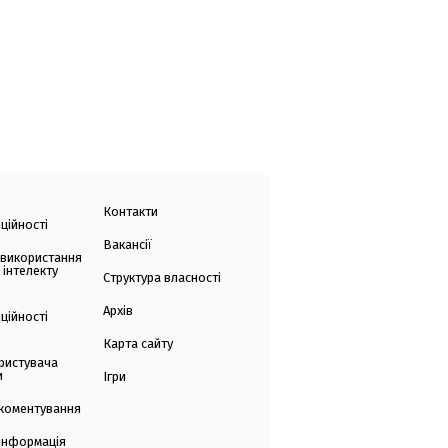
Контакти
ційності
Вакансії
 використання
 інтелекту
Структура власності
Архів
ційності
Карта сайту
ристувача
и
Ігри
коментування
 інформація