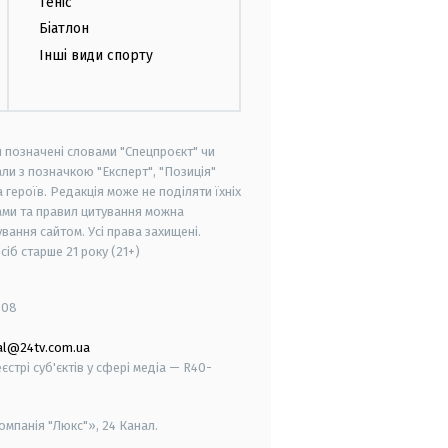
Теніс
Біатлон
Інші види спорту
и позначені словами "Спецпроєкт" чи
ли з позначкою "Експерт", "Позиція"
героїв. Редакція може не поділяти їхніх
ами та правил цитування можна
вання сайтом. Усі права захищені.
осіб старше
21 року (21+)
008
al@24tv.com.ua
стрі суб'єктів у сфері медіа — R40-
мпанія "Люкс"», 24 Канал.