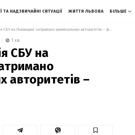
Ї ТА НАДЗВИЧАЙНІ СИТУАЦІЇ
ЖИТТЯ ЛЬВОВА
БІЛЬШЕ
 Спецоперація СБУ на Львівщині: затримано кримінальних авторитетів – фото 
1 хв
я СБУ на
затримано
х авторитетів –