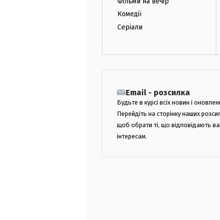
Фільми на вечір
Комедії
Серіали
Email - розсилка
Будьте в курсі всіх новин і оновлен
Перейдіть на сторінку наших розси
щоб обрати ті, що відповідають в
інтересам.