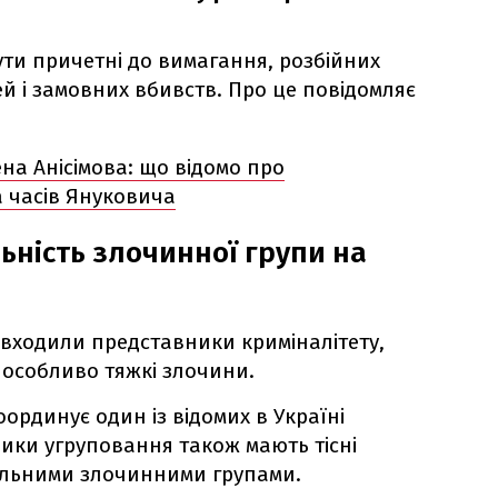
ти причетні до вимагання, розбійних
й і замовних вбивств. Про це повідомляє
на Анісімова: що відомо про
 часів Януковича
ьність злочинної групи на
 входили представники криміналітету,
і особливо тяжкі злочини.
координує один із відомих в Україні
сники угруповання також мають тісні
нальними злочинними групами.