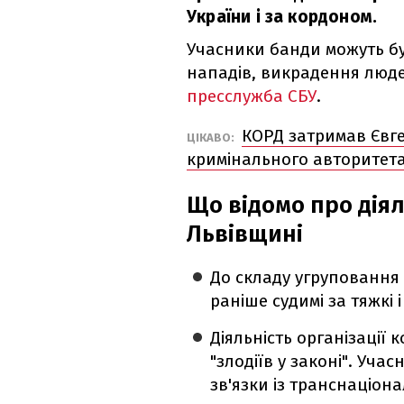
України і за кордоном.
Учасники банди можуть бу
нападів, викрадення люде
пресслужба СБУ
.
КОРД затримав Євге
ЦІКАВО:
кримінального авторитета
Що відомо про діял
Львівщині
До складу угруповання
раніше судимі за тяжкі 
Діяльність організації 
"злодіїв у законі". Уча
зв'язки із транснаціо