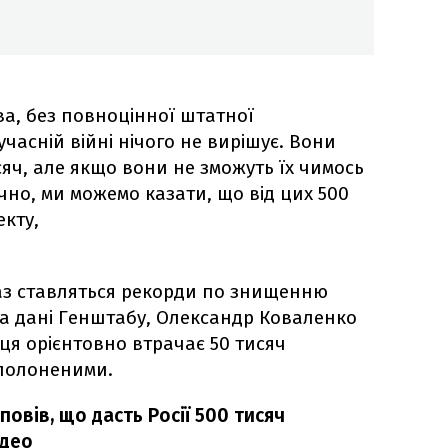
а, без повноцінної штатної
учасній війні нічого не вирішує. Вони
сяч, але якщо вони не зможуть їх чимось
чно, ми можемо казати, що від цих 500
екту,
аз ставляться рекорди по знищенню
а дані Генштабу, Олександр Коваленко
ця орієнтовно втрачає 50 тисяч
полоненими.
овів, що дасть Росії 500 тисяч
ідео