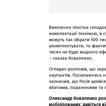
Виключно піхотна складов
комплектації технікою, в с
можуть так зібрати 500 ти
укомплектувати, то факти
тисяч не буде жодного еф
– сказав Коваленко.
Оглядач розповів, що зар
окупантів. Посилаючись н
зазначив, що Росія щоміся
вбитими, пораненими та 
Олександр Коваленко розп
мобілізованих: дивіться в