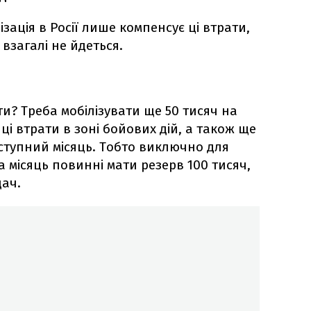
зація в Росії лише компенсує ці втрати,
взагалі не йдеться.
ти? Треба мобілізувати ще 50 тисяч на
ці втрати в зоні бойових дій, а також ще
ступний місяць. Тобто виключно для
а місяць повинні мати резерв 100 тисяч,
дач.