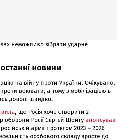
мовах неможливо зібрати ударне
: останні новини
зацію на війну проти України. Очікувано,
 проти воювати, а тому з мобілізацією в
ась доволі швидко.
явила
, що Росія хоче створити 2-
тр оборони Росії Сєргєй Шойгу
анонсував
осійській армії протягом 2023 – 2026
чисельність особового складу зросте до