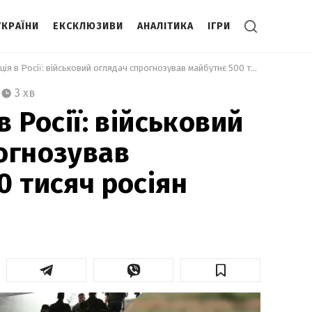
УКРАЇНИ
ЕКСКЛЮЗИВИ
АНАЛІТИКА
ІГРИ
 Мобілізація в Росії: військовий оглядач спрогнозував майбутнє 500 тисяч росіян 
3 хв
в Росії: військовий
огнозував
0 тисяч росіян