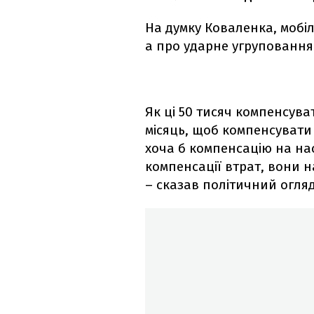
На думку Коваленка, мобілі
а про ударне угруповання 
Як ці 50 тисяч компенсува
місяць, щоб компенсувати 
хоча б компенсацію на на
компенсації втрат, вони н
– сказав політичний огля