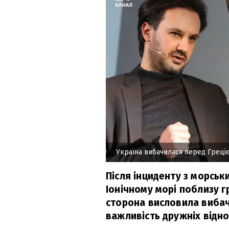
Україна вибачилася перед Греці
Після інциденту з морськ
Іонічному морі поблизу г
сторона висловила вибаче
важливість дружніх відно