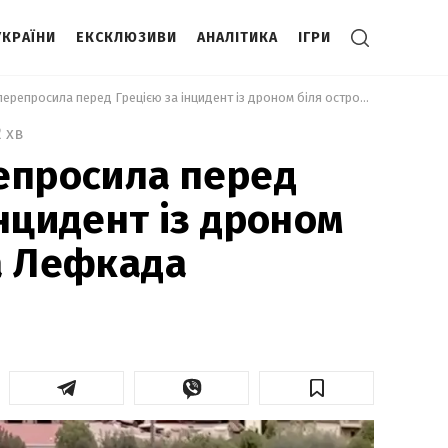
УКРАЇНИ
ЕКСКЛЮЗИВИ
АНАЛІТИКА
ІГРИ
 Україна перепросила перед Грецією за інцидент із дроном біля острова Лефкада 
2 хв
епросила перед
інцидент із дроном
а Лефкада