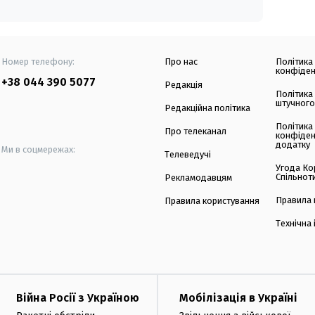
Номер телефону:
Про нас
Політика
конфіден
+38 044 390 5077
Редакція
Політика
штучного
Редакційна політика
Політика
Про телеканал
конфіден
додатку
Ми в соцмережах:
Телеведучі
Угода Ко
Спільнот
Рекламодавцям
Правила 
Правила користування
Технічна
Війна Росії з Україною
Мобілізація в Україні