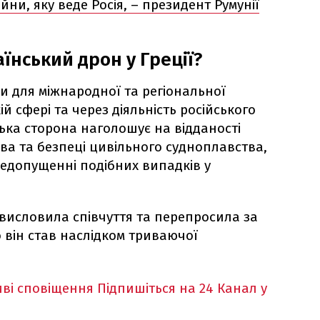
ійни, яку веде Росія, – президент Румунії
їнський дрон у Греції?
ки для міжнародної та регіональної
й сфері та через діяльність російського
ська сторона наголошує на відданості
а та безпеці цивільного судноплавства,
недопущенні подібних випадків у
 висловила співчуття та перепросила за
 він став наслідком триваючої
ві сповіщення
Підпишіться на 24 Канал у