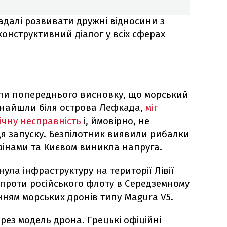
надалі розвивати дружні відносини з
онструктивний діалог у всіх сферах
йшли попереднього висновку, що морський
 знайшли біля острова Лефкада,
міг
нічну несправність
і, ймовірно, не
ця запуску. Безпілотник виявили рибалки
Афінами та Києвом виникла напруга.
ула інфраструктуру на території Лівії
проти російського флоту в Середземному
анням морських дронів типу Magura V5.
рез модель дрона. Грецькі офіційні