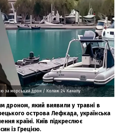
єю за морський дрон
/ Колаж 24 Каналу
им дроном, який виявили у травні в
рецького острова Лефкада, українська
ння країні. Київ підкреслює
син із Грецією.