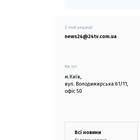
E-mail редакції
news24@24tv.com.ua
Ми тут:
м.Київ
,
вул. Володимирська
61/11,
офіс
50
Всі новини