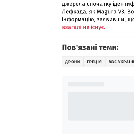
джерела спочатку ідентиф
Лефкада, як Magura V3. 
інформацію, заявивши, щ
взагалі не існує.
Повʼязані теми:
ДРОНИ
ГРЕЦІЯ
МЗС УКРАЇН