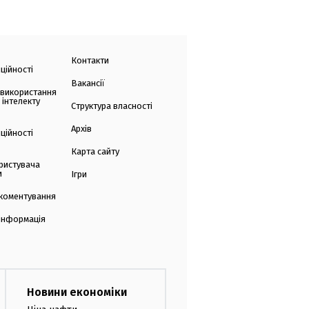
Контакти
ційності
Вакансії
 використання
 інтелекту
Структура власності
Архів
ційності
Карта сайту
ристувача
и
Ігри
коментування
 інформація
Новини економіки