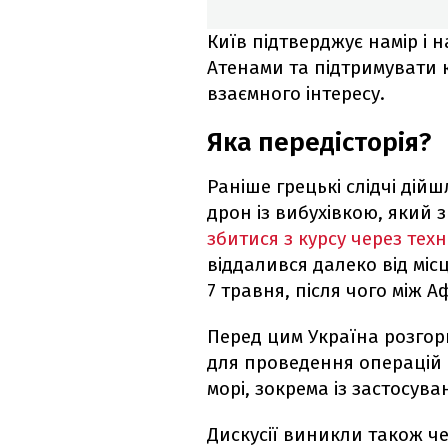
Київ підтверджує намір і 
Атенами та підтримувати к
взаємного інтересу.
Яка передісторія?
Раніше грецькі слідчі ді
дрон із вибухівкою, який
збитися з курсу через тех
віддалився далеко від міс
7 травня, після чого між 
Перед цим Україна розгорн
для проведення операцій 
морі, зокрема із застосув
Дискусії виникли також че