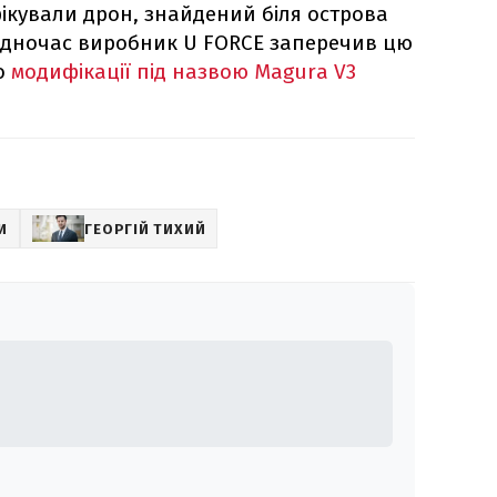
ікували дрон, знайдений біля острова
Водночас виробник U FORCE заперечив цю
о
модифікації під назвою Magura V3
И
ГЕОРГІЙ ТИХИЙ