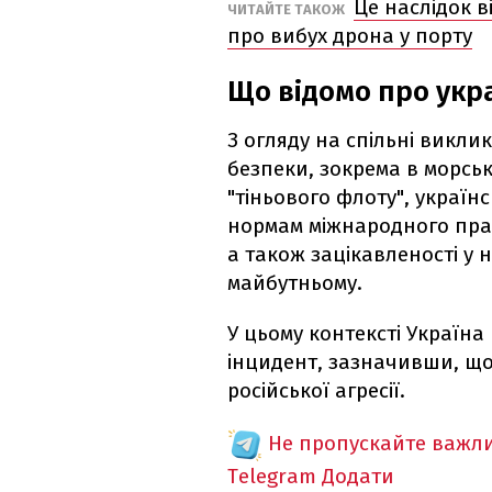
Це наслідок в
ЧИТАЙТЕ ТАКОЖ
про вибух дрона у порту
Що відомо про укра
З огляду на спільні викли
безпеки, зокрема в морські
"тіньового флоту", україн
нормам міжнародного прав
а також зацікавленості у 
майбутньому.
У цьому контексті Україна
інцидент, зазначивши, що
російської агресії.
Не пропускайте важли
Telegram
Додати