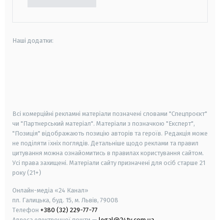
Наші додатки:
android
apple
smart tv
samsung smart tv
Всі комерційні рекламні матеріали позначені словами "Спецпроєкт"
чи "Партнерський матеріал". Матеріали з позначкою "Експерт",
"Позиція" відображають позицію авторів та героїв. Редакція може
не поділяти їхніх поглядів. Детальніше щодо реклами та правил
цитування можна ознайомитись в правилах користування сайтом.
Усі права захищені.
Матеріали сайту призначені для осіб старше
21
року (21+)
Онлайн-медіа «24 Канал»
пл. Галицька, буд. 15, м. Львів, 79008
Телефон
+380 (32) 229-77-77
Адреса електронної пошти —
legal@24tv.com.ua