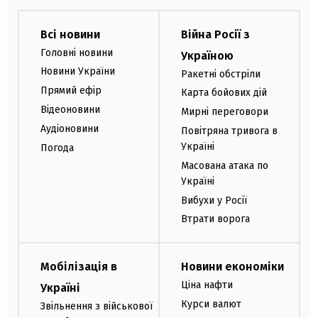
Всі новини
Війна Росії з
Головні новини
Україною
Новини України
Ракетні обстріли
Прямий ефір
Карта бойових дій
Відеоновини
Мирні переговори
Аудіоновини
Повітряна тривога в
Україні
Погода
Масована атака по
Україні
Вибухи у Росії
Втрати ворога
Мобілізація в
Новини економіки
Ціна нафти
Україні
Курси валют
Звільнення з військової