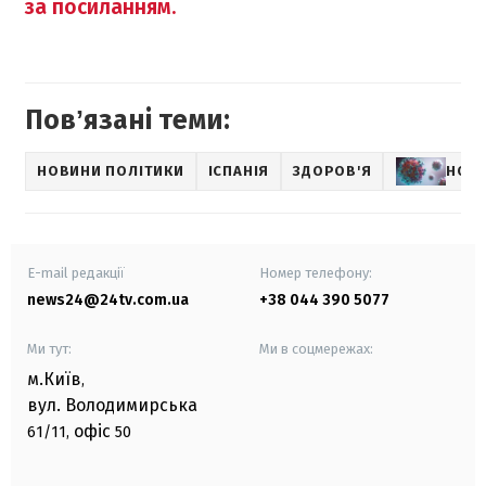
за посиланням.
Повʼязані теми:
НОВИНИ ПОЛІТИКИ
ІСПАНІЯ
ЗДОРОВ'Я
НОВИ
E-mail редакції
Номер телефону:
news24@24tv.com.ua
+38 044 390 5077
Ми тут:
Ми в соцмережах:
м.Київ
,
вул. Володимирська
офіс
61/11,
50