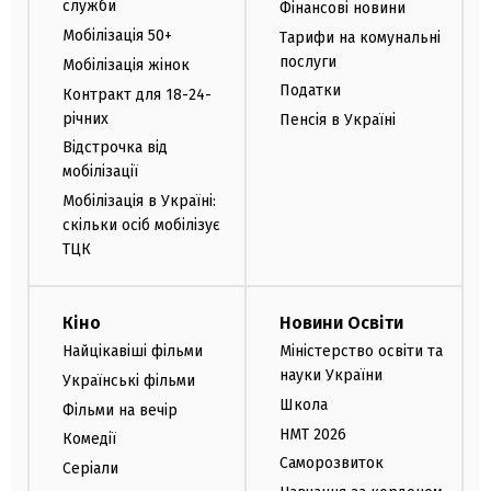
служби
Фінансові новини
Мобілізація 50+
Тарифи на комунальні
послуги
Мобілізація жінок
Податки
Контракт для 18-24-
річних
Пенсія в Україні
Відстрочка від
мобілізації
Мобілізація в Україні:
скільки осіб мобілізує
ТЦК
Кіно
Новини Освіти
Найцікавіші фільми
Міністерство освіти та
науки України
Українські фільми
Школа
Фільми на вечір
НМТ 2026
Комедії
Саморозвиток
Серіали