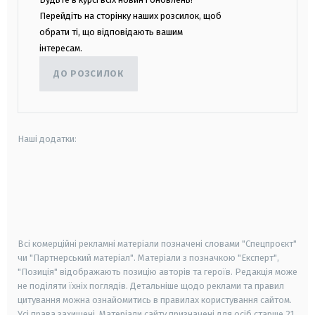
Перейдіть на сторінку наших розсилок, щоб
обрати ті, що відповідають вашим
інтересам.
ДО РОЗСИЛОК
Наші додатки:
android
apple
smart tv
samsung smart tv
Всі комерційні рекламні матеріали позначені словами "Спецпроєкт"
чи "Партнерський матеріал". Матеріали з позначкою "Експерт",
"Позиція" відображають позицію авторів та героїв. Редакція може
не поділяти їхніх поглядів. Детальніше щодо реклами та правил
цитування можна ознайомитись в правилах користування сайтом.
Усі права захищені.
Матеріали сайту призначені для осіб старше
21