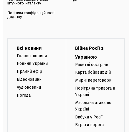
штучного інтелекту
Політика конфіденційності
додатку
Всі новини
Війна Росії з
Головні новини
Україною
Новини України
Ракетні обстріли
Прямий ефір
Карта бойових дій
Відеоновини
Мирні переговори
Аудіоновини
Повітряна тривога в
Україні
Погода
Масована атака по
Україні
Вибухи у Росії
Втрати ворога