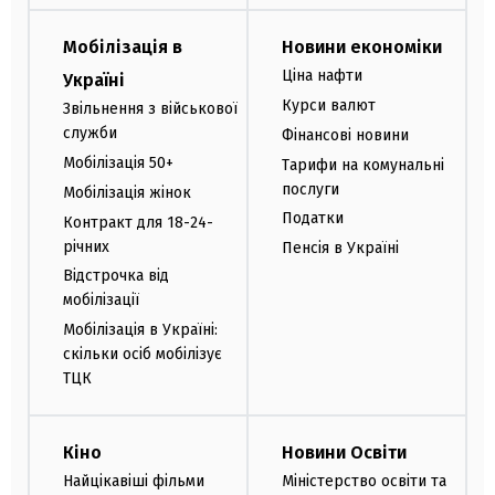
Мобілізація в
Новини економіки
Ціна нафти
Україні
Курси валют
Звільнення з військової
служби
Фінансові новини
Мобілізація 50+
Тарифи на комунальні
послуги
Мобілізація жінок
Податки
Контракт для 18-24-
річних
Пенсія в Україні
Відстрочка від
мобілізації
Мобілізація в Україні:
скільки осіб мобілізує
ТЦК
Кіно
Новини Освіти
Найцікавіші фільми
Міністерство освіти та