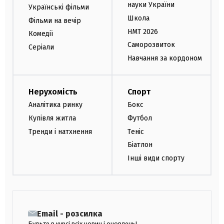
науки України
Українські фільми
Школа
Фільми на вечір
НМТ 2026
Комедії
Саморозвиток
Серіали
Навчання за кордоном
Нерухомість
Спорт
Аналітика ринку
Бокс
Купівля житла
Футбол
Тренди і натхнення
Теніс
Біатлон
Інші види спорту
Email - розсилка
Будьте в курсі всіх новин і оновлень!