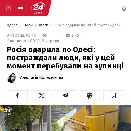
Одеса
Новини Одеси
 Росія вдарила по Одесі: постраждали люди, які у цей момент перебували на зупинці 
2 хв
8 червня,
08:16
Оновлено -
08:22,
8 червня
Росія вдарила по Одесі:
постраждали люди, які у цей
момент перебували на зупинці
Анастасія Колеснікова