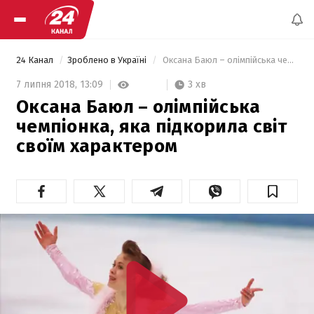
24 Канал
Зроблено в Україні
 Оксана Баюл – олімпійська чемпіонка, яка підкорила світ своїм характером 
3 хв
7 липня 2018,
13:09
Оксана Баюл – олімпійська
чемпіонка, яка підкорила світ
своїм характером