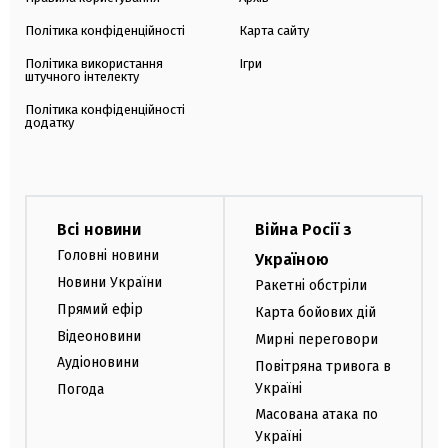
Політика конфіденційності
Карта сайту
Політика використання
Ігри
штучного інтелекту
Політика конфіденційності
додатку
Всі новини
Війна Росії з
Головні новини
Україною
Новини України
Ракетні обстріли
Прямий ефір
Карта бойових дій
Відеоновини
Мирні переговори
Аудіоновини
Повітряна тривога в
Україні
Погода
Масована атака по
Україні