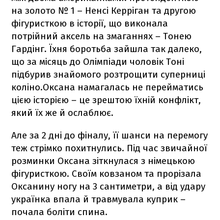
на золото № 1 – Ненсі Керріган та другою
фігуристкою в історії, що виконала
потрійний аксель на змаганнях – Тонею
Гардінг. Їхня боротьба зайшла так далеко,
що за місяць до Олімпіади чоловік Тоні
підбурив знайомого розтрощити суперниці
коліно.Оксана намагалась не перейматись
цією історією – це зрештою їхній конфлікт,
який їх же й ослаблює.
Але за 2 дні до фіналу, її шанси на перемогу
теж стрімко похитнулись. Під час звичайної
розминки Оксана зіткнулася з німецькою
фігуристкою. Своїм ковзаном та прорізала
Оксанину ногу на 3 сантиметри, а від удару
українка впала й травмувала куприк –
почала боліти спина.