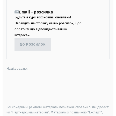
Email - розсилка
Будьте в курсі всіх новин і оновлень!
Перейдіть на сторінку наших розсилок, щоб
обрати ті, що відповідають вашим
інтересам.
ДО РОЗСИЛОК
Наші додатки:
android
apple
smart tv
samsung smart tv
Всі комерційні рекламні матеріали позначені словами "Спецпроєкт"
чи "Партнерський матеріал". Матеріали з позначкою "Експерт",