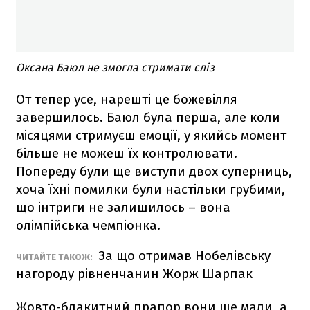
Оксана Баюл не змогла стримати сліз
От тепер усе, нарешті це божевілля
завершилось. Баюл була перша, але коли
місяцями стримуєш емоції, у якийсь момент
більше не можеш їх контролювати.
Попереду були ще виступи двох суперниць,
хоча їхні помилки були настільки грубими,
що інтриги не залишилось – вона
олімпійська чемпіонка.
За що отримав Нобелівську
ЧИТАЙТЕ ТАКОЖ:
нагороду рівненчанин Жорж Шарпак
Жовто-блакитний прапор вони ще мали, а