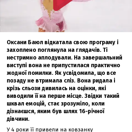
Оксани Баюл відкатала свою програму і
захоплено поглянула на глядачів. Ті
нестримно аплодували. На завершальний
виступі вона не припустилася практично
жодної помилки. Як усвідомила, що все
позаду не втримала сліз. Вона ридала і
крізь сльози дивилась на оцінки, які
виводили її на перше місце. Звідки такий
шквал емоцій, стає зрозуміло, коли
дізнаєшся, яким був шлях 16-річної
дівчини.
У 4 роки її привели на ковзанку