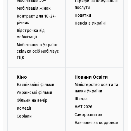
Мобілізація 50+
Тарифи на комунальні
послуги
Мобілізація жінок
Податки
Контракт для 18-24-
річних
Пенсія в Україні
Відстрочка від
мобілізації
Мобілізація в Україні:
скільки осіб мобілізує
ТЦК
Кіно
Новини Освіти
Найцікавіші фільми
Міністерство освіти та
науки України
Українські фільми
Школа
Фільми на вечір
НМТ 2026
Комедії
Саморозвиток
Серіали
Навчання за кордоном