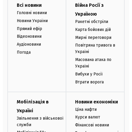
Всі новини
Війна Росії з
Головні новини
Україною
Новини України
Ракетні обстріли
Прямий ефір
Карта бойових дій
Відеоновини
Мирні переговори
Аудіоновини
Повітряна тривога в
Україні
Погода
Масована атака по
Україні
Вибухи у Росії
Втрати ворога
Мобілізація в
Новини економіки
Ціна нафти
Україні
Курси валют
Звільнення з військової
служби
Фінансові новини