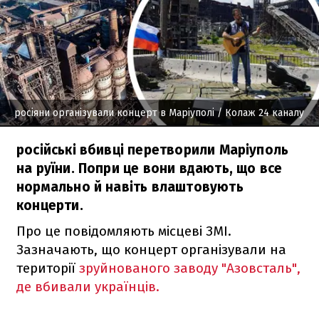
росіяни організували концерт в Маріуполі
/ Колаж 24 каналу
російські вбивці перетворили Маріуполь
на руїни. Попри це вони вдають, що все
нормально й навіть влаштовують
концерти.
Про це повідомляють місцеві ЗМІ.
Зазначають, що концерт організували на
території
зруйнованого заводу "Азовсталь",
де вбивали українців.