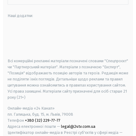
Наші додатки:
android
apple
smart tv
samsung smart tv
Всі комерційні рекламні матеріали позначені словами "Спецпроєкт"
чи "Партнерський матеріал". Матеріали з позначкою "Експерт",
"Позиція" відображають позицію авторів та героїв. Редакція може
не поділяти їхніх поглядів. Детальніше щодо реклами та правил
цитування можна ознайомитись в правилах користування сайтом.
Усі права захищені.
Матеріали сайту призначені для осіб старше
21
року (21+)
Онлайн-медіа «24 Канал»
пл. Галицька, буд. 15, м. Львів, 79008
Телефон
+380 (32) 229-77-77
Адреса електронної пошти —
legal@24tv.com.ua
Ідентифікатор онлайн-медіа в Реєстрі суб'єктів у сфері медіа —