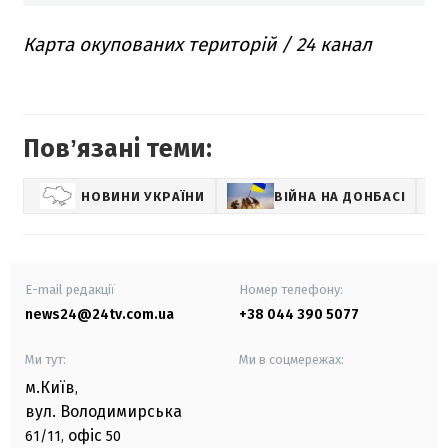
Карта окупованих територій / 24 канал
Повʼязані теми:
НОВИНИ УКРАЇНИ
ВІЙНА НА ДОНБАСІ
E-mail редакції
Номер телефону:
news24@24tv.com.ua
+38 044 390 5077
Ми тут:
Ми в соцмережах:
м.Київ
,
вул. Володимирська
офіс
61/11,
50