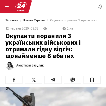
24 Канал
Новини України
 Окупанти поранили 3 українських військових і отримали гідну відсіч: щонайменше 8 вбитих 
2 хв
12 червня 2020,
08:32
Окупанти поранили 3
українських військових і
отримали гідну відсіч:
щонайменше 8 вбитих
Анастасія Зазуляк