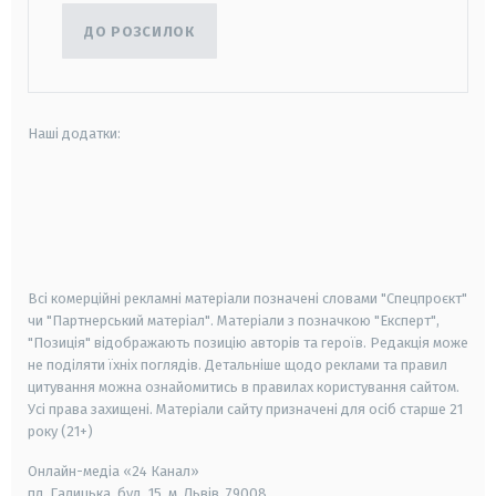
ДО РОЗСИЛОК
Наші додатки:
android
apple
smart tv
samsung smart tv
Всі комерційні рекламні матеріали позначені словами "Спецпроєкт"
чи "Партнерський матеріал". Матеріали з позначкою "Експерт",
"Позиція" відображають позицію авторів та героїв. Редакція може
не поділяти їхніх поглядів. Детальніше щодо реклами та правил
цитування можна ознайомитись в правилах користування сайтом.
Усі права захищені.
Матеріали сайту призначені для осіб старше
21
року (21+)
Онлайн-медіа «24 Канал»
пл. Галицька, буд. 15, м. Львів, 79008