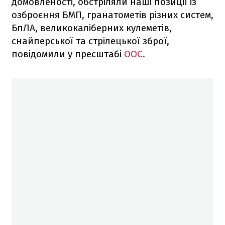
домовленості, обстріляли наші позиції із
озброєння БМП, гранатометів різних систем,
БпЛА, великокаліберних кулеметів,
снайперської та стрілецької зброї,
повідомили у пресштабі
ООС.