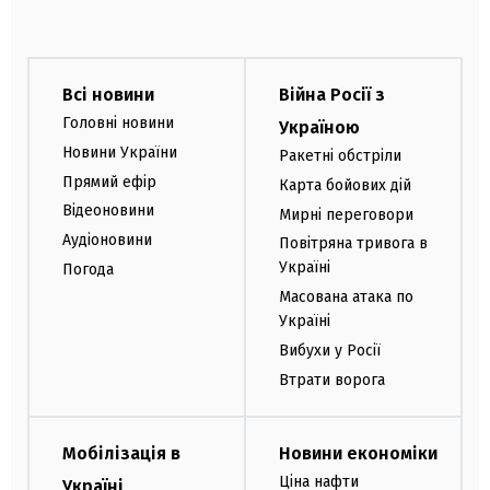
Всі новини
Війна Росії з
Головні новини
Україною
Новини України
Ракетні обстріли
Прямий ефір
Карта бойових дій
Відеоновини
Мирні переговори
Аудіоновини
Повітряна тривога в
Україні
Погода
Масована атака по
Україні
Вибухи у Росії
Втрати ворога
Мобілізація в
Новини економіки
Ціна нафти
Україні