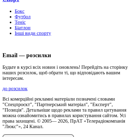
Бокс
Футбол
Теніс
Біатлон
Інші види спорту
Email — розсилки
Будьте в курсі всіх новин і оновлень! Перейдіть на сторінку
наших розсилок, щоб обрати ті, що відповідають вашим
інтересам.
до розсилок
Всі комерційні рекламні матеріали позначені словами
"Спецпроєкт", "Партнерський матеріал", "Експерт",
"Позиція". Детальніше щодо реклами та правил цитування
можна ознайомитись в правилах користування сайтом. Усі
права захищені. © 2005—
2026
, ПрАТ «Телерадіокомпанія
"Люкс"», 24 Канал.