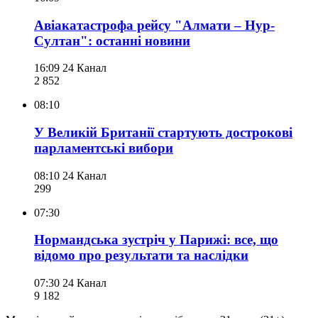
Авіакатастрофа рейсу "Алмати – Нур-
Султан": останні новини
16:09
24 Канал
2 852
08:10
У Великій Британії стартують дострокові
парламентські вибори
08:10
24 Канал
299
07:30
Нормандська зустріч у Парижі: все, що
відомо про результати та наслідки
07:30
24 Канал
9 182