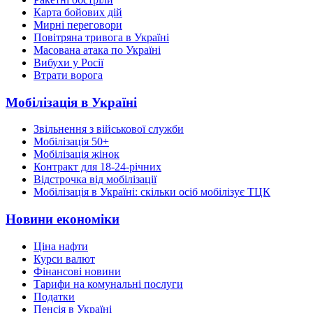
Карта бойових дій
Мирні переговори
Повітряна тривога в Україні
Масована атака по Україні
Вибухи у Росії
Втрати ворога
Мобілізація в Україні
Звільнення з військової служби
Мобілізація 50+
Мобілізація жінок
Контракт для 18-24-річних
Відстрочка від мобілізації
Мобілізація в Україні: скільки осіб мобілізує ТЦК
Новини економіки
Ціна нафти
Курси валют
Фінансові новини
Тарифи на комунальні послуги
Податки
Пенсія в Україні