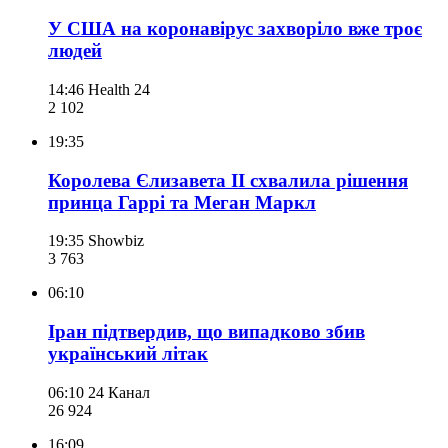
У США на коронавірус захворіло вже троє
людей
14:46
Health 24
2 102
19:35
Королева Єлизавета ІІ схвалила рішення
принца Гаррі та Меган Маркл
19:35
Showbiz
3 763
06:10
Іран підтвердив, що випадково збив
український літак
06:10
24 Канал
26 924
16:09