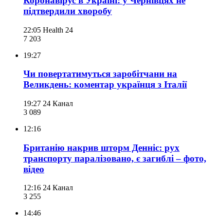
Коронавірус в Україні: у Чернівцях не
підтвердили хворобу
22:05
Health 24
7 203
19:27
Чи повертатимуться заробітчани на
Великдень: коментар українця з Італії
19:27
24 Канал
3 089
12:16
Британію накрив шторм Денніс: рух
транспорту паралізовано, є загиблі – фото,
відео
12:16
24 Канал
3 255
14:46