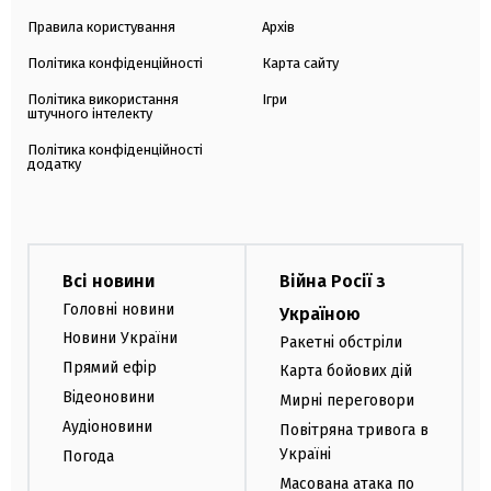
Правила користування
Архів
Політика конфіденційності
Карта сайту
Політика використання
Ігри
штучного інтелекту
Політика конфіденційності
додатку
Всі новини
Війна Росії з
Головні новини
Україною
Новини України
Ракетні обстріли
Прямий ефір
Карта бойових дій
Відеоновини
Мирні переговори
Аудіоновини
Повітряна тривога в
Україні
Погода
Масована атака по