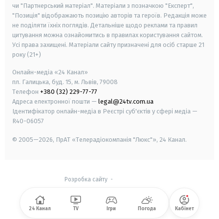
чи "Партнерський матеріал". Матеріали з позначкою "Експерт",
"Позиція" відображають позицію авторів та героїв. Редакція може
не поділяти їхніх поглядів. Детальніше щодо реклами та правил
цитування можна ознайомитись в правилах користування сайтом.
Усі права захищені.
Матеріали сайту призначені для осіб старше
21
року (21+)
Онлайн-медіа «24 Канал»
пл. Галицька, буд. 15, м. Львів, 79008
Телефон
+380 (32) 229-77-77
Адреса електронної пошти —
legal@24tv.com.ua
Ідентифікатор онлайн-медіа в Реєстрі суб'єктів у сфері медіа —
R40-06057
© 2005—2026,
ПрАТ «Телерадіокомпанія "Люкс"», 24 Канал.
Розробка сайту
-
24 Канал
TV
Ігри
Погода
Кабінет