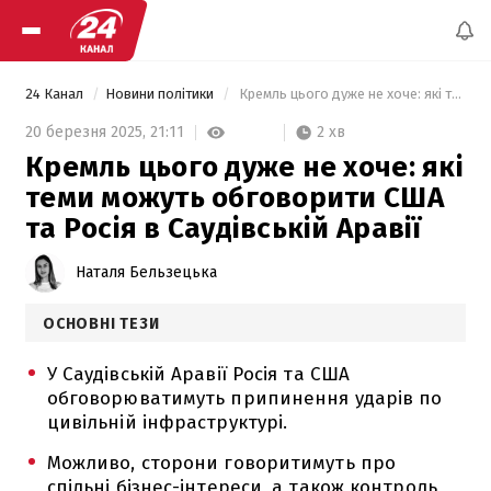
24 Канал
Новини політики
 Кремль цього дуже не хоче: які теми можуть обговорити США та Росія в Саудівській Аравії 
2 хв
20 березня 2025,
21:11
Кремль цього дуже не хоче: які
теми можуть обговорити США
та Росія в Саудівській Аравії
Наталя Бельзецька
ОСНОВНІ ТЕЗИ
У Саудівській Аравії Росія та США
обговорюватимуть припинення ударів по
цивільній інфраструктурі.
Можливо, сторони говоритимуть про
спільні бізнес-інтереси, а також контроль