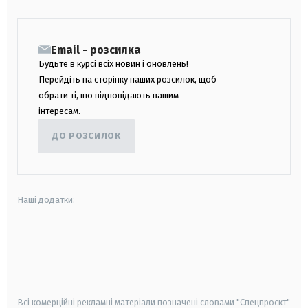
Email - розсилка
Будьте в курсі всіх новин і оновлень!
Перейдіть на сторінку наших розсилок, щоб
обрати ті, що відповідають вашим
інтересам.
ДО РОЗСИЛОК
Наші додатки:
android
apple
smart tv
samsung smart tv
Всі комерційні рекламні матеріали позначені словами "Спецпроєкт"