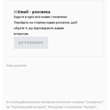
Email - розсилка
Будьте в курсі всіх новин і оновлень!
Перейдіть на сторінку наших розсилок, щоб
обрати ті, що відповідають вашим
інтересам.
ДО РОЗСИЛОК
Наші додатки:
android
apple
smart tv
samsung smart tv
Всі комерційні рекламні матеріали позначені словами "Спецпроєкт"
чи "Партнерський матеріал". Матеріали з позначкою "Експерт",