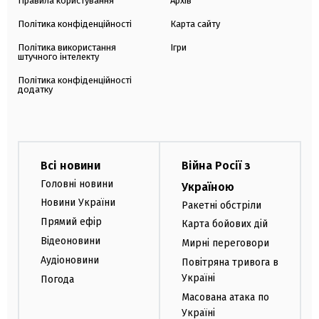
Правила користування
Архів
Політика конфіденційності
Карта сайту
Політика використання
Ігри
штучного інтелекту
Політика конфіденційності
додатку
Всі новини
Війна Росії з
Головні новини
Україною
Новини України
Ракетні обстріли
Прямий ефір
Карта бойових дій
Відеоновини
Мирні переговори
Аудіоновини
Повітряна тривога в
Україні
Погода
Масована атака по
Україні