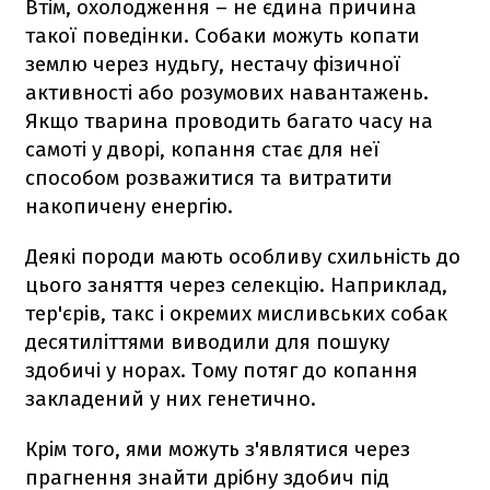
Втім, охолодження – не єдина причина
такої поведінки. Собаки можуть копати
землю через нудьгу, нестачу фізичної
активності або розумових навантажень.
Якщо тварина проводить багато часу на
самоті у дворі, копання стає для неї
способом розважитися та витратити
накопичену енергію.
Деякі породи мають особливу схильність до
цього заняття через селекцію. Наприклад,
тер'єрів, такс і окремих мисливських собак
десятиліттями виводили для пошуку
здобичі у норах. Тому потяг до копання
закладений у них генетично.
Крім того, ями можуть з'являтися через
прагнення знайти дрібну здобич під