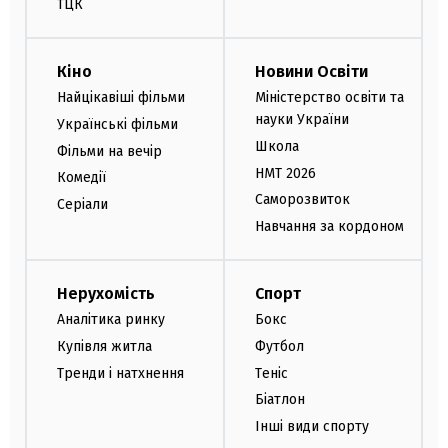
ТЦК
Кіно
Новини Освіти
Найцікавіші фільми
Міністерство освіти та
науки України
Українські фільми
Школа
Фільми на вечір
НМТ 2026
Комедії
Саморозвиток
Серіали
Навчання за кордоном
Нерухомість
Спорт
Аналітика ринку
Бокс
Купівля житла
Футбол
Тренди і натхнення
Теніс
Біатлон
Інші види спорту