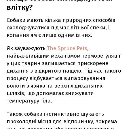
влітку?
Собаки мають кілька природних способів
охолоджуватися під час літньої спеки, і
копання ям є лише одним із них.
Як зауважують
The Spruce Pets
,
найважливішим механізмом терморегуляції
у цих тварин залишається прискорене
дихання з відкритою пащею. Під час такого
процесу відбувається випаровування
вологи з язика та верхніх дихальних
шляхів, що допомагає знижувати
температуру тіла.
Також собаки інстинктивно шукають
прохолодні місця для відпочинку, зокрема
тінь під деревами або холодні поверхні в