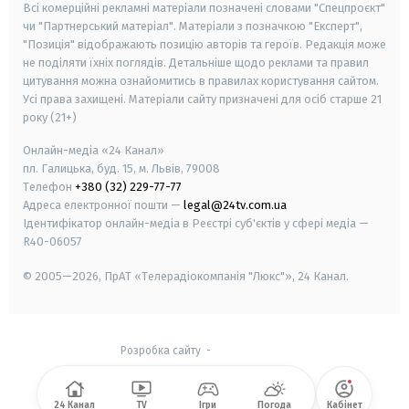
Всі комерційні рекламні матеріали позначені словами "Спецпроєкт"
чи "Партнерський матеріал". Матеріали з позначкою "Експерт",
"Позиція" відображають позицію авторів та героїв. Редакція може
не поділяти їхніх поглядів. Детальніше щодо реклами та правил
цитування можна ознайомитись в правилах користування сайтом.
Усі права захищені.
Матеріали сайту призначені для осіб старше
21
року (21+)
Онлайн-медіа «24 Канал»
пл. Галицька, буд. 15, м. Львів, 79008
Телефон
+380 (32) 229-77-77
Адреса електронної пошти —
legal@24tv.com.ua
Ідентифікатор онлайн-медіа в Реєстрі суб'єктів у сфері медіа —
R40-06057
© 2005—2026,
ПрАТ «Телерадіокомпанія "Люкс"», 24 Канал.
Розробка сайту
-
24 Канал
TV
Ігри
Погода
Кабінет