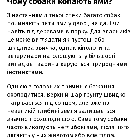
Чому собаки копають ями?
З настанням літньої спеки багато собак
починають рити ями у дворі, на дачі чи
навіть під деревами в парку. Для власників
це може виглядати як пустощі або
шкідлива звичка, однак кінологи та
ветеринари наголошують: у більшості
випадків тварини керуються природними
інстинктами.
Однією з головних причин є бажання
охолодитися. Верхній шар ґрунту швидко
нагрівається під сонцем, але вже на
невеликій глибині земля залишається
значно прохолоднішою. Саме тому собаки
часто викопують неглибокі ями, після чого
лягають у них животом або всім тілом.