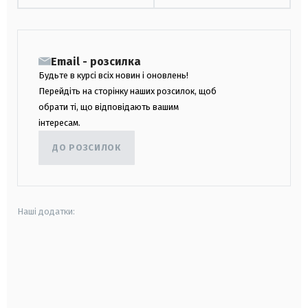
Email - розсилка
Будьте в курсі всіх новин і оновлень!
Перейдіть на сторінку наших розсилок, щоб
обрати ті, що відповідають вашим
інтересам.
ДО РОЗСИЛОК
Наші додатки:
android
apple
smart tv
samsung smart tv