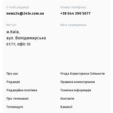
E-mail редакції
Номер телефону:
news24@24tv.com.ua
+38 044 390 5077
Ми тут:
Ми в соцмережах:
м.Київ
,
вул. Володимирська
офіс
61/11,
50
Про нас
Угода Користувача Спільноти
Редакція
Правила коментування
Редакційна політика
Технічна інформація
Про телеканал
Контакти
Телеведучі
Вакансії