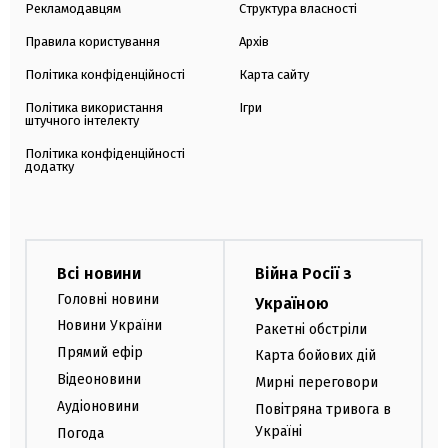
Рекламодавцям
Структура власності
Правила користування
Архів
Політика конфіденційності
Карта сайту
Політика використання
Ігри
штучного інтелекту
Політика конфіденційності
додатку
Всі новини
Війна Росії з
Головні новини
Україною
Новини України
Ракетні обстріли
Прямий ефір
Карта бойових дій
Відеоновини
Мирні переговори
Аудіоновини
Повітряна тривога в
Україні
Погода