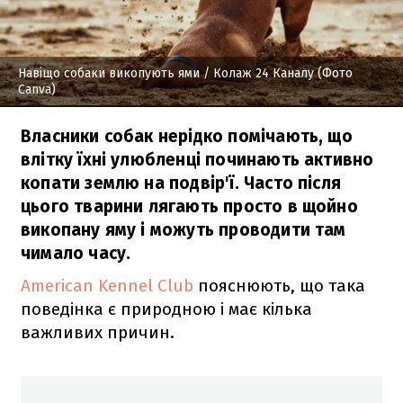
Навіщо собаки викопують ями
/ Колаж 24 Каналу (Фото
Canva)
Власники собак нерідко помічають, що
влітку їхні улюбленці починають активно
копати землю на подвір'ї. Часто після
цього тварини лягають просто в щойно
викопану яму і можуть проводити там
чимало часу.
American Kennel Club
пояснюють, що така
поведінка є природною і має кілька
важливих причин.