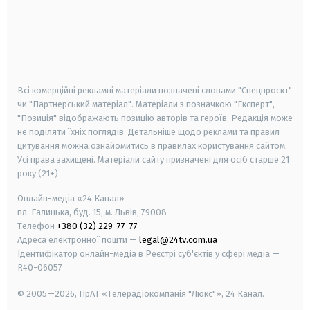
android
apple
smart tv
samsung smart tv
Всі комерційні рекламні матеріали позначені словами "Спецпроєкт"
чи "Партнерський матеріал". Матеріали з позначкою "Експерт",
"Позиція" відображають позицію авторів та героїв. Редакція може
не поділяти їхніх поглядів. Детальніше щодо реклами та правил
цитування можна ознайомитись в правилах користування сайтом.
Усі права захищені.
Матеріали сайту призначені для осіб старше
21
року (21+)
Онлайн-медіа «24 Канал»
пл. Галицька, буд. 15, м. Львів, 79008
Телефон
+380 (32) 229-77-77
Адреса електронної пошти —
legal@24tv.com.ua
Ідентифікатор онлайн-медіа в Реєстрі суб'єктів у сфері медіа —
R40-06057
© 2005—2026,
ПрАТ «Телерадіокомпанія "Люкс"», 24 Канал.