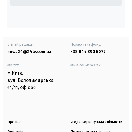
E-mail редакції
Номер телефону:
news24@24tv.com.ua
+38 044 390 5077
Ми тут:
Ми в соцмережах:
м.Київ
,
вул. Володимирська
офіс
61/11,
50
Про нас
Угода Користувача Спільноти
Редакція
Правила коментування