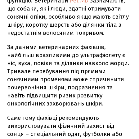
функцію. Ветеринари
Pet MD
зазначають,
що собаки, як і люди, здатні отримувати
сонячні опіки, особливо якщо мають світлу
шкіру, коротку шерсть або ділянки тіла з
недостатнім волосяним покривом.
За даними ветеринарних фахівців,
найбільш вразливими до ультрафіолету є
ніс, вуха, повіки та ділянки навколо морди.
Тривале перебування під прямими
сонячними променями може спричинити
почервоніння шкіри, подразнення та
навіть підвищити ризик розвитку
онкологічних захворювань шкіри.
Саме тому фахівці рекомендують
використовувати фізичний захист від
сонця – спеціальний одяг, футболки або