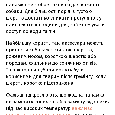
панамка не є обов'язковою для кожного
собаки. Для більшості порід із густою
шерстю достатньо уникати прогулянок у
найспекотніші години дня, забезпечувати
доступ до води та тіні.
Найбільшу користь такі аксесуари можуть
принести собакам зі світлою шерстю,
рожевим носом, короткою шерстю або
породам, схильним до сонячних опіків.
Також головні убори можуть бути
корисними для тварин після грумінгу, коли
шерсть коротко підстрижена.
Фахівці підкреслюють, що жодна панамка
не замінить інших засобів захисту від спеки.
Під час високих температур
важливо
стежити за станом тварини
, не допускати