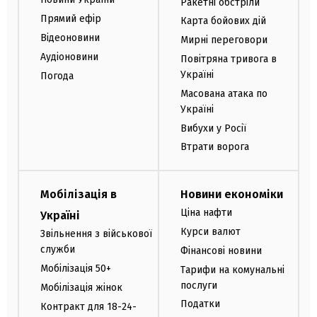
Ракетні обстріли
Прямий ефір
Карта бойових дій
Відеоновини
Мирні переговори
Аудіоновини
Повітряна тривога в
Україні
Погода
Масована атака по
Україні
Вибухи у Росії
Втрати ворога
Мобілізація в
Новини економіки
Ціна нафти
Україні
Курси валют
Звільнення з військової
служби
Фінансові новини
Мобілізація 50+
Тарифи на комунальні
послуги
Мобілізація жінок
Податки
Контракт для 18-24-