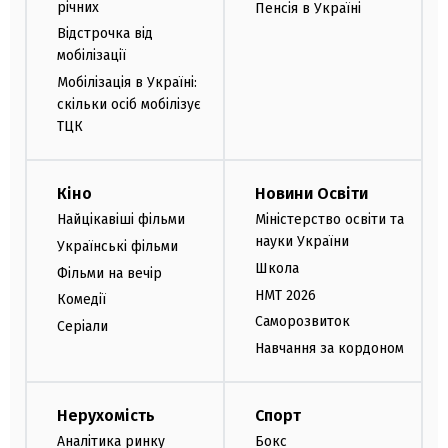
річних
Пенсія в Україні
Відстрочка від
мобілізації
Мобілізація в Україні:
скільки осіб мобілізує
ТЦК
Кіно
Новини Освіти
Найцікавіші фільми
Міністерство освіти та
науки України
Українські фільми
Школа
Фільми на вечір
НМТ 2026
Комедії
Саморозвиток
Серіали
Навчання за кордоном
Нерухомість
Спорт
Аналітика ринку
Бокс