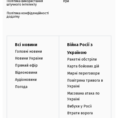
Політика використання
Ігри
штучного інтелекту
Політика конфіденційності
додатку
Всі новини
Війна Росії з
Головні новини
Україною
Новини України
Ракетні обстріли
Прямий ефір
Карта бойових дій
Відеоновини
Мирні переговори
Аудіоновини
Повітряна тривога в
Україні
Погода
Масована атака по
Україні
Вибухи у Росії
Втрати ворога