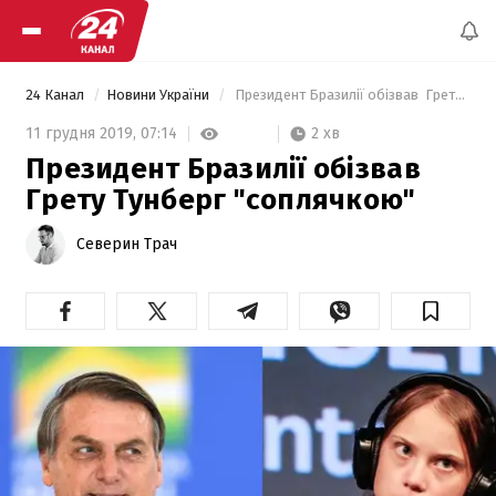
24 Канал
Новини України
 Президент Бразилії обізвав  Грету Тунберг "соплячкою" 
2 хв
11 грудня 2019,
07:14
Президент Бразилії обізвав
Грету Тунберг "соплячкою"
Северин Трач