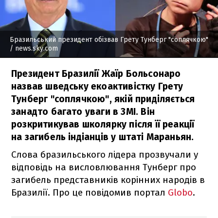
Бразильський президент обізвав Грету Тунберг "соплячкою"
/ news.sky.com
Президент Бразилії Жаїр Больсонаро
назвав шведську екоактивістку Грету
Тунберг "соплячкою", якій приділяється
занадто багато уваги в ЗМІ. Він
розкритикував школярку після її реакції
на загибель індіанців у штаті Мараньян.
Слова бразильського лідера прозвучали у
відповідь на висловлювання Тунберг про
загибель представників корінних народів в
Бразилії. Про це повідомив портал
Globo
.