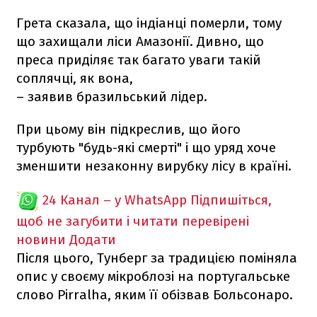
Грета сказала, що індіанці померли, тому
що захищали ліси Амазонії. Дивно, що
преса приділяє так багато уваги такій
соплячці, як вона,
​– заявив бразильський лідер.
При цьому він підкреслив, що його
турбують "будь-які смерті" і що уряд хоче
зменшити незаконну вирубку лісу в країні.
24 Канал – у WhatsApp
Підпишіться,
щоб не загубити і читати перевірені
новини
Додати
Після цього, Тунберг за традицією поміняла
опис у своєму мікроблозі на португальське
слово Pirralha, яким її обізвав Больсонаро.