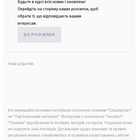
Будьте в курсі всіх новин і оновлень!
Перейдіть на сторінку наших розсилок, щоб
обрати ті, що відповідають вашим
інтересам.
ДО РОЗСИЛОК
Наші додатки:
android
apple
smart tv
samsung smart tv
Всі комерційні рекламні матеріали позначені словами "Спецпроєкт"
чи "Партнерський матеріал". Матеріали з позначкою "Експерт",
"Позиція" відображають позицію авторів та героїв. Редакція може
не поділяти їхніх поглядів. Детальніше щодо реклами та правил
цитування можна ознайомитись в правилах користування сайтом.