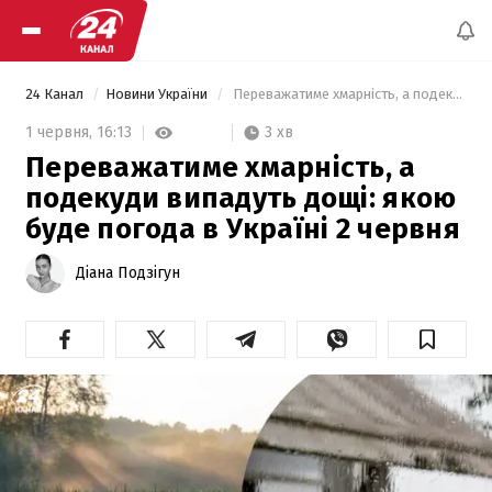
24 Канал
Новини України
 Переважатиме хмарність, а подекуди випадуть дощі: якою буде погода в Україні 2 червня 
3 хв
1 червня,
16:13
Переважатиме хмарність, а
подекуди випадуть дощі: якою
буде погода в Україні 2 червня
Діана Подзігун