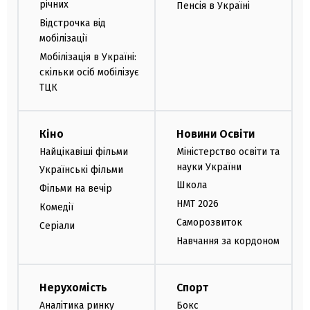
річних
Пенсія в Україні
Відстрочка від
мобілізації
Мобілізація в Україні:
скільки осіб мобілізує
ТЦК
Кіно
Новини Освіти
Найцікавіші фільми
Міністерство освіти та
науки України
Українські фільми
Школа
Фільми на вечір
НМТ 2026
Комедії
Саморозвиток
Серіали
Навчання за кордоном
Нерухомість
Спорт
Аналітика ринку
Бокс