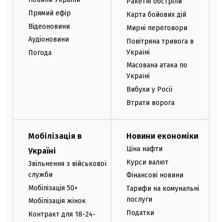
Ракетні обстріли
Прямий ефір
Карта бойових дій
Відеоновини
Мирні переговори
Аудіоновини
Повітряна тривога в
Україні
Погода
Масована атака по
Україні
Вибухи у Росії
Втрати ворога
Мобілізація в
Новини економіки
Ціна нафти
Україні
Курси валют
Звільнення з військової
служби
Фінансові новини
Мобілізація 50+
Тарифи на комунальні
послуги
Мобілізація жінок
Податки
Контракт для 18-24-