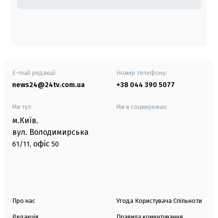
E-mail редакції
Номер телефону:
news24@24tv.com.ua
+38 044 390 5077
Ми тут:
Ми в соцмережах:
м.Київ
,
вул. Володимирська
офіс
61/11,
50
Про нас
Угода Користувача Спільноти
Редакція
Правила коментування