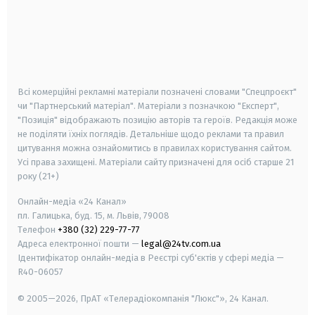
android
apple
smart tv
samsung smart tv
Всі комерційні рекламні матеріали позначені словами "Спецпроєкт"
чи "Партнерський матеріал". Матеріали з позначкою "Експерт",
"Позиція" відображають позицію авторів та героїв. Редакція може
не поділяти їхніх поглядів. Детальніше щодо реклами та правил
цитування можна ознайомитись в правилах користування сайтом.
Усі права захищені.
Матеріали сайту призначені для осіб старше
21
року (21+)
Онлайн-медіа «24 Канал»
пл. Галицька, буд. 15, м. Львів, 79008
Телефон
+380 (32) 229-77-77
Адреса електронної пошти —
legal@24tv.com.ua
Ідентифікатор онлайн-медіа в Реєстрі суб'єктів у сфері медіа —
R40-06057
© 2005—2026,
ПрАТ «Телерадіокомпанія "Люкс"», 24 Канал.