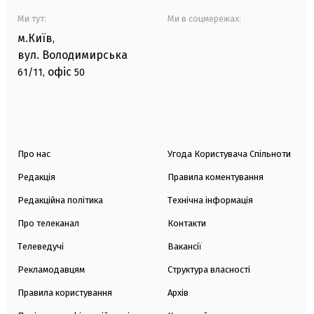
Ми тут:
Ми в соцмережах:
м.Київ
,
вул. Володимирська
офіс
61/11,
50
Про нас
Угода Користувача Спільноти
Редакція
Правила коментування
Редакційна політика
Технічна інформація
Про телеканал
Контакти
Телеведучі
Вакансії
Рекламодавцям
Структура власності
Правила користування
Архів