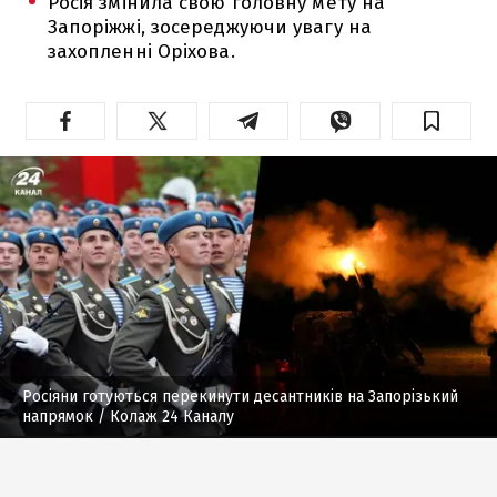
Росія змінила свою головну мету на
Запоріжжі, зосереджуючи увагу на
захопленні Оріхова.
Росіяни готуються перекинути десантників на Запорізький
напрямок
/ Колаж 24 Каналу