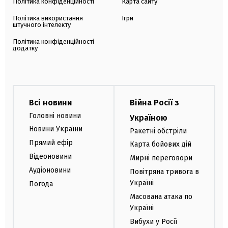
Політика конфіденційності
Карта сайту
Політика використання
Ігри
штучного інтелекту
Політика конфіденційності
додатку
Всі новини
Війна Росії з
Головні новини
Україною
Новини України
Ракетні обстріли
Прямий ефір
Карта бойових дій
Відеоновини
Мирні переговори
Аудіоновини
Повітряна тривога в
Україні
Погода
Масована атака по
Україні
Вибухи у Росії