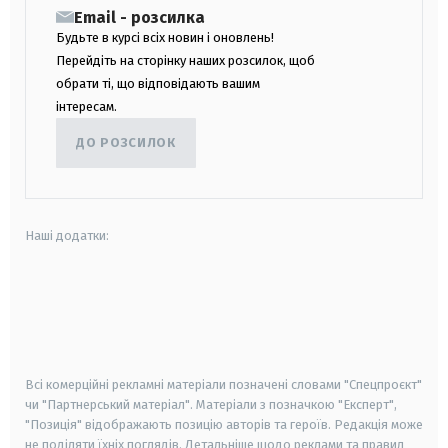
Email - розсилка
Будьте в курсі всіх новин і оновлень!
Перейдіть на сторінку наших розсилок, щоб
обрати ті, що відповідають вашим
інтересам.
ДО РОЗСИЛОК
Наші додатки:
android
apple
smart tv
samsung smart tv
Всі комерційні рекламні матеріали позначені словами "Спецпроєкт"
чи "Партнерський матеріал". Матеріали з позначкою "Експерт",
"Позиція" відображають позицію авторів та героїв. Редакція може
не поділяти їхніх поглядів. Детальніше щодо реклами та правил