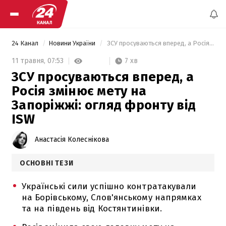
24 Канал
Новини України
 ЗСУ просуваються вперед, а Росія змінює мету на Запоріжжі: огляд фронту від ISW 
7 хв
11 травня,
07:53
ЗСУ просуваються вперед, а
Росія змінює мету на
Запоріжжі: огляд фронту від
ISW
Анастасія Колеснікова
ОСНОВНІ ТЕЗИ
Українські сили успішно контратакували
на Борівському, Слов'янському напрямках
та на південь від Костянтинівки.