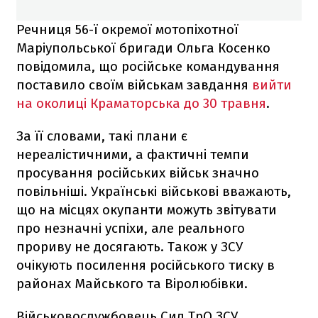
Речниця 56-ї окремої мотопіхотної
Маріупольської бригади Ольга Косенко
повідомила, що російське командування
поставило своїм військам завдання
вийти
на околиці Краматорська до 30 травня
.
За її словами, такі плани є
нереалістичними, а фактичні темпи
просування російських військ значно
повільніші. Українські військові вважають,
що на місцях окупанти можуть звітувати
про незначні успіхи, але реального
прориву не досягають. Також у ЗСУ
очікують посилення російського тиску в
районах Майського та Віролюбівки.
Військовослужбовець Сил ТрО ЗСУ