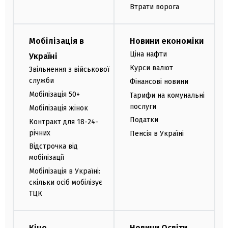
Втрати ворога
Мобілізація в
Новини економіки
Ціна нафти
Україні
Курси валют
Звільнення з військової
служби
Фінансові новини
Мобілізація 50+
Тарифи на комунальні
послуги
Мобілізація жінок
Податки
Контракт для 18-24-
річних
Пенсія в Україні
Відстрочка від
мобілізації
Мобілізація в Україні:
скільки осіб мобілізує
ТЦК
Кіно
Новини Освіти