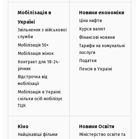
Мобілізація в
Новини економіки
Ціна нафти
Україні
Курси валют
Звільнення з військової
служби
Фінансові новини
Мобілізація 50+
Тарифи на комунальні
послуги
Мобілізація жінок
Податки
Контракт для 18-24-
річних
Пенсія в Україні
Відстрочка від
мобілізації
Мобілізація в Україні:
скільки осіб мобілізує
ТЦК
Кіно
Новини Освіти
Найцікавіші фільми
Міністерство освіти та