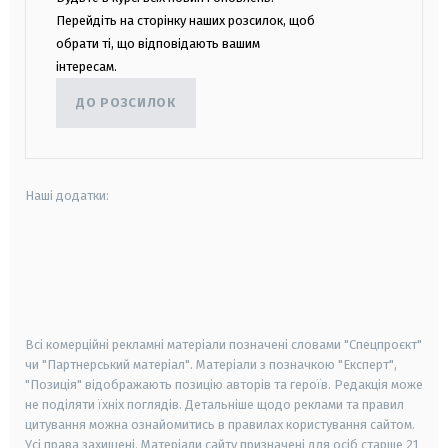
Перейдіть на сторінку наших розсилок, щоб
обрати ті, що відповідають вашим
інтересам.
ДО РОЗСИЛОК
Наші додатки:
android
apple
smart tv
samsung smart tv
Всі комерційні рекламні матеріали позначені словами "Спецпроєкт"
чи "Партнерський матеріал". Матеріали з позначкою "Експерт",
"Позиція" відображають позицію авторів та героїв. Редакція може
не поділяти їхніх поглядів. Детальніше щодо реклами та правил
цитування можна ознайомитись в правилах користування сайтом.
Усі права захищені.
Матеріали сайту призначені для осіб старше
21