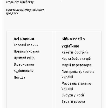
штучного інтелекту
Політика конфіденційності
додатку
Всі новини
Війна Росії з
Головні новини
Україною
Новини України
Ракетні обстріли
Прямий ефір
Карта бойових дій
Відеоновини
Мирні переговори
Аудіоновини
Повітряна тривога в
Україні
Погода
Масована атака по
Україні
Вибухи у Росії
Втрати ворога