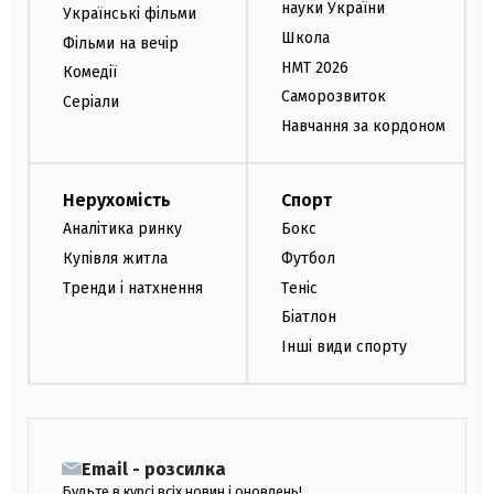
науки України
Українські фільми
Школа
Фільми на вечір
НМТ 2026
Комедії
Саморозвиток
Серіали
Навчання за кордоном
Нерухомість
Спорт
Аналітика ринку
Бокс
Купівля житла
Футбол
Тренди і натхнення
Теніс
Біатлон
Інші види спорту
Email - розсилка
Будьте в курсі всіх новин і оновлень!