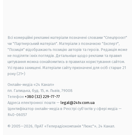
android
apple
smart tv
samsung smart tv
Всі комерційні рекламні матеріали позначені словами "Спецпроєкт"
чи "Партнерський матеріал". Матеріали з позначкою "Експерт",
"Позиція" відображають позицію авторів та героїв. Редакція може
не поділяти їхніх поглядів. Детальніше щодо реклами та правил
цитування можна ознайомитись в правилах користування сайтом.
Усі права захищені.
Матеріали сайту призначені для осіб старше
21
року (21+)
Онлайн-медіа «24 Канал»
пл. Галицька, буд. 15, м. Львів, 79008
Телефон
+380 (32) 229-77-77
Адреса електронної пошти —
legal@24tv.com.ua
Ідентифікатор онлайн-медіа в Реєстрі суб'єктів у сфері медіа —
R40-06057
© 2005—2026,
ПрАТ «Телерадіокомпанія "Люкс"», 24 Канал.