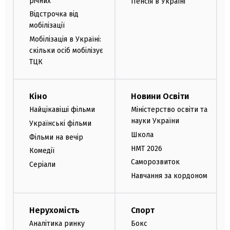
річних
Пенсія в Україні
Відстрочка від
мобілізації
Мобілізація в Україні:
скільки осіб мобілізує
ТЦК
Кіно
Новини Освіти
Найцікавіші фільми
Міністерство освіти та
науки України
Українські фільми
Школа
Фільми на вечір
НМТ 2026
Комедії
Саморозвиток
Серіали
Навчання за кордоном
Нерухомість
Спорт
Аналітика ринку
Бокс