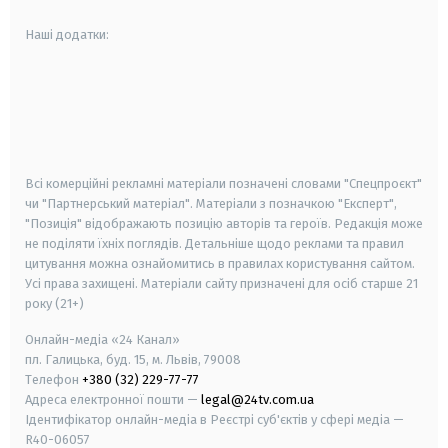
Наші додатки:
android
apple
smart tv
samsung smart tv
Всі комерційні рекламні матеріали позначені словами "Спецпроєкт"
чи "Партнерський матеріал". Матеріали з позначкою "Експерт",
"Позиція" відображають позицію авторів та героїв. Редакція може
не поділяти їхніх поглядів. Детальніше щодо реклами та правил
цитування можна ознайомитись в правилах користування сайтом.
Усі права захищені.
Матеріали сайту призначені для осіб старше
21
року (21+)
Онлайн-медіа «24 Канал»
пл. Галицька, буд. 15, м. Львів, 79008
Телефон
+380 (32) 229-77-77
Адреса електронної пошти —
legal@24tv.com.ua
Ідентифікатор онлайн-медіа в Реєстрі суб'єктів у сфері медіа —
R40-06057