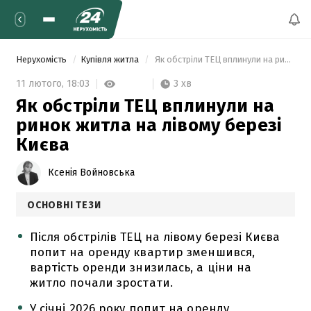
Нерухомість
Купівля житла
 Як обстріли ТЕЦ вплинули на ринок житла на лівому березі Києва 
3 хв
11 лютого,
18:03
Як обстріли ТЕЦ вплинули на
ринок житла на лівому березі
Києва
Ксенія Войновська
ОСНОВНІ ТЕЗИ
Після обстрілів ТЕЦ на лівому березі Києва
попит на оренду квартир зменшився,
вартість оренди знизилась, а ціни на
житло почали зростати.
У січні 2026 року попит на оренду