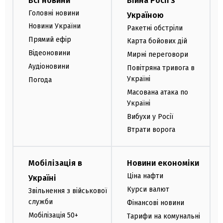
Всі новини
Війна Росії з
Головні новини
Україною
Новини України
Ракетні обстріли
Прямий ефір
Карта бойових дій
Відеоновини
Мирні переговори
Аудіоновини
Повітряна тривога в
Україні
Погода
Масована атака по
Україні
Вибухи у Росії
Втрати ворога
Мобілізація в
Новини економіки
Ціна нафти
Україні
Курси валют
Звільнення з військової
служби
Фінансові новини
Мобілізація 50+
Тарифи на комунальні