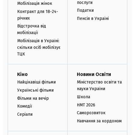
послуги
Мобілізація жінок
Податки
Контракт для 18-24-
річних
Пенсія в Україні
Відстрочка від
мобілізації
Мобілізація в Україні:
скільки осіб мобілізує
ТЦК
Кіно
Новини Освіти
Найцікавіші фільми
Міністерство освіти та
науки України
Українські фільми
Школа
Фільми на вечір
НМТ 2026
Комедії
Саморозвиток
Серіали
Навчання за кордоном