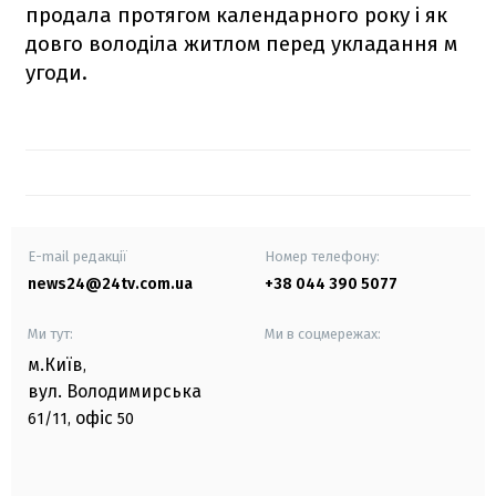
продала протягом календарного року і як
довго володіла житлом перед укладання м
угоди.
E-mail редакції
Номер телефону:
news24@24tv.com.ua
+38 044 390 5077
Ми тут:
Ми в соцмережах:
м.Київ
,
вул. Володимирська
офіс
61/11,
50