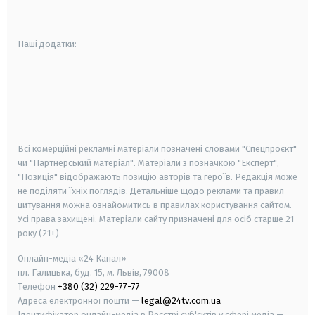
Наші додатки:
android
apple
smart tv
samsung smart tv
Всі комерційні рекламні матеріали позначені словами "Спецпроєкт"
чи "Партнерський матеріал". Матеріали з позначкою "Експерт",
"Позиція" відображають позицію авторів та героїв. Редакція може
не поділяти їхніх поглядів. Детальніше щодо реклами та правил
цитування можна ознайомитись в правилах користування сайтом.
Усі права захищені.
Матеріали сайту призначені для осіб старше
21
року (21+)
Онлайн-медіа «24 Канал»
пл. Галицька, буд. 15, м. Львів, 79008
Телефон
+380 (32) 229-77-77
Адреса електронної пошти —
legal@24tv.com.ua
Ідентифікатор онлайн-медіа в Реєстрі суб'єктів у сфері медіа —