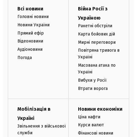
Всі новини
Війна Росії з
Головні новини
Україною
Новини України
Ракетні обстріли
Прямий ефір
Карта бойових дій
Відеоновини
Мирні переговори
Аудіоновини
Повітряна тривога в
Україні
Погода
Масована атака по
Україні
Вибухи у Росії
Втрати ворога
Мобілізація в
Новини економіки
Ціна нафти
Україні
Курси валют
Звільнення з військової
служби
Фінансові новини