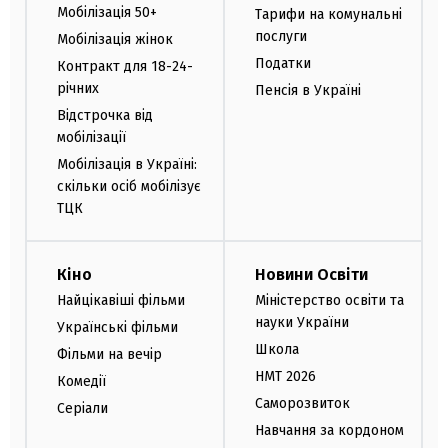
Мобілізація 50+
Тарифи на комунальні
послуги
Мобілізація жінок
Податки
Контракт для 18-24-
річних
Пенсія в Україні
Відстрочка від
мобілізації
Мобілізація в Україні:
скільки осіб мобілізує
ТЦК
Кіно
Новини Освіти
Найцікавіші фільми
Міністерство освіти та
науки України
Українські фільми
Школа
Фільми на вечір
НМТ 2026
Комедії
Саморозвиток
Серіали
Навчання за кордоном