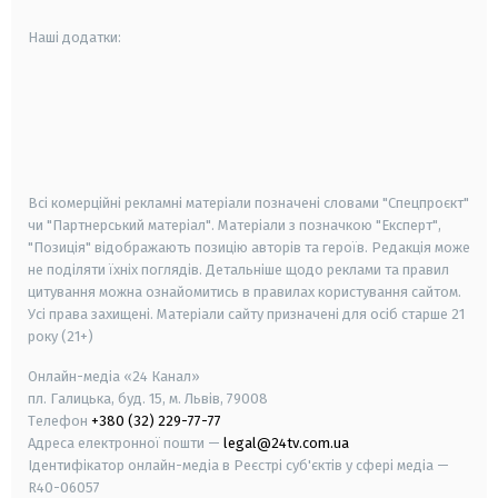
Наші додатки:
android
apple
smart tv
samsung smart tv
Всі комерційні рекламні матеріали позначені словами "Спецпроєкт"
чи "Партнерський матеріал". Матеріали з позначкою "Експерт",
"Позиція" відображають позицію авторів та героїв. Редакція може
не поділяти їхніх поглядів. Детальніше щодо реклами та правил
цитування можна ознайомитись в правилах користування сайтом.
Усі права захищені.
Матеріали сайту призначені для осіб старше
21
року (21+)
Онлайн-медіа «24 Канал»
пл. Галицька, буд. 15, м. Львів, 79008
Телефон
+380 (32) 229-77-77
Адреса електронної пошти —
legal@24tv.com.ua
Ідентифікатор онлайн-медіа в Реєстрі суб'єктів у сфері медіа —
R40-06057