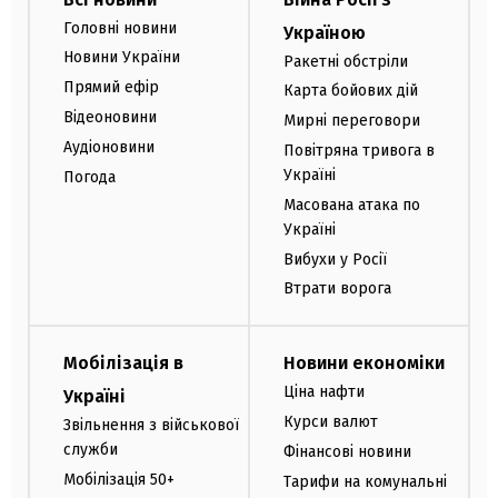
Головні новини
Україною
Новини України
Ракетні обстріли
Прямий ефір
Карта бойових дій
Відеоновини
Мирні переговори
Аудіоновини
Повітряна тривога в
Україні
Погода
Масована атака по
Україні
Вибухи у Росії
Втрати ворога
Мобілізація в
Новини економіки
Ціна нафти
Україні
Курси валют
Звільнення з військової
служби
Фінансові новини
Мобілізація 50+
Тарифи на комунальні