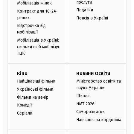
послуги
Мобілізація жінок
Податки
Контракт для 18-24-
річних
Пенсія в Україні
Відстрочка від
мобілізації
Мобілізація в Україні:
скільки осіб мобілізує
ТЦК
Кіно
Новини Освіти
Найцікавіші фільми
Міністерство освіти та
науки України
Українські фільми
Школа
Фільми на вечір
НМТ 2026
Комедії
Саморозвиток
Серіали
Навчання за кордоном