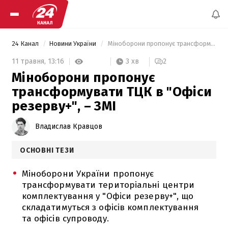
24 Канал
Новини України
 Міноборони пропонує трансформувати ТЦК в "Офіси резерву+", – ЗМІ 
3 хв
11 травня,
13:16
2
Міноборони пропонує
трансформувати ТЦК в "Офіси
резерву+", – ЗМІ
Владислав Кравцов
ОСНОВНІ ТЕЗИ
Міноборони України пропонує
трансформувати територіальні центри
комплектування у "Офіси резерву+", що
складатимуться з офісів комплектування
та офісів супроводу.