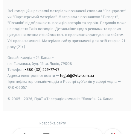
smart tv
samsung smart tv
Всі комерційні рекламні матеріали позначені словами "Спецпроєкт"
чи "Партнерський матеріал". Матеріали з позначкою "Експерт",
"Позиція" відображають позицію авторів та героїв. Редакція може
не поділяти їхніх поглядів. Детальніше щодо реклами та правил
цитування можна ознайомитись в правилах користування сайтом.
Усі права захищені.
Матеріали сайту призначені для осіб старше
21
року (21+)
Онлайн-медіа «24 Канал»
пл. Галицька, буд. 15, м. Львів, 79008
Телефон
+380 (32) 229-77-77
Адреса електронної пошти —
legal@24tv.com.ua
Ідентифікатор онлайн-медіа в Реєстрі суб'єктів у сфері медіа —
R40-06057
© 2005—2026,
ПрАТ «Телерадіокомпанія "Люкс"», 24 Канал.
Розробка сайту
-