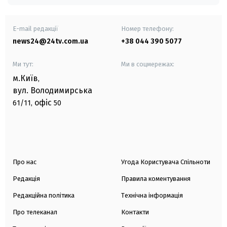
E-mail редакції
Номер телефону:
news24@24tv.com.ua
+38 044 390 5077
Ми тут:
Ми в соцмережах:
м.Київ
,
вул. Володимирська
офіс
61/11,
50
Про нас
Угода Користувача Спільноти
Редакція
Правила коментування
Редакційна політика
Технічна інформація
Про телеканал
Контакти