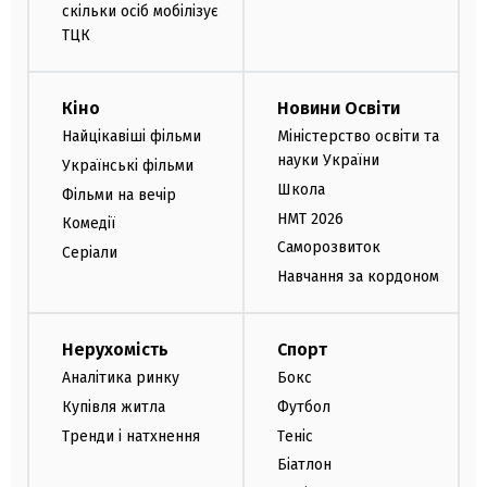
скільки осіб мобілізує
ТЦК
Кіно
Новини Освіти
Найцікавіші фільми
Міністерство освіти та
науки України
Українські фільми
Школа
Фільми на вечір
НМТ 2026
Комедії
Саморозвиток
Серіали
Навчання за кордоном
Нерухомість
Спорт
Аналітика ринку
Бокс
Купівля житла
Футбол
Тренди і натхнення
Теніс
Біатлон