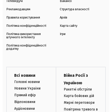
Телеведучі
Вакансії
Рекламодавцям
Структура власності
Правила користування
Архів
Політика конфіденційності
Карта сайту
Політика використання
Ігри
штучного інтелекту
Політика конфіденційності
додатку
Всі новини
Війна Росії з
Головні новини
Україною
Новини України
Ракетні обстріли
Прямий ефір
Карта бойових дій
Відеоновини
Мирні переговори
Аудіоновини
Повітряна тривога в