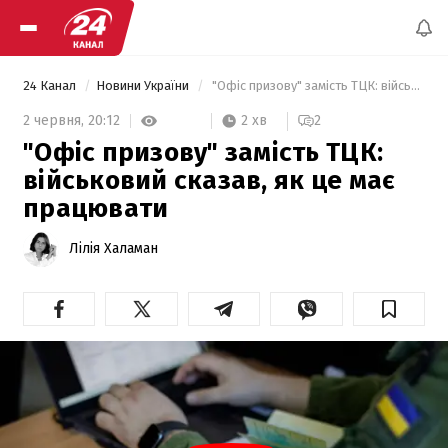
24 Канал
Новини України
 "Офіс призову" замість ТЦК: військовий сказав, як це має працювати 
2 хв
2 червня,
20:12
2
"Офіс призову" замість ТЦК:
військовий сказав, як це має
працювати
Лілія Халаман