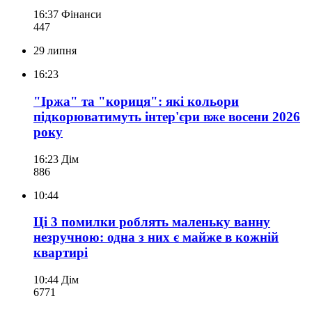
16:37
Фінанси
447
29 липня
16:23
"Іржа" та "кориця": які кольори
підкорюватимуть інтер'єри вже восени 2026
року
16:23
Дім
886
10:44
Ці 3 помилки роблять маленьку ванну
незручною: одна з них є майже в кожній
квартирі
10:44
Дім
677
1