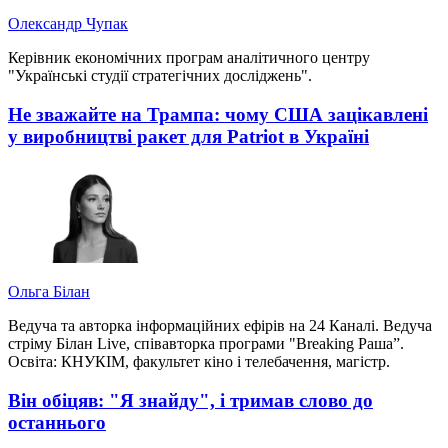
Олександр Чупак
Керівник економічних програм аналітичного центру
"Українські студії стратегічних досліджень".
Не зважайте на Трампа: чому США зацікавлені
у виробництві ракет для Patriot в Україні
Ольга Білан
Ведуча та авторка інформаційних ефірів на 24 Каналі. Ведуча
стріму Білан Live, співавторка програми "Breaking Раша”.
Освіта: КНУКІМ, факультет кіно і телебачення, магістр.
Він обіцяв: "Я знайду", і тримав слово до
останнього