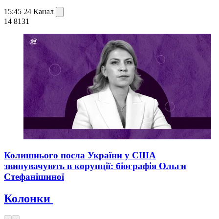
15:45
24 Канал
14 813
1
Колишнього посла України у США
звинувачують в корупції: біографія Ольги
Стефанішиної
Колонки