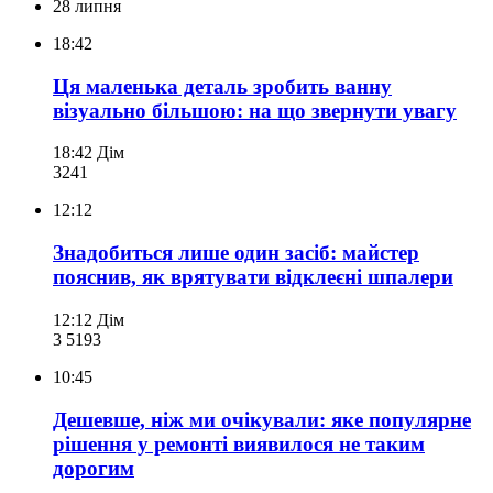
28 липня
18:42
Ця маленька деталь зробить ванну
візуально більшою: на що звернути увагу
18:42
Дім
324
1
12:12
Знадобиться лише один засіб: майстер
пояснив, як врятувати відклеєні шпалери
12:12
Дім
3 519
3
10:45
Дешевше, ніж ми очікували: яке популярне
рішення у ремонті виявилося не таким
дорогим