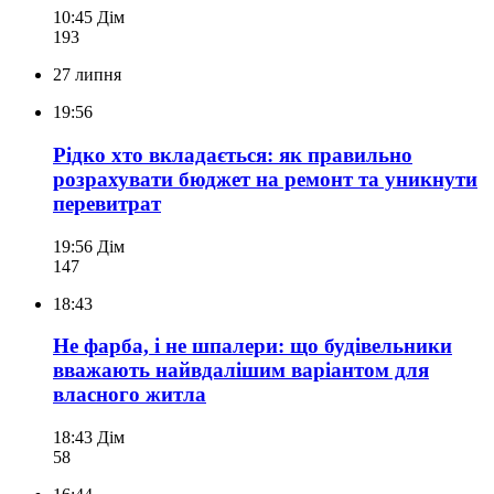
10:45
Дім
193
27 липня
19:56
Рідко хто вкладається: як правильно
розрахувати бюджет на ремонт та уникнути
перевитрат
19:56
Дім
147
18:43
Не фарба, і не шпалери: що будівельники
вважають найвдалішим варіантом для
власного житла
18:43
Дім
58