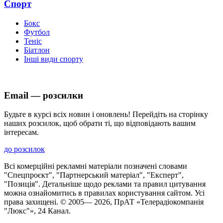
Спорт
Бокс
Футбол
Теніс
Біатлон
Інші види спорту
Email — розсилки
Будьте в курсі всіх новин і оновлень! Перейдіть на сторінку
наших розсилок, щоб обрати ті, що відповідають вашим
інтересам.
до розсилок
Всі комерційні рекламні матеріали позначені словами
"Спецпроєкт", "Партнерський матеріал", "Експерт",
"Позиція". Детальніше щодо реклами та правил цитування
можна ознайомитись в правилах користування сайтом. Усі
права захищені. © 2005—
2026
, ПрАТ «Телерадіокомпанія
"Люкс"», 24 Канал.