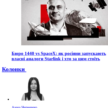
Бюро 1440 vs SpaceX: як росіяни запускають
власні аналоги Starlink і хто за цим стоїть
Колонки
Анна Черненко