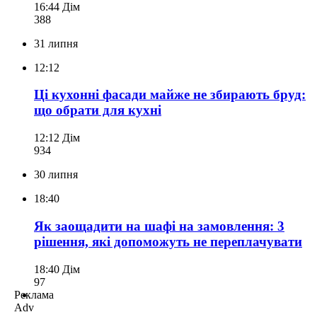
16:44
Дім
388
31 липня
12:12
Ці кухонні фасади майже не збирають бруд:
що обрати для кухні
12:12
Дім
934
30 липня
18:40
Як заощадити на шафі на замовлення: 3
рішення, які допоможуть не переплачувати
18:40
Дім
97
Реклама
Adv