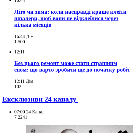
16:44
Літо чи зима: коли насправді краще клеїти
шпалери, щоб вони не відклеїлися через
кілька місяців
16:44
Дім
1 500
12:11
Без цього ремонт може стати страшним
сном: що варто зробити ще до початку робіт
12:11
Дім
102
Ексклюзиви 24 каналу
07:00
24 Канал
7 224
1