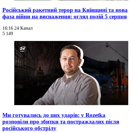
Російський ракетний терор на Київщині та нова
фаза війни на виснаження: огляд подій 5 серпня
16:16
24 Канал
5 149
Ми готувались до цих ударів: у Rozetka
розповіли про збитки та постраждалих після
російського обстрілу