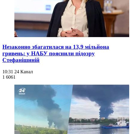
Незаконно збагатилася на 13,9 мільйона
гривень: у НАБУ пояснили підозру
Стефанішиній
10:31
24 Канал
1 606
1