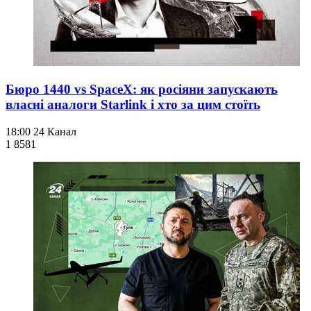
Бюро 1440 vs SpaceX: як росіяни запускають
власні аналоги Starlink і хто за цим стоїть
18:00
24 Канал
1 858
1