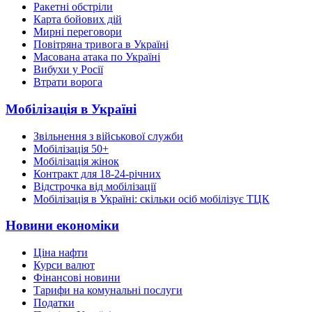
Ракетні обстріли
Карта бойових дій
Мирні переговори
Повітряна тривога в Україні
Масована атака по Україні
Вибухи у Росії
Втрати ворога
Мобілізація в Україні
Звільнення з військової служби
Мобілізація 50+
Мобілізація жінок
Контракт для 18-24-річних
Відстрочка від мобілізації
Мобілізація в Україні: скільки осіб мобілізує ТЦК
Новини економіки
Ціна нафти
Курси валют
Фінансові новини
Тарифи на комунальні послуги
Податки