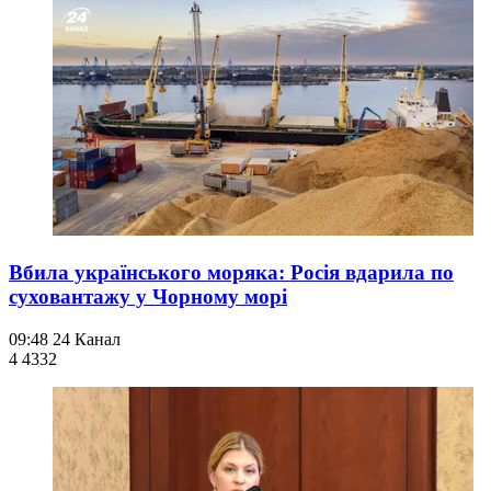
Вбила українського моряка: Росія вдарила по
суховантажу у Чорному морі
09:48
24 Канал
4 433
2