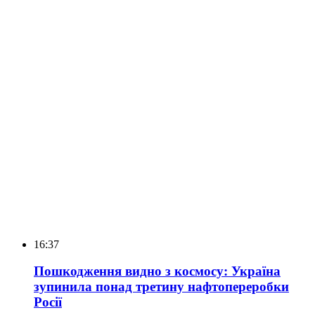
16:37
Пошкодження видно з космосу: Україна
зупинила понад третину нафтопереробки
Росії