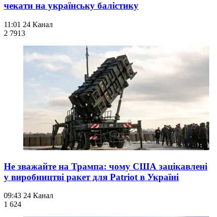
чекати на українську балістику
11:01
24 Канал
2 791
3
Не зважайте на Трампа: чому США зацікавлені
у виробництві ракет для Patriot в Україні
09:43
24 Канал
1 624