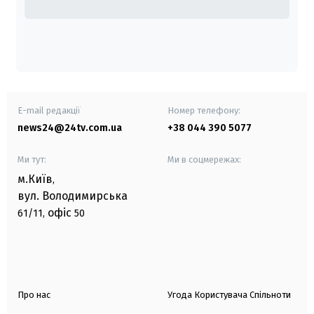
E-mail редакції
Номер телефону:
news24@24tv.com.ua
+38 044 390 5077
Ми тут:
Ми в соцмережах:
м.Київ
,
вул. Володимирська
офіс
61/11,
50
Про нас
Угода Користувача Спільноти