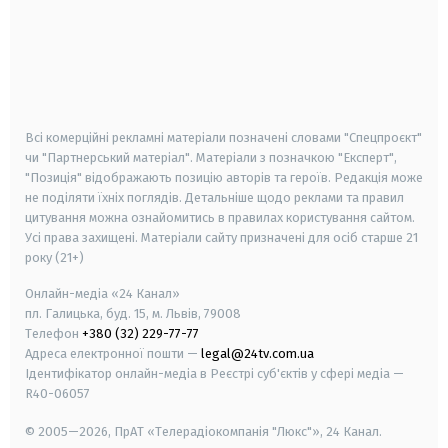
android
apple
smart tv
samsung smart tv
Всі комерційні рекламні матеріали позначені словами "Спецпроєкт"
чи "Партнерський матеріал". Матеріали з позначкою "Експерт",
"Позиція" відображають позицію авторів та героїв. Редакція може
не поділяти їхніх поглядів. Детальніше щодо реклами та правил
цитування можна ознайомитись в правилах користування сайтом.
Усі права захищені.
Матеріали сайту призначені для осіб старше
21
року (21+)
Онлайн-медіа «24 Канал»
пл. Галицька, буд. 15, м. Львів, 79008
Телефон
+380 (32) 229-77-77
Адреса електронної пошти —
legal@24tv.com.ua
Ідентифікатор онлайн-медіа в Реєстрі суб'єктів у сфері медіа —
R40-06057
© 2005—2026,
ПрАТ «Телерадіокомпанія "Люкс"», 24 Канал.