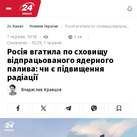
24 Канал
Новини України
 Росія вгатила по сховищу відпрацьованого ядерного палива: чи є підвищення радіації 
2 хв
7 червня,
10:16
Оновлено -
10:29,
7 червня
Росія вгатила по сховищу
відпрацьованого ядерного
палива: чи є підвищення
радіації
Владислав Кравцов