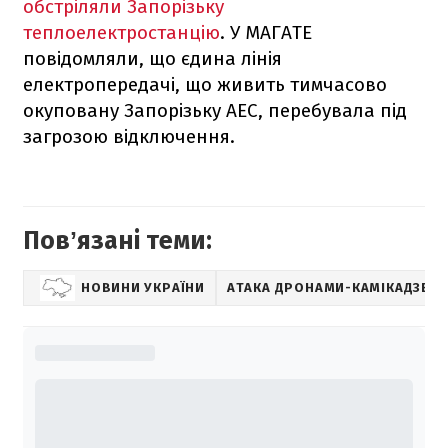
обстріляли Запорізьку
теплоелектростанцію
. У МАГАТЕ
повідомляли, що єдина лінія
електропередачі, що живить тимчасово
окуповану Запорізьку АЕС, перебувала під
загрозою відключення.
Повʼязані теми:
НОВИНИ УКРАЇНИ
АТАКА ДРОНАМИ-КАМІКАДЗЕ