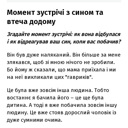
Момент зустрічі з сином та
втеча додому
Згадайте момент зустрічі: як вона відбулася
і як відреагував ваш син, коли вас побачив?
Він був дуже наляканий. Він більше за мене
злякався, щоб зі мною нічого не зробили.
Бо йому ж сказали, що мама приїхала і ми
на неї викликали цих "гавриків".
Це була вже зовсім інша людина. Тобто
востаннє я бачила його – це ще була
дитина. А тоді я вже побачила зовсім іншу
людину. Це вже стояв дорослий чоловік із
дуже сумними очима.