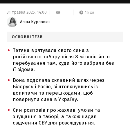
31 травня 2025,
14:00
15 хв
Аліна Курлович
ОСНОВНІ ТЕЗИ
Тетяна врятувала свого сина з
російського табору після 8 місяців його
перебування там, куди його забрали без
її відома.
Вона подолала складний шлях через
Білорусь і Росію, зіштовхнувшись із
допитами та перешкодами, щоб
повернути сина в Україну.
Син розповів про жахливі умови та
знущання в таборі, а також надав
свідчення СБУ для розслідування.