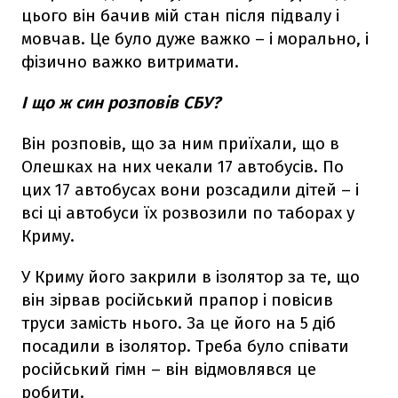
цього він бачив мій стан після підвалу і
мовчав. Це було дуже важко – і морально, і
фізично важко витримати.
І що ж син розповів СБУ?
Він розповів, що за ним приїхали, що в
Олешках на них чекали 17 автобусів. По
цих 17 автобусах вони розсадили дітей – і
всі ці автобуси їх розвозили по таборах у
Криму.
У Криму його закрили в ізолятор за те, що
він зірвав російський прапор і повісив
труси замість нього. За це його на 5 діб
посадили в ізолятор. Треба було співати
російський гімн – він відмовлявся це
робити.