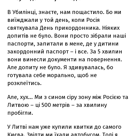
В Убилінці, знаєте, нам пощастило. Бо ми
виїжджали у той день, коли Росія
святкувала День прикордонника. Ніяких
допитів не було. Вони просто зібрали наші
паспорти, запитали в мене, де у дитини
закордонний паспорт – і все. За 5 хвилин
вони винесли документи на повернення.
Але допиту не було. Я здивувалась, бо
готувала себе морально, щоб не
розклеїтись.
Але, хух... Ми з сином сіру зону між Росією та
Литвою – ці 500 метрів – за хвилину
пробігли.
У Литві нам уже купили квитки до самого
Києва. Звідти ми їхали автобусом. Тоді я