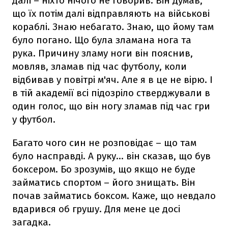
далі – ніхто нічого не говорив. Він думав,
що їх потім далі відправляють на військові
кораблі. Знаю небагато. Знаю, що йому там
було погано. Що була зламана нога та
рука. Причину зламу ноги він пояснив,
мовляв, зламав під час футболу, коли
відбивав у повітрі м'яч. Але я в це не вірю. І
в тій академії всі підозріло стверджували в
один голос, що він ногу зламав під час гри
у футбол.
Багато чого син не розповідає – що там
було насправді. А руку… він сказав, що був
боксером. Бо зрозумів, що якщо не буде
займатись спортом – його знищать. Він
почав займатись боксом. Каже, що невдало
вдарився об грушу. Для мене це досі
загадка.