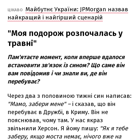
Майбутнє України: JPMorgan назвав
ЦІКАВО
найкращий і найгірший сценарій
"Моя подорож розпочалась у
травні"
Пам'ятаєте момент, коли вперше вдалося
встановити зв'язок із сином? Що саме він
вам повідомив і чи знали ви, де він
перебуває?
Через два з половиною тижні син написав:
"Мамо, забери мене" –
і сказав, що він
перебуває в Дружбі, в Криму. Він не
пояснював, чому там. У нас якраз
звільнили Херсон. Я йому пишу:
"Як я тебе
заберу, якщо моста немає, нічого вже на