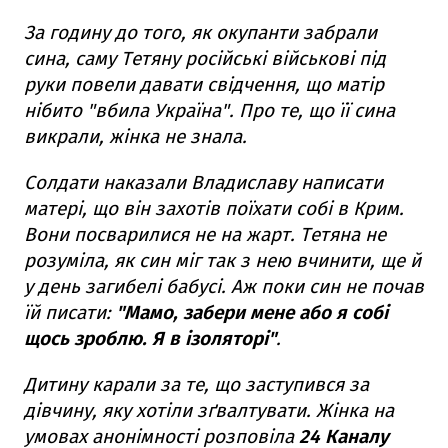
За годину до того, як окупанти забрали
сина, саму Тетяну російські військові під
руки повели давати свідчення, що матір
нібито "вбила Україна". Про те, що її сина
викрали, жінка не знала.
Солдати наказали Владиславу написати
матері, що він захотів поїхати собі в Крим.
Вони посварилися не на жарт. Тетяна не
розуміла, як син міг так з нею вчинити, ще й
у день загибелі бабусі. Аж поки син не почав
їй писати:
"Мамо, забери мене або я собі
щось зроблю. Я в ізоляторі"
.
Дитину карали за те, що заступився за
дівчину, яку хотіли зґвалтувати. Жінка на
умовах анонімності розповіла
24 Каналу