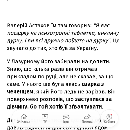
Валерій Астахов їм там говорив:
"Я вас
посаджу на психотропні таблетки, викличу
дурку, і ви всі дружно поїдете на дурку".
Це
звучало до тих, хто був за Україну.
У Лазурному його забирали на допити.
Знаю, що кілька разів він отримав
прикладом по руці, але не сказав, за що
саме. У нього ще була якась
сварка з
чеченцем
, який його ледь не зарізав. Він
поверхнево розповів, що
заступився за
дівчину, бо той хотів її зґвалтувати
.
Далі я просто написала дозвіл, щоб він
24 Канал
TV
Ігри
Погода
Кабінет
давав свідчення для СБУ під наглядом