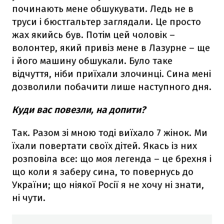
починають мене обшукувати. Ледь не в
труси і бюстгальтер заглядали. Це просто
жах якийсь був. Потім цей чоловік –
волонтер, який привіз мене в Лазурне – ще
і його машину обшукали. Було таке
відчуття, ніби приїхали злочинці. Сина мені
дозволили побачити лише наступного дня.
Куди вас повезли, на допити?
Так. Разом зі мною тоді виїхало 7 жінок. Ми
їхали повертати своїх дітей. Якась із них
розповіла все: що моя легенда – це брехня і
що коли я заберу сина, то повернусь до
України; що ніякої Росії я не хочу ні знати,
ні чути.