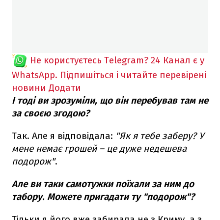
Не користуєтесь Telegram?
24 Канал є у
WhatsApp. Підпишіться і читайте перевірені
новини
Додати
І тоді ви зрозуміли, що він перебував там не
за своєю згодою?
Так. Але я відповідала:
"Як я тебе заберу? У
мене немає грошей – це дуже недешева
подорож"
.
Але ви таки самотужки поїхали за ним до
табору. Можете пригадати ту "подорож"?
Тільки я його вже забирала не з Криму, а з