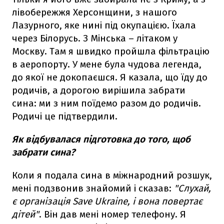
лівобережжя Херсонщини, з нашого
Лазурного, яке нині під окупацією. Їхала
через Білорусь. З Мінська – літаком у
Москву. Там я швидко пройшла фільтрацію
в аеропорту. У мене була чудова легенда,
до якої не докопаєшся. Я казала, що їду до
родичів, а дорогою вирішила забрати
сина: ми з ним поїдемо разом до родичів.
Родичі це підтвердили.
Як відбувалася підготовка до того, щоб
забрати сина?
Коли я подала сина в міжнародний розшук,
мені подзвонив знайомий і сказав:
"Слухай,
є організація Save Ukraine, і вона повертає
дітей"
. Він дав мені номер телефону. Я