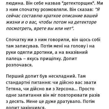
людина. Він себе назвав "детекторщик". Ми
з ним спочатку розмовляли. Він сказав:
"Я
сейчас составлю краткое описание вашей
жизни и о вас, чтобы потом на детекторе
посмотреть, врете вы или нет".
Спочатку ми з ним говорили, він щось собі
там записував. Потім мені на голову і на
руки одягли дротики, а на вказівний
палець – якусь прищіпку. Допит
розпочався.
Перший допит був нескладний. Там
стандартні питання: чи дійсно вас звати
Тетяна, чи дійсно ви з Херсона… Просто
одне запитання він міг повторювати разів
з десять. Мене це дуже дратувало. Потім
допит закінчився.