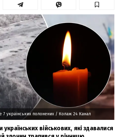
е 7 українських полонених
/ Колаж 24 Канал
и українських військових, які здавалися
ий злочин трапився у річницю