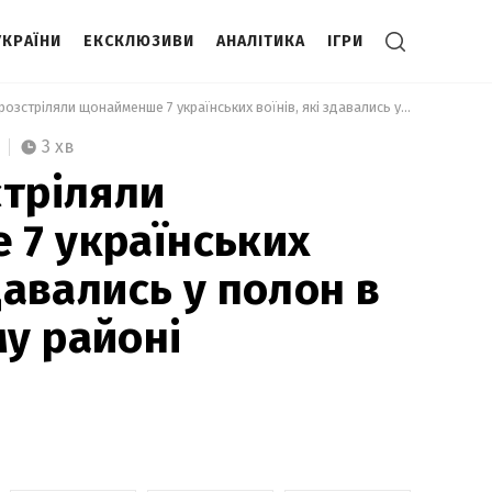
УКРАЇНИ
ЕКСКЛЮЗИВИ
АНАЛІТИКА
ІГРИ
 Росіяни розстріляли щонайменше 7 українських воїнів, які здавались у полон в Бахмутському районі 
3 хв
стріляли
7 українських
здавались у полон в
у районі