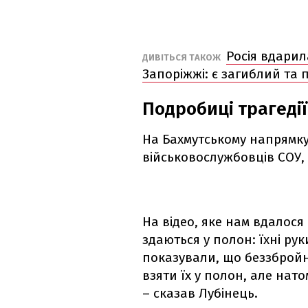
Росія вдарил
ДИВІТЬСЯ ТАКОЖ
Запоріжжі: є загиблий та 
Подробиці трагедії
На Бахмутському напрямку
військовослужбовців СОУ, 
На відео, яке нам вдалося
здаються у полон: їхні рук
показували, що беззбройні
взяти їх у полон, але нат
– сказав Лубінець.