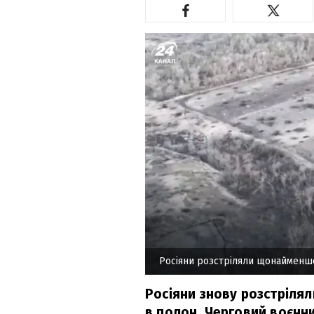
Росіяни розстріляли щонайменш
Росіяни знову розстрілял
в полон. Черговий воєнн