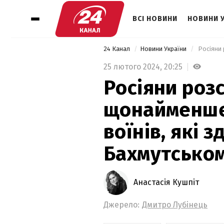
ВСІ НОВИНИ
НОВИНИ 
24 Канал
Новини України
25 лютого 2024,
20:25
Росіяни роз
щонайменше 
воїнів, які 
Бахмутськом
Анастасія Кушпіт
Джерело:
Дмитро Лубінець