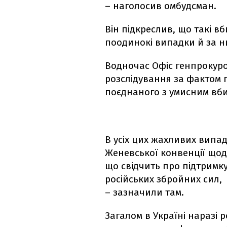
– наголосив омбудсман.
Він підкреслив, що такі в
поодинокі випадки й за н
Водночас Офіс генпрокур
розслідування за фактом 
поєднаного з умисним вб
В усіх цих жахливих випа
Женевської конвенції що
що свідчить про підтрим
російських збройних сил,
– зазначили там.
Загалом в Україні наразі 