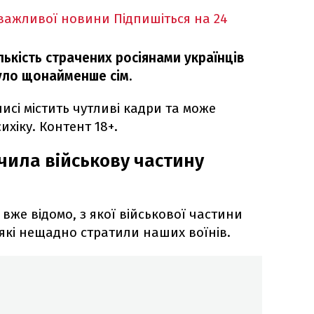
 важливої новини
Підпишіться на 24
лькість страчених росіянами українців
було щонайменше сім.
писі містить чутливі кадри та може
хіку. Контент 18+.
чила військову частину
 вже відомо, з якої військової частини
, які нещадно стратили наших воїнів.