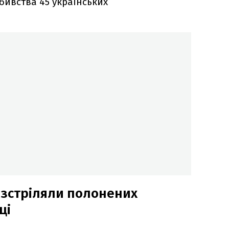
бивства 45 українських
зстріляли полонених
ці