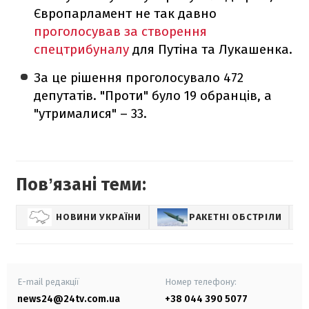
Європарламент не так давно
проголосував за створення
спецтрибуналу
для Путіна та Лукашенка.
За це рішення проголосувало 472
депутатів. "Проти" було 19 обранців, а
"утрималися" – 33.
Повʼязані теми:
НОВИНИ УКРАЇНИ
РАКЕТНІ ОБСТРІЛИ
Н
E-mail редакції
Номер телефону:
news24@24tv.com.ua
+38 044 390 5077