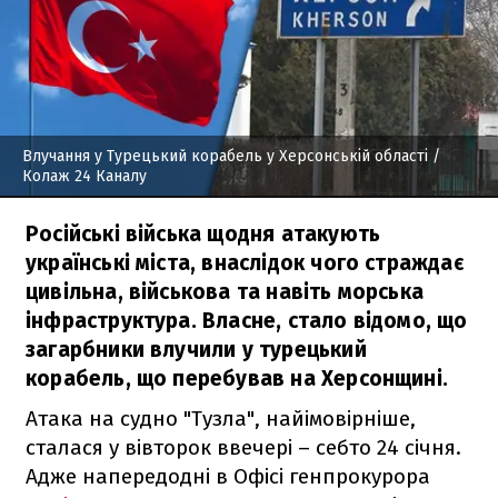
Влучання у Турецький корабель у Херсонській області
/
Колаж 24 Каналу
Російські війська щодня атакують
українські міста, внаслідок чого страждає
цивільна, військова та навіть морська
інфраструктура. Власне, стало відомо, що
загарбники влучили у турецький
корабель, що перебував на Херсонщині.
Атака на судно "Тузла", найімовірніше,
сталася у вівторок ввечері – себто 24 січня.
Адже напередодні в Офісі генпрокурора