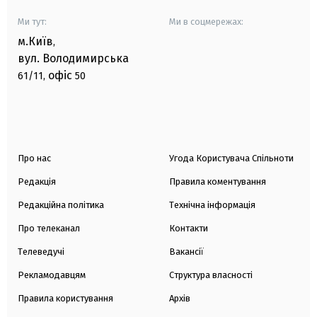
Ми тут:
Ми в соцмережах:
м.Київ
,
вул. Володимирська
офіс
61/11,
50
Про нас
Угода Користувача Спільноти
Редакція
Правила коментування
Редакційна політика
Технічна інформація
Про телеканал
Контакти
Телеведучі
Вакансії
Рекламодавцям
Структура власності
Правила користування
Архів