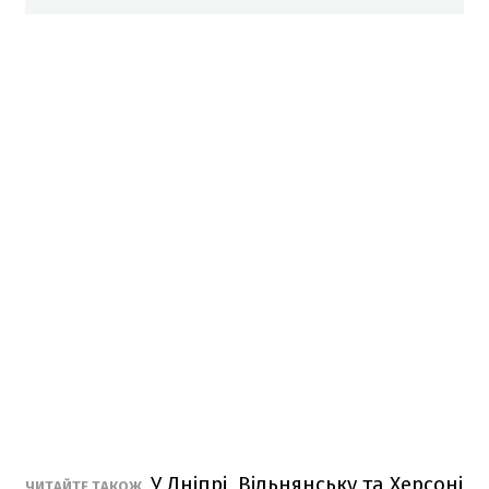
У Дніпрі, Вільнянську та Херсоні
ЧИТАЙТЕ ТАКОЖ