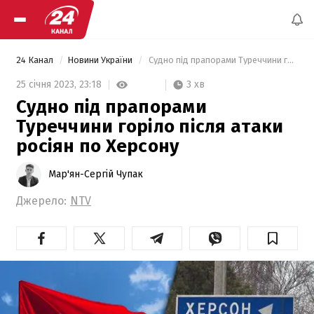
24 Канал
Новини України
 Судно під прапорами Туреччини горіло після атаки росіян по Херсону 
3 хв
25 січня 2023,
23:18
Судно під прапорами
Туреччини горіло після атаки
росіян по Херсону
Мар'ян-Сергій Чупак
Джерело:
NTV