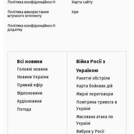
Політика конфіденційності
Карта сайту
Політика використання
Ігри
штучного інтелекту
Політика конфіденційності
додатку
Всі новини
Війна Росії з
Головні новини
Україною
Новини України
Ракетні обстріли
Прямий ефір
Карта бойових дій
Відеоновини
Мирні переговори
Аудіоновини
Повітряна тривога в
Україні
Погода
Масована атака по
Україні
Вибухи у Росії