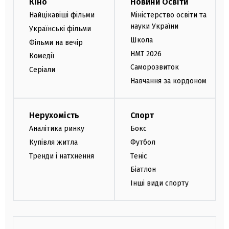
Кіно
Новини Освіти
Найцікавіші фільми
Міністерство освіти та
науки України
Українські фільми
Школа
Фільми на вечір
НМТ 2026
Комедії
Саморозвиток
Серіали
Навчання за кордоном
Нерухомість
Спорт
Аналітика ринку
Бокс
Купівля житла
Футбол
Тренди і натхнення
Теніс
Біатлон
Інші види спорту