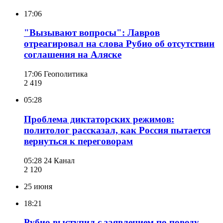
17:06
"Вызывают вопросы": Лавров
отреагировал на слова Рубио об отсутствии
соглашения на Аляске
17:06
Геополитика
2 419
05:28
Проблема диктаторских режимов:
политолог рассказал, как Россия пытается
вернуться к переговорам
05:28
24 Канал
2 120
25 июня
18:21
Рубио выступил с заявлением по поводу