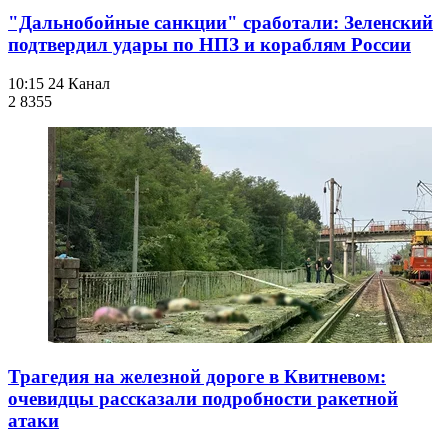
"Дальнобойные санкции" сработали: Зеленский
подтвердил удары по НПЗ и кораблям России
10:15
24 Канал
2 835
5
Трагедия на железной дороге в Квитневом:
очевидцы рассказали подробности ракетной
атаки