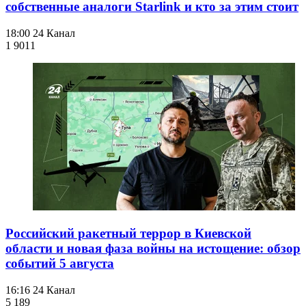
собственные аналоги Starlink и кто за этим стоит
18:00
24 Канал
1 901
1
Российский ракетный террор в Киевской
области и новая фаза войны на истощение: обзор
событий 5 августа
16:16
24 Канал
5 189