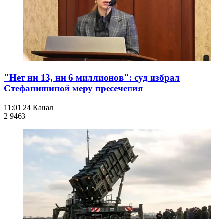
"Нет ни 13, ни 6 миллионов": суд избрал
Стефанишиной меру пресечения
11:01
24 Канал
2 946
3