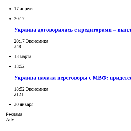
17 апреля
20:17
Украина договорилась с кредиторами – выпл
20:17
Экономика
348
18 марта
18:52
Украина начала переговоры с МВФ: придется
18:52
Экономика
212
1
30 января
Реклама
Adv