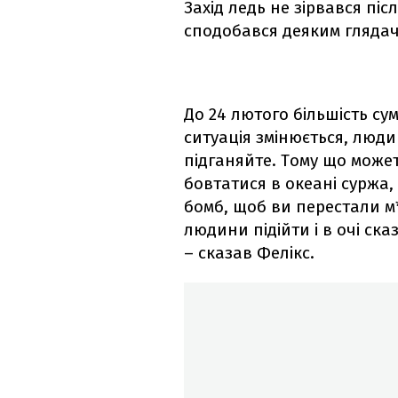
Захід ледь не зірвався піс
сподобався деяким глядач
До 24 лютого більшість су
ситуація змінюється, люди
підганяйте. Тому що может
бовтатися в океані суржа,
бомб, щоб ви перестали м*
людини підійти і в очі ска
– сказав Фелікс.