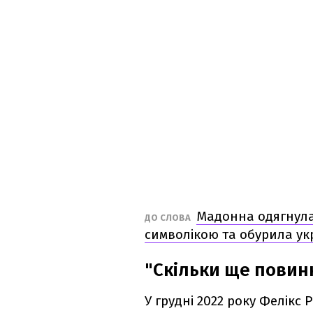
Мадонна одягнула
ДО СЛОВА
символікою та обурила ук
"Скільки ще повин
У грудні 2022 року Фелікс 