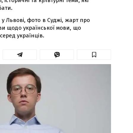
 історичні та культурні теми, які
бати.
 у Львові, фото в Суджі, жарт про
ви щодо української мови, що
 серед українців.