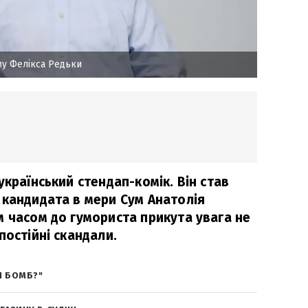
му Фелікса Редьки
український стендап-комік. Він став
 кандидата в мери Сум Анатолія
м часом до гумориста прикута увага не
постійні скандали.
И БОМБ?"