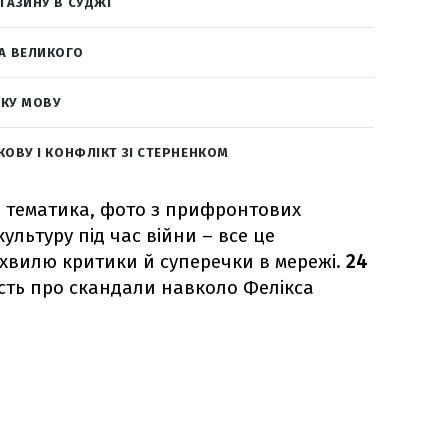
ГАЗИНУ В СУДЖІ
А ВЕЛИКОГО
ЬКУ МОВУ
КОВУ І КОНФЛІКТ ЗІ СТЕРНЕНКОМ
 тематика, фото з прифронтових
ультуру під час війни – все це
хвилю критики й суперечки в мережі.
24
сть про скандали навколо Фелікса