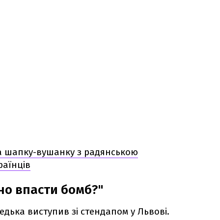
 шапку-вушанку з радянською
раїнців
но впасти бомб?"
Редька виступив зі стендапом у Львові.