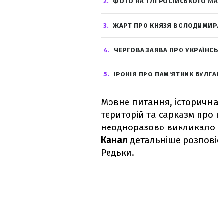
2
ФОТО НА ТЛІ РОСІЙСЬКОГО МА
3
ЖАРТ ПРО КНЯЗЯ ВОЛОДИМИР
4
ЧЕРГОВА ЗАЯВА ПРО УКРАЇНС
5
ІРОНІЯ ПРО ПАМ'ЯТНИК БУЛГА
Мовне питання, історична
територій та сарказм про к
неодноразово викликало 
Канал
детальніше розпові
Редьки.