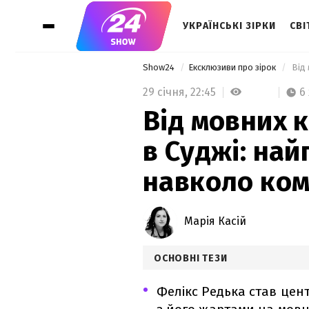
УКРАЇНСЬКІ ЗІРКИ
СВІ
Show24
Ексклюзиви про зірок
29 січня,
22:45
6
Від мовних 
в Суджі: най
навколо ком
Марія Касій
ОСНОВНІ ТЕЗИ
Фелікс Редька став цент