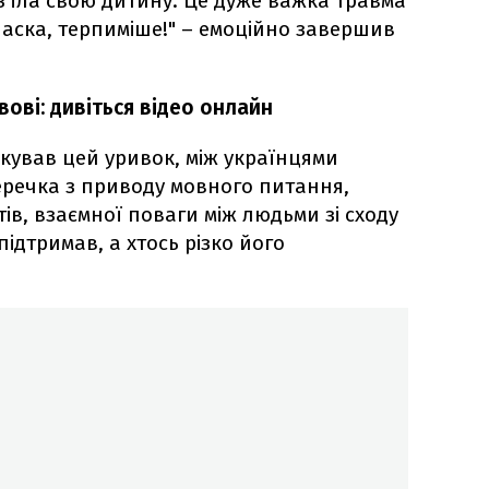
і з'їла свою дитину. Це дуже важка травма
ласка, терпиміше!" – емоційно завершив
вові: дивіться відео онлайн
ікував цей уривок, між українцями
речка з приводу мовного питання,
тів, взаємної поваги між людьми зі сходу
підтримав, а хтось різко його