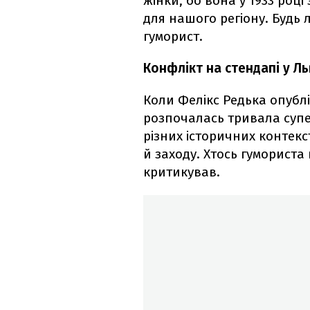
жінки, бо вона у 1933 роц
для нашого регіону. Будь 
гуморист.
Конфлікт на стендапі у Ль
Коли Фелікс Редька опубл
розпочалась тривала супе
різних історичних контекс
й заходу. Хтось гумориста 
критикував.