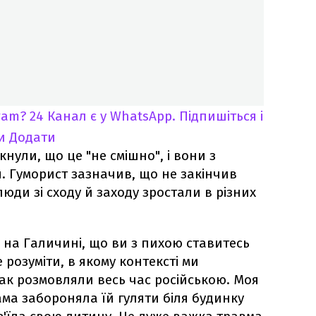
ram?
24 Канал є у WhatsApp. Підпишіться і
и
Додати
укнули, що це "не смішно", і вони з
. Гуморист зазначив, що не закінчив
люди зі сходу й заходу зростали в різних
 на Галичині, що ви з пихою ставитесь
е розуміти, в якому контексті ми
так розмовляли весь час російською. Моя
ма забороняла їй гуляти біля будинку