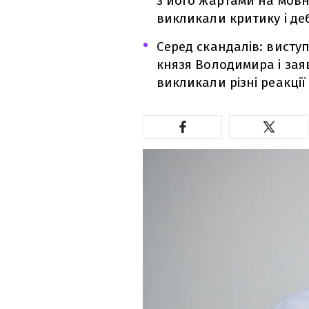
з його жартами на мовні,
викликали критику і де
Серед скандалів: виступ
князя Володимира і зая
викликали різні реакції