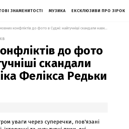
ТОВІ ЗНАМЕНИТОСТІ
МУЗИКА
ЕКСКЛЮЗИВИ ПРО ЗІРОК
 Від мовних конфліктів до фото в Суджі: найгучніші скандали навколо коміка Фелікса Редьки 
 хв
конфліктів до фото
гучніші скандали
іка Фелікса Редьки
ром уваги через суперечки, пов'язані