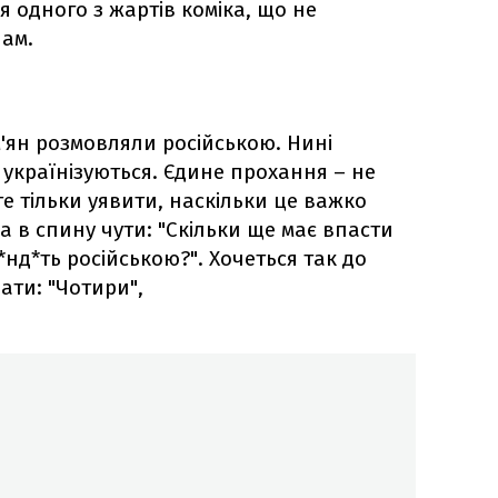
ля одного з жартів коміка, що не
ам.
м'ян розмовляли російською. Нині
 українізуються. Єдине прохання – не
е тільки уявити, наскільки це важко
 а в спину чути: "Скільки ще має впасти
нд*ть російською?". Хочеться так до
зати: "Чотири",